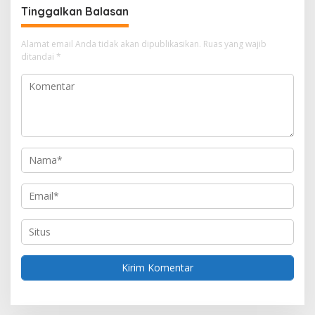
g
Tinggalkan Balasan
a
s
Alamat email Anda tidak akan dipublikasikan.
Ruas yang wajib
i
ditandai
*
p
o
s