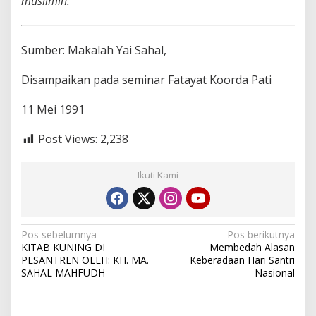
muslimin.
Sumber: Makalah Yai Sahal,
Disampaikan pada seminar Fatayat Koorda Pati
11 Mei 1991
Post Views:
2,238
Ikuti Kami
N
Pos sebelumnya
Pos berikutnya
KITAB KUNING DI
Membedah Alasan
a
PESANTREN OLEH: KH. MA.
Keberadaan Hari Santri
v
SAHAL MAHFUDH
Nasional
i