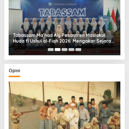
Tabassam Ma’had Aly Pesantren Maslakul
Huda fi Ushul al-Fiqh 2026: Mengakar Sejarah,
H
Menjangkau Peradaban”
Opini