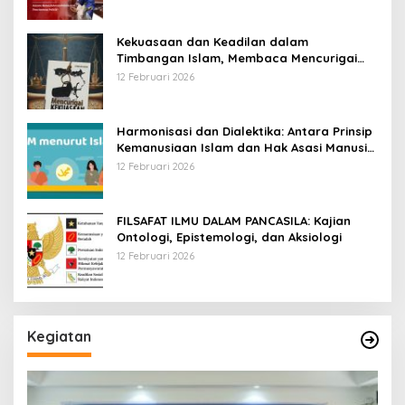
Kekuasaan dan Keadilan dalam
Timbangan Islam, Membaca Mencurigai
Kekuasaan Karya Fitron Nur Iksan
12 Februari 2026
Harmonisasi dan Dialektika: Antara Prinsip
Kemanusiaan Islam dan Hak Asasi Manusia
Universal
12 Februari 2026
FILSAFAT ILMU DALAM PANCASILA: Kajian
Ontologi, Epistemologi, dan Aksiologi
12 Februari 2026
Kegiatan