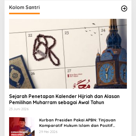
Kolom Santri
Sejarah Penetapan Kalender Hijriah dan Alasan
Pemilihan Muharram sebagai Awal Tahun
23 Juni 2026
Kurban Presiden Pakai APBN: Tinjauan
Komparatif Hukum Islam dan Positif
Negara
29 Mei 2026