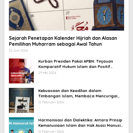
Sejarah Penetapan Kalender Hijriah dan Alasan
Pemilihan Muharram sebagai Awal Tahun
23 Juni 2026
Kurban Presiden Pakai APBN: Tinjauan
Komparatif Hukum Islam dan Positif
Negara
29 Mei 2026
Kekuasaan dan Keadilan dalam
Timbangan Islam, Membaca Mencurigai
Kekuasaan Karya Fitron Nur Iksan
12 Februari 2026
Harmonisasi dan Dialektika: Antara Prinsip
Kemanusiaan Islam dan Hak Asasi Manusia
Universal
12 Februari 2026