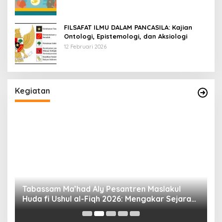
FILSAFAT ILMU DALAM PANCASILA: Kajian
Ontologi, Epistemologi, dan Aksiologi
12 Februari 2026
Kegiatan
Tabassam Ma’had Aly Pesantren Maslakul
Huda fi Ushul al-Fiqh 2026: Mengakar Sejarah,
H
Menjangkau Peradaban”