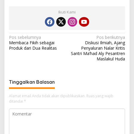
Ikuti Kami
N
Pos sebelumnya
Pos berikutnya
Membaca Fikih sebagai
Diskusi Ilmiah, Ajang
a
Produk dari Dua Realitas
Penyaluran Nalar Kritis
v
Santri Ma’had Aly Pesantren
Maslakul Huda
i
g
a
Tinggalkan Balasan
s
i
Alamat email Anda tidak akan dipublikasikan.
Ruas yang wajib
ditandai
*
p
o
s