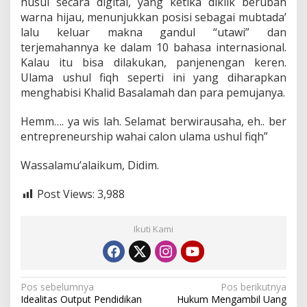
husul secara digital, yang ketika diklik berubah
warna hijau, menunjukkan posisi sebagai mubtada’
lalu keluar makna gandul “utawi” dan
terjemahannya ke dalam 10 bahasa internasional.
Kalau itu bisa dilakukan, panjenengan keren.
Ulama ushul fiqh seperti ini yang diharapkan
menghabisi Khalid Basalamah dan para pemujanya.
Hemm…. ya wis lah. Selamat berwirausaha, eh.. ber
entrepreneurship wahai calon ulama ushul fiqh”
Wassalamu’alaikum, Didim.
Post Views:
3,988
Ikuti Kami
N
Pos sebelumnya
Pos berikutnya
Idealitas Output Pendidikan
Hukum Mengambil Uang