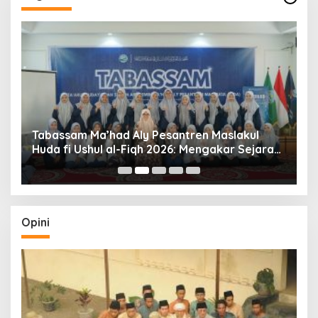
Tabassam Ma’had Aly Pesantren Maslakul
Huda fi Ushul al-Fiqh 2026: Mengakar Sejarah,
H
Menjangkau Peradaban”
Opini