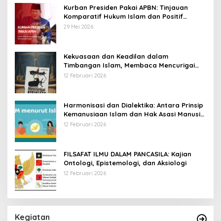
Kurban Presiden Pakai APBN: Tinjauan
Komparatif Hukum Islam dan Positif
Negara
29 Mei 2026
Kekuasaan dan Keadilan dalam
Timbangan Islam, Membaca Mencurigai
Kekuasaan Karya Fitron Nur Iksan
12 Februari 2026
Harmonisasi dan Dialektika: Antara Prinsip
Kemanusiaan Islam dan Hak Asasi Manusia
Universal
12 Februari 2026
FILSAFAT ILMU DALAM PANCASILA: Kajian
Ontologi, Epistemologi, dan Aksiologi
12 Februari 2026
Kegiatan