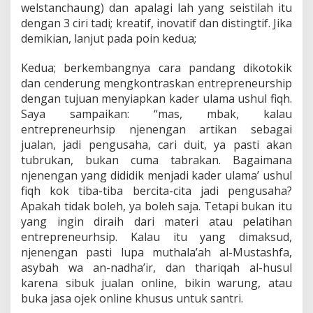
welstanchaung) dan apalagi lah yang seistilah itu
dengan 3 ciri tadi; kreatif, inovatif dan distingtif. Jika
demikian, lanjut pada poin kedua;
Kedua; berkembangnya cara pandang dikotokik
dan cenderung mengkontraskan entrepreneurship
dengan tujuan menyiapkan kader ulama ushul fiqh.
Saya sampaikan: “mas, mbak, kalau
entrepreneurhsip njenengan artikan sebagai
jualan, jadi pengusaha, cari duit, ya pasti akan
tubrukan, bukan cuma tabrakan. Bagaimana
njenengan yang dididik menjadi kader ulama’ ushul
fiqh kok tiba-tiba bercita-cita jadi pengusaha?
Apakah tidak boleh, ya boleh saja. Tetapi bukan itu
yang ingin diraih dari materi atau pelatihan
entrepreneurhsip. Kalau itu yang dimaksud,
njenengan pasti lupa muthala’ah al-Mustashfa,
asybah wa an-nadha’ir, dan thariqah al-husul
karena sibuk jualan online, bikin warung, atau
buka jasa ojek online khusus untuk santri.