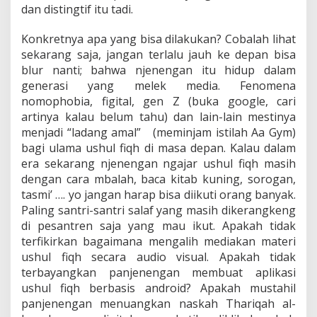
dan distingtif itu tadi.
Konkretnya apa yang bisa dilakukan? Cobalah lihat
sekarang saja, jangan terlalu jauh ke depan bisa
blur nanti; bahwa njenengan itu hidup dalam
generasi yang melek media. Fenomena
nomophobia, figital, gen Z (buka google, cari
artinya kalau belum tahu) dan lain-lain mestinya
menjadi “ladang amal” (meminjam istilah Aa Gym)
bagi ulama ushul fiqh di masa depan. Kalau dalam
era sekarang njenengan ngajar ushul fiqh masih
dengan cara mbalah, baca kitab kuning, sorogan,
tasmi’ …. yo jangan harap bisa diikuti orang banyak.
Paling santri-santri salaf yang masih dikerangkeng
di pesantren saja yang mau ikut. Apakah tidak
terfikirkan bagaimana mengalih mediakan materi
ushul fiqh secara audio visual. Apakah tidak
terbayangkan panjenengan membuat aplikasi
ushul fiqh berbasis android? Apakah mustahil
panjenengan menuangkan naskah Thariqah al-