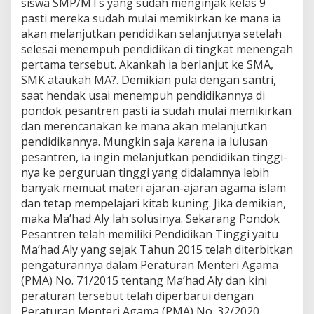
siswa SMP/MTs yang sudah menginjak kelas 9
pasti mereka sudah mulai memikirkan ke mana ia
akan melanjutkan pendidikan selanjutnya setelah
selesai menempuh pendidikan di tingkat menengah
pertama tersebut. Akankah ia berlanjut ke SMA,
SMK ataukah MA?. Demikian pula dengan santri,
saat hendak usai menempuh pendidikannya di
pondok pesantren pasti ia sudah mulai memikirkan
dan merencanakan ke mana akan melanjutkan
pendidikannya. Mungkin saja karena ia lulusan
pesantren, ia ingin melanjutkan pendidikan tinggi-
nya ke perguruan tinggi yang didalamnya lebih
banyak memuat materi ajaran-ajaran agama islam
dan tetap mempelajari kitab kuning. Jika demikian,
maka Ma’had Aly lah solusinya. Sekarang Pondok
Pesantren telah memiliki Pendidikan Tinggi yaitu
Ma’had Aly yang sejak Tahun 2015 telah diterbitkan
pengaturannya dalam Peraturan Menteri Agama
(PMA) No. 71/2015 tentang Ma’had Aly dan kini
peraturan tersebut telah diperbarui dengan
Peraturan Menteri Agama (PMA) No. 32/2020.