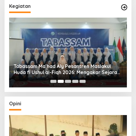
Kegiatan
Tabassam Ma’had Aly Pesantren Maslakul
Huda fi Ushul al-Fiqh 2026: Mengakar Sejarah,
H
Menjangkau Peradaban”
Opini