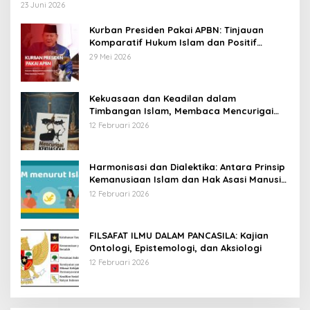
23 Juni 2026
Kurban Presiden Pakai APBN: Tinjauan
Komparatif Hukum Islam dan Positif
Negara
29 Mei 2026
Kekuasaan dan Keadilan dalam
Timbangan Islam, Membaca Mencurigai
Kekuasaan Karya Fitron Nur Iksan
12 Februari 2026
Harmonisasi dan Dialektika: Antara Prinsip
Kemanusiaan Islam dan Hak Asasi Manusia
Universal
12 Februari 2026
FILSAFAT ILMU DALAM PANCASILA: Kajian
Ontologi, Epistemologi, dan Aksiologi
12 Februari 2026