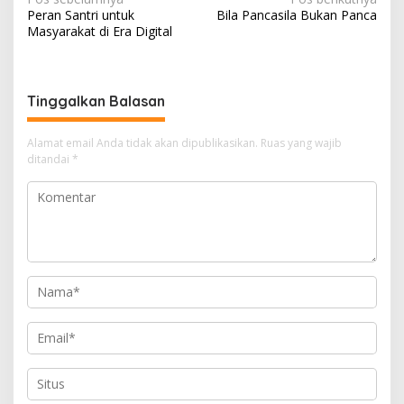
N
Peran Santri untuk
Bila Pancasila Bukan Panca
a
Masyarakat di Era Digital
v
i
g
Tinggalkan Balasan
a
Alamat email Anda tidak akan dipublikasikan.
Ruas yang wajib
s
ditandai
*
i
p
o
s