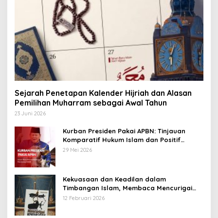
Sejarah Penetapan Kalender Hijriah dan Alasan
Pemilihan Muharram sebagai Awal Tahun
23 Juni 2026
Kurban Presiden Pakai APBN: Tinjauan
Komparatif Hukum Islam dan Positif
Negara
29 Mei 2026
Kekuasaan dan Keadilan dalam
Timbangan Islam, Membaca Mencurigai
Kekuasaan Karya Fitron Nur Iksan
12 Februari 2026