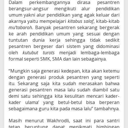
Dalam perkembangannya dirasa pesantren
berangsur-angsur mengikuti alur pendidikan
umum yakni alur pendidikan yang agak keluar dari
akarnya yaitu mempelajari
kitabus salaf
, kitab-kitab
mu’tabaroh
.
Banyak pesantren sekarang bergerak
ke arah pendidikan umum yang sesuai dengan
tuntutan dunia kerja sehingga tidak sedikit
pesantren bergeser dari sistem yang didominasi
oleh
k
u
t
u
bu
t
turots
menjadi lembaga-lembaga
formal seperti SMK, SMA dan lain sebagainya.
“Mungkin saja generasi kedepan, kita akan ketemu
dengan generasi produk pesantren yang seperti
itu. Sekarang saja kita sudah merasakan bahwa
generasi pesantren masa lalu sudah diambil satu
demi satu sehingga kita kesulitan mencari kader-
kader ulama’ yang betul-betul bisa berperan
sebagaimana guru kita pada masa lalu” tambahnya.
Masih menurut Wakhrodli, saat ini para santri
tetap beruntung dapat menikmati bimbingan