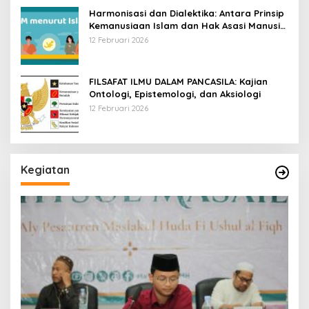
Harmonisasi dan Dialektika: Antara Prinsip
Kemanusiaan Islam dan Hak Asasi Manusia
Universal
12 Februari 2026
FILSAFAT ILMU DALAM PANCASILA: Kajian
Ontologi, Epistemologi, dan Aksiologi
12 Februari 2026
Kegiatan
S