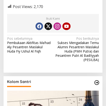
Post Views:
2,170
Ikuti Kami
N
Pos sebelumnya
Pos berikutnya
Pembukaan Aktifitas Ma’had
Sukses Mengadakan Temu
a
Aly Pesantren Maslakul
Alumni Pesantren Maslakul
v
Huda Fiy Ushul Al Fiqh
Huda (PMH Putra) dan
Pesantren Putri Al Badi’iyyah
i
(PESILBA)
g
a
s
Kolom Santri
i
p
o
s