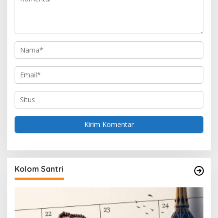
o
s
Kolom Santri