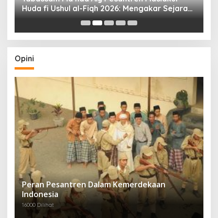
Huda fi Ushul al-Fiqh 2026: Mengakar Sejarah,
H
Menjangkau Peradaban”
Opini
Peran Pesantren Dalam Kemerdekaan
Indonesia
16000 Dilihat