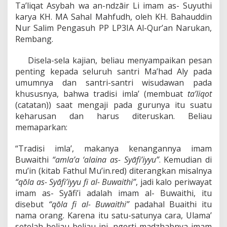
Ta’liqat Asybah wa an-ndzāir Li imam as- Suyuthi
karya KH. MA Sahal Mahfudh, oleh KH. Bahauddin
Nur Salim Pengasuh PP LP3IA Al-Qur’an Narukan,
Rembang.
Disela-sela kajian, beliau menyampaikan pesan
penting kepada seluruh santri Ma’had Aly pada
umumnya dan santri-santri wisudawan pada
khususnya, bahwa tradisi imla’ (membuat
ta’liqot
(catatan)) saat mengaji pada gurunya itu suatu
keharusan dan harus diteruskan. Beliau
memaparkan:
“Tradisi imla’, makanya kenangannya imam
Buwaithi
“amla’a ‘alaina as- Syāfi’iyyu”
. Kemudian di
mu’in (kitab Fathul Mu’in.red) diterangkan misalnya
“qōla as- Syāfi’iyyu fi al- Buwaithi”
, jadi kalo periwayat
imam as- Syāfi’i adalah imam al- Buwaithi, itu
disebut
“qōla fi al- Buwaithi”
padahal Buaithi itu
nama orang. Karena itu satu-satunya cara, Ulama’
setelah beliau-beliau ini, ngerti madzhabnya imam