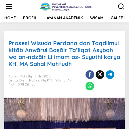
L
e
w
a
HOME
PROFIL
LAYANAN AKADEMIK
WISAM
GALERI
t
i
k
e
Prosesi Wisuda Perdana dan Taqdiimul
k
o
kitāb Anwārul Baṣōir Ta’liqat Asybah
n
wa an-ndzāir Li imam as- Suyuthi karya
t
KH. MA Sahal Mahfudh
e
n
Admin Mahally
7 Mei 2020
Berita
,
Event
,
Ma'had Aly PMH Fi Ushul Al-
Fiqh
3481 Dilihat