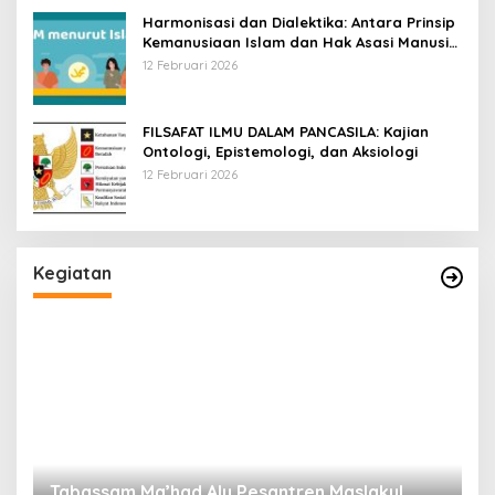
Harmonisasi dan Dialektika: Antara Prinsip
Kemanusiaan Islam dan Hak Asasi Manusia
Universal
12 Februari 2026
FILSAFAT ILMU DALAM PANCASILA: Kajian
Ontologi, Epistemologi, dan Aksiologi
12 Februari 2026
Kegiatan
Tabassam Ma’had Aly Pesantren Maslakul