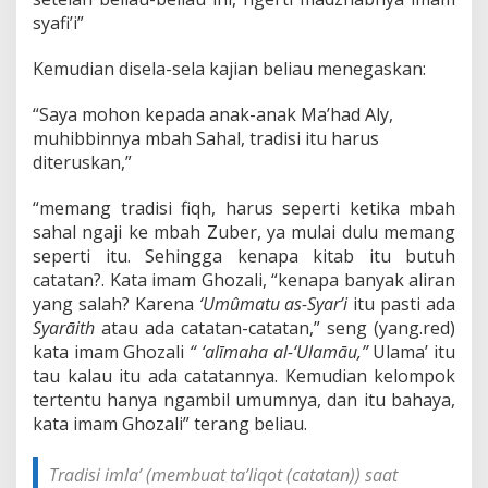
syafi’i”
Kemudian disela-sela kajian beliau menegaskan:
“Saya mohon kepada anak-anak Ma’had Aly,
muhibbinnya mbah Sahal, tradisi itu harus
diteruskan,”
“memang tradisi fiqh, harus seperti ketika mbah
sahal ngaji ke mbah Zuber, ya mulai dulu memang
seperti itu. Sehingga kenapa kitab itu butuh
catatan?. Kata imam Ghozali, “kenapa banyak aliran
yang salah? Karena
‘Umûmatu as-Syar’i
itu pasti ada
Syarāith
atau ada catatan-catatan,” seng (yang.red)
kata imam Ghozali
“ ‘alīmaha al-‘Ulamāu,”
Ulama’ itu
tau kalau itu ada catatannya. Kemudian kelompok
tertentu hanya ngambil umumnya, dan itu bahaya,
kata imam Ghozali” terang beliau.
Tradisi imla’ (membuat
ta’liqot
(catatan)) saat