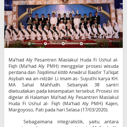
Ma’had Aly Pesantren Maslakul Huda Fi Ushul al-
Fiqh (Ma’had Aly PMH) menggelar prosesi wisuda
perdana dan
Taqdiimul kitāb
Anwārul Baṣōir Ta’liqat
Asybah wa an-ndzāir Li imam as- Suyuthi karya KH.
MA Sahal Mahfudh. Sebanyak 38 santri
diwisudakan pada kesempatan tersebut. Prosesi ini
digelar di Halaman Ma’had Aly Pesantren Maslakul
Huda Fi Ushul al- Fiqh (Ma’had Aly PMH) Kajen,
Margoyoso, Pati pada hari Selasa (17/03/2020).
Sebagaimana integralistik, yaitu antara