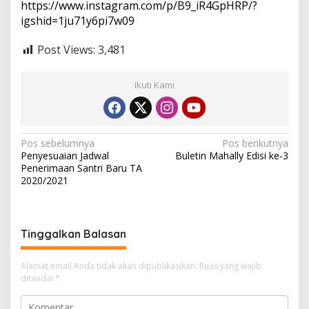
https://www.instagram.com/p/B9_iR4GpHRP/?
igshid=1ju71y6pi7w09
Post Views:
3,481
Ikuti Kami
N
Pos sebelumnya
Pos berikutnya
Penyesuaian Jadwal
Buletin Mahally Edisi ke-3
a
Penerimaan Santri Baru TA
v
2020/2021
i
g
Tinggalkan Balasan
a
s
Alamat email Anda tidak akan dipublikasikan.
Ruas yang wajib
i
ditandai
*
p