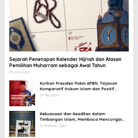
Sejarah Penetapan Kalender Hijriah dan Alasan
Pemilihan Muharram sebagai Awal Tahun
23 Juni 2026
Kurban Presiden Pakai APBN: Tinjauan
Komparatif Hukum Islam dan Positif
Negara
29 Mei 2026
Kekuasaan dan Keadilan dalam
Timbangan Islam, Membaca Mencurigai
Kekuasaan Karya Fitron Nur Iksan
12 Februari 2026