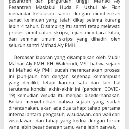
pesantren dan perguruan tinggi. Ma’had Aly
Pesantren Maslakul Huda Fi Ushul al- Fiqh
menandai kelulusan santri dengan memberikan
sanad keilmuan yang telah dikaji selama kurang
lebih 4 tahun. Disamping itu santri tetap melewati
proses pembuatan skripsi, ujian membaca kitab,
dan seminar umum skripsi yang dihadiri oleh
seluruh santri Ma’had Aly PMH.
Berdasar laporan yang disampaikan oleh Mudir
Ma’had Aly PMH, KH. Wakhrodi, MSI. bahwa sejauh
ini Ma’had Aly PMH sudah merencanakan prosesi
ini jauh-jauh hari dengan segenap kemampuan
yang dimiliki, tetapi karena satu dan lain hal
terutama kondisi akhir-akhir ini (pandemi COVID-
19) kemudian wisuda itu menjadi disederhanakan.
Beliau menyebutkan bahwa sejauh yang sudah
direncanakan, akan ada dua tahap; tahap pertama
internal antara pengasuh, wisudawan, dan wali dari
wisudawan, dan tahap yang kedua dengan forum
yang lebih besar dengan tamu yang lebih banyak.