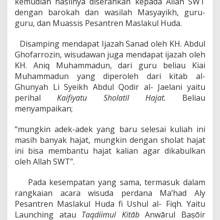
kemudian hasilnya diserahkan kepada Allah SWT
dengan barokah dan wasilah Masyayikh, guru-
guru, dan Muassis Pesantren Maslakul Huda.
Disamping mendapat Ijazah Sanad oleh KH. Abdul
Ghofarrozin, wisudawan juga mendapat ijazah oleh
KH. Aniq Muhammadun, dari guru beliau Kiai
Muhammadun yang diperoleh dari kitab al-
Ghunyah Li Syeikh Abdul Qodir al- Jaelani yaitu
perihal
Kaifiyatu Sholatil Hajat.
Beliau
menyampaikan;
“mungkin adek-adek yang baru selesai kuliah ini
masih banyak hajat, mungkin dengan sholat hajat
ini bisa membantu hajat kalian agar dikabulkan
oleh Allah SWT”.
Pada kesempatan yang sama, termasuk dalam
rangkaian acara wisuda perdana Ma’had Aly
Pesantren Maslakul Huda fi Ushul al- Fiqh. Yaitu
Launching atau
Taqdiimul Kitāb
Anwārul Baṣōir