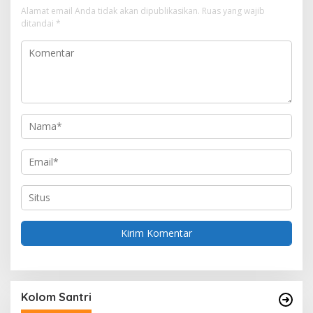
a
Alamat email Anda tidak akan dipublikasikan.
Ruas yang wajib
s
ditandai
*
i
p
o
s
Kolom Santri