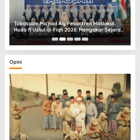
Tabassam Ma’had Aly Pesantren Maslakul
Huda fi Ushul al-Fiqh 2026: Mengakar Sejarah,
H
Menjangkau Peradaban”
Opini