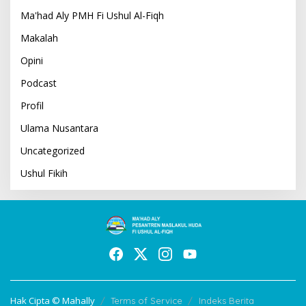
Ma'had Aly PMH Fi Ushul Al-Fiqh
Makalah
Opini
Podcast
Profil
Ulama Nusantara
Uncategorized
Ushul Fikih
Hak Cipta © Mahally
Terms of Service
Indeks Berita