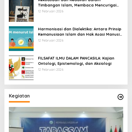
Timbangan Islam, Membaca Mencurigai
Kekuasaan Karya Fitron Nur Iksan
12 Februari 2026
Harmonisasi dan Dialektika: Antara Prinsip
Kemanusiaan Islam dan Hak Asasi Manusia
Universal
12 Februari 2026
FILSAFAT ILMU DALAM PANCASILA: Kajian
Ontologi, Epistemologi, dan Aksiologi
12 Februari 2026
Kegiatan