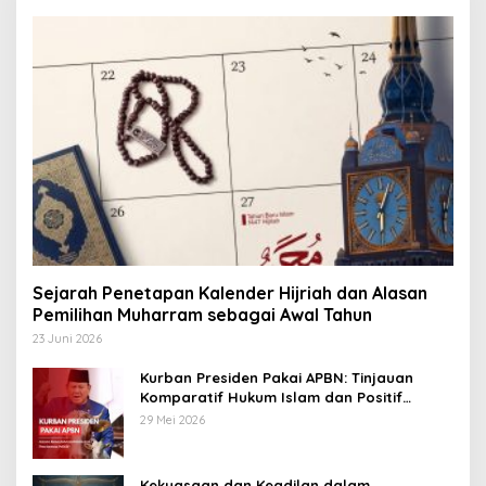
Sejarah Penetapan Kalender Hijriah dan Alasan
Pemilihan Muharram sebagai Awal Tahun
23 Juni 2026
Kurban Presiden Pakai APBN: Tinjauan
Komparatif Hukum Islam dan Positif
Negara
29 Mei 2026
Kekuasaan dan Keadilan dalam