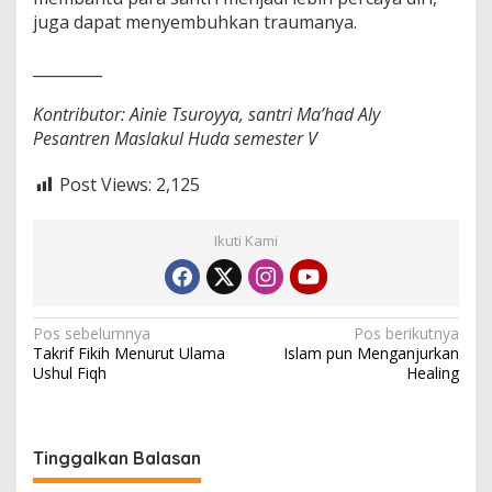
juga dapat menyembuhkan traumanya.
_________
Kontributor: Ainie Tsuroyya, santri Ma’had Aly
Pesantren Maslakul Huda semester V
Post Views:
2,125
Ikuti Kami
N
Pos sebelumnya
Pos berikutnya
Takrif Fikih Menurut Ulama
Islam pun Menganjurkan
a
Ushul Fiqh
Healing
v
i
g
Tinggalkan Balasan