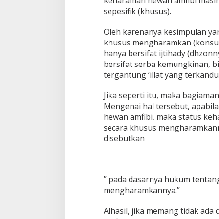
keharaman hewan amfibi masih 
sepesifik (khusus).
Oleh karenanya kesimpulan yang
khusus mengharamkan (konsums
hanya bersifat ijtihady (dhzon
bersifat serba kemungkinan, 
tergantung ‘illat yang terkan
Jika seperti itu, maka bagiama
Mengenai hal tersebut, apabil
hewan amfibi, maka status keh
secara khusus mengharamkannya
disebutkan
” pada dasarnya hukum tentang 
mengharamkannya.”
Alhasil, jika memang tidak ada