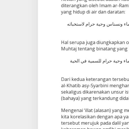
diterangkan oleh Imam ar-Ramli
yang hidup di air dan daratan:
ء ونسناس وحية حرام لاستخباثه
Hal serupa juga diungkapkan ol
Muhtaj tentang binatang yang h
 وحية حرام للسمية في الحية
Dari kedua keterangan tersebu
al-Khatib asy-Syarbini mengha
sekaligus dikarenakan unsur is
(bahaya) yang terkandung dida
Mengenai ‘illat (alasan) yang 
kita korelasikan dengan apa ya
tersebut merujuk pada dalil ya