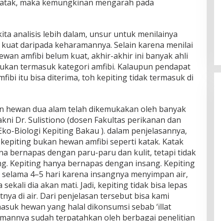
n katak, maka kemungkinan mengarah pada
kita analisis lebih dalam, unsur untuk menilainya
 kuat daripada keharamannya. Selain karena menilai
ewan amfibi belum kuat, akhir-akhir ini banyak ahli
bukan termasuk kategori amfibi. Kalaupun pendapat
i itu bisa diterima, toh kepiting tidak termasuk di
n hewan dua alam telah dikemukakan oleh banyak
akni Dr. Sulistiono (dosen Fakultas perikanan dan
Eko-Biologi Kepiting Bakau ). dalam penjelasannya,
epiting bukan hewan amfibi seperti katak. Katak
ena bernapas dengan paru-paru dan kulit, tetapi tidak
ng. Kepiting hanya bernapas dengan insang. Kepiting
 selama 4–5 hari karena insangnya menyimpan air,
 sekali dia akan mati. Jadi, kepiting tidak bisa lepas
nya di air. Dari penjelasan tersebut bisa kami
asuk hewan yang halal dikonsumsi sebab ‘illat
mannya sudah terpatahkan oleh berbagai penelitian