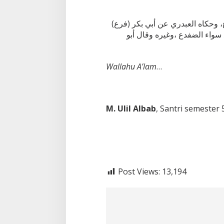
(فرع) قد ذكرنا أن الصحيح من مذهبنا حل جميع ميتات البحر إلا الضفدع، وحكاه العبدري عن أبي بكر
سواء الضفدع ،وغيره وقال أبو
Wallahu A’lam
…
M. Ulil Albab
, Santri semester
Post Views:
13,194