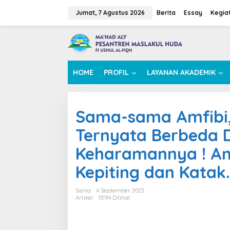
L
e
Jumat, 7 Agustus 2026
Berita
Essay
Kegia
w
a
t
i
k
e
HOME
PROFIL
LAYANAN AKADEMIK
k
o
n
t
Sama-sama Amfibi,
e
n
Ternyata Berbeda
Keharamannya ! Ana
Kepiting dan Katak.
Sania
4 September 2023
Artikel
13194 Dilihat