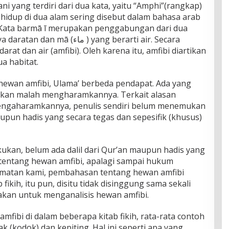
ni yang terdiri dari dua kata, yaitu “Amphi”(rangkap)
 hidup di dua alam sering disebut dalam bahasa arab
rat dan air (amfibi). Oleh karena itu, amfibi diartikan
a habitat.
wan amfibi, Ulama’ berbeda pendapat. Ada yang
kan malah mengharamkannya. Terkait alasan
engaharamkannya, penulis sendiri belum menemukan
aupun hadis yang secara tegas dan sepesifik (khusus)
ukan, belum ada dalil dari Qur’an maupun hadis yang
tentang hewan amfibi, apalagi sampai hukum
matan kami, pembahasan tentang hewan amfibi
fikih, itu pun, disitu tidak disinggung sama sekali
unakan untuk menganalisis hewan amfibi.
ibi di dalam beberapa kitab fikih, rata-rata contoh
 (kodok) dan kepiting. Hal ini seperti apa yang