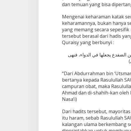
dan temuan yang bisa diperta
Mengenai keharaman katak sen
keharamannya, bukan hanya seb
yang memang secara sepesifik
tersebut berasal dari hadis ya
Quraisy yang berbunyi :
الضفدع يجعلها في الدواء، فنهى
ي
“Dari Abdurrahman bin ‘Utsman
bertanya kepada Rasulullah S
campuran obat, maka Rasulull
Ahmad dan di-shahih-kan oleh 
Nasa’i)
Dari hadits tersebut, mayori
itu haram, sebab Rasulullah 
kalangan ulama berkembang s
diperintahkan untuk membunu