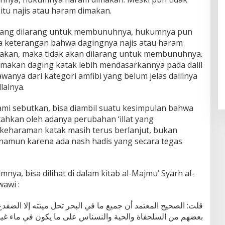
itu najis atau haram dimakan.
yang dilarang untuk membunuhnya, hukumnya pun
a keterangan bahwa dagingnya najis atau haram
makan, maka tidak akan dilarang untuk membunuhnya.
akan daging katak lebih mendasarkannya pada dalil
anya dari kategori amfibi yang belum jelas dalilnya
lalnya.
ami sebutkan, bisa diambil suatu kesimpulan bahwa
tahkan oleh adanya perubahan ‘illat yang
 keharaman katak masih terus berlanjut, bukan
 namun karena ada nash hadis yang secara tegas
nya, bisa dilihat di dalam kitab al-Majmu’ Syarh al-
awi :
قلت: الصحيح المعتمد أن جميع ما في البحر تحل ميتته إلا الضفد
بعضهم من السلحفاة والحية والنسناس على ما يكون في ماء غير ا