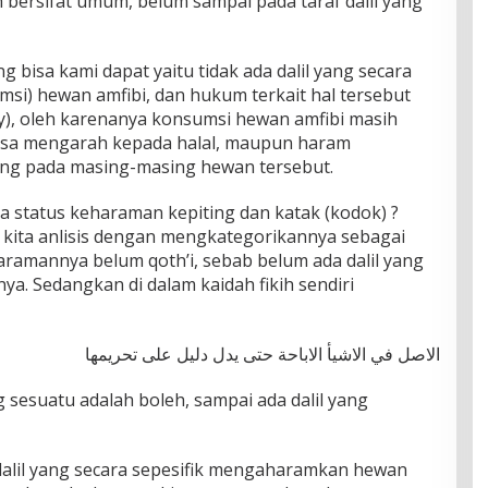
bersifat umum, belum sampai pada taraf dalil yang
 bisa kami dapat yaitu tidak ada dalil yang secara
i) hewan amfibi, dan hukum terkait hal tersebut
ny), oleh karenanya konsumsi hewan amfibi masih
bisa mengarah kepada halal, maupun haram
dung pada masing-masing hewan tersebut.
na status keharaman kepiting dan katak (kodok) ?
a kita anlisis dengan mengkategorikannya sebagai
aramannya belum qoth’i, sebab belum ada dalil yang
. Sedangkan di dalam kaidah fikih sendiri
الاصل في الاشيأ الاباحة حتى يدل دليل على تحريمها
sesuatu adalah boleh, sampai ada dalil yang
 dalil yang secara sepesifik mengaharamkan hewan