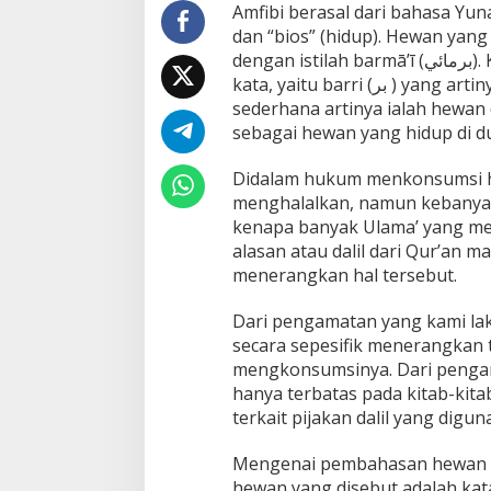
Amfibi berasal dari bahasa Yuna
dan “bios” (hidup). Hewan yang
dengan istilah barmā’ī (برمائي). Kata barmā ī merupakan penggabungan dari dua
kata, yaitu barri (بر ) yang artinya daratan dan mā (ماء ) yang berarti air. Secara
sederhana artinya ialah hewan da
sebagai hewan yang hidup di du
Didalam hukum menkonsumsi he
menghalalkan, namun kebanya
kenapa banyak Ulama’ yang m
alasan atau dalil dari Qur’an m
menerangkan hal tersebut.
Dari pengamatan yang kami lak
secara sepesifik menerangkan 
mengkonsumsinya. Dari penga
hanya terbatas pada kitab-kitab 
terkait pijakan dalil yang dig
Mengenai pembahasan hewan amf
hewan yang disebut adalah katak