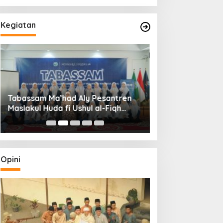
Kegiatan
Tabassam Ma’had Aly Pesantren
Maslakul Huda fi Ushul al-Fiqh
Hasil Bathsul Ma
2026: Mengakar Sejarah,
Menjangkau Peradaban”
Opini