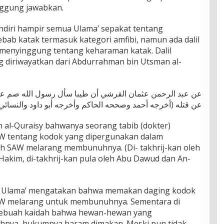
nggung jawabkan.
diri hampir semua Ulama’ sepakat tentang
ab katak termasuk kategori amfibi, namun ada dalil
 menyinggung tentang keharaman katak. Dalil
ng diriwayatkan dari Abdurrahman bin Utsman al-
عن عبد الرحمن عثمان القرشي أن طيبا سأل رسول الله صم عن 
عن قتله (أخرجه أحمد وصححه الحاكم وأخرجه أبو داود والنسائ)
 al-Quraisy bahwanya seorang tabib (dokter)
AW tentang kodok yang dipergunakan dalam
ah SAW melarang membunuhnya. (Di- takhrij-kan oleh
Hakim, di-takhrij-kan pula oleh Abu Dawud dan An-
tas Ulama’ mengatakan bahwa memakan daging kodok
SAW melarang untuk membunuhnya. Sementara di
ebuah kaidah bahwa hewan-hewan yang
hnya, hukumnya haram dimakan. Meski pun tidak