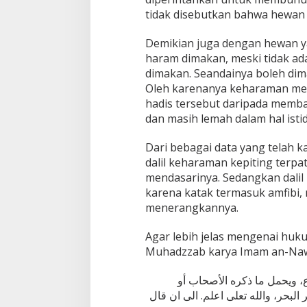
tidak disebutkan bahwa hewan 
Demikian juga dengan hewan 
haram dimakan, meski tidak ad
dimakan. Seandainya boleh di
Oleh karenanya keharaman mem
hadis tersebut daripada membaw
dan masih lemah dalam hal istid
Dari bebagai data yang telah k
dalil keharaman kepiting terpa
mendasarinya. Sedangkan dalil
karena katak termasuk amfibi,
menerangkannya.
Agar lebih jelas mengenai hukum
Muhadzzab karya Imam an-Naw
ع، ويحمل ما ذكره الأصحاب أو
لبحر، والله تعلى اعلم. الى ان قال