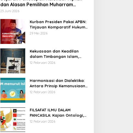
dan Alasan Pemilihan Muharram
sebagai Awal Tahun
23 Juni 2026
Kurban Presiden Pakai APBN:
Tinjauan Komparatif Hukum
Islam dan Positif Negara
29 Mei 2026
Kekuasaan dan Keadilan
dalam Timbangan Islam,
Membaca Mencurigai
12 Februari 2026
Kekuasaan Karya Fitron Nur
Iksan
Harmonisasi dan Dialektika:
Antara Prinsip Kemanusiaan
Islam dan Hak Asasi Manusia
12 Februari 2026
Universal
FILSAFAT ILMU DALAM
PANCASILA: Kajian Ontologi,
Epistemologi, dan Aksiologi
12 Februari 2026