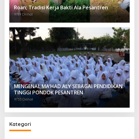
Roan; Tradisi Kerja Bakti Ala Pesantren
9789 Dilihat
MENGENAL MA’HAD ALY SEBAGAI PENDIDIKAN
TINGGI PONDOK PESANTREN
9753 Dilihat
Kategori