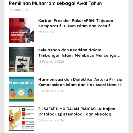
Pemilihan Muharram sebagai Awal Tahun
23 Juni 2026
Kurban Presiden Pakai APBN: Tinjauan
Komparatif Hukum Islam dan Positif
Negara
29 Mei 2026
Kekuasaan dan Keadilan dalam
Timbangan Islam, Membaca Mencurigai
Kekuasaan Karya Fitron Nur Iksan
12 Februari 2026
Harmonisasi dan Dialektika: Antara Prinsip
Kemanusiaan Islam dan Hak Asasi Manusia
Universal
12 Februari 2026
FILSAFAT ILMU DALAM PANCASILA: Kajian
Ontologi, Epistemologi, dan Aksiologi
12 Februari 2026