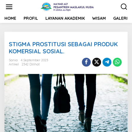
L
e
w
a
HOME
PROFIL
LAYANAN AKADEMIK
WISAM
GALERI
t
i
k
e
STIGMA PROSTITUSI SEBAGAI PRODUK
k
o
KOMERSIAL SOSIAL.
n
t
Sania
4 September 2023
Artikel
2342 Dilihat
e
n