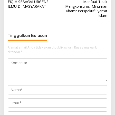
FIQIH SEBAGAI URGENSI
Manfaat Tidak
a
ILMU DI MASYARAKAT
Mengkonsumsi Minuman
v
Khamr Perspektif Syari’at
Islam
i
g
a
Tinggalkan Balasan
s
i
Alamat email Anda tidak akan dipublikasikan.
Ruas yang wajib
ditandai
*
p
o
s