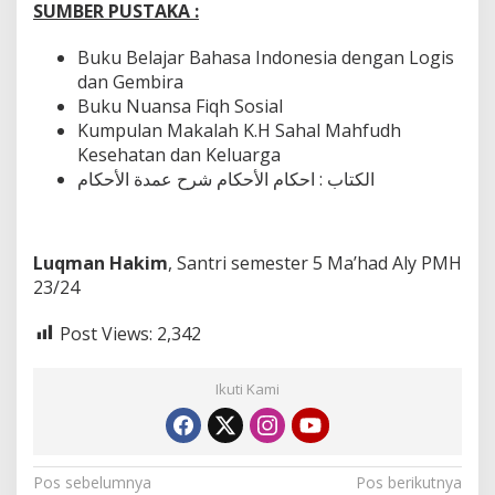
SUMBER PUSTAKA :
Buku Belajar Bahasa Indonesia dengan Logis
dan Gembira
Buku Nuansa Fiqh Sosial
Kumpulan Makalah K.H Sahal Mahfudh
Kesehatan dan Keluarga
الكتاب : احكام الأحكام شرح عمدة الأحكام
Luqman Hakim
, Santri semester 5 Ma’had Aly PMH
23/24
Post Views:
2,342
Ikuti Kami
N
Pos sebelumnya
Pos berikutnya