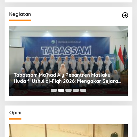
Kegiatan
Tabassam Ma’had Aly Pesantren Maslakul
Huda fi Ushul al-Fiqh 2026: Mengakar Sejarah,
H
Menjangkau Peradaban”
Opini