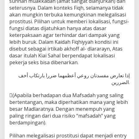
sunnah muakkadah (amat sangat dianjurkan) dan
seterusnya. Dalam konteks Fiqh, selamanya tidak
akan mungkin terbuka kemungkinan melegalisasi
prostitusi. Pilihan untuk memberi lokalisasi, fungsi-
fungsi diatas dijatuhkan hanya atas dasar
keterpaksaan agar terhindar dari dampak yang
lebih buruk. Dalam Kaidah Fiqhiyyah kondisi ini
disebut sebagai irtikab akhoff al- dlararayn, Atas
dasar itulah Kiai Sahal berpendapat lokalisasi
pekerja seks bisa dibenarkan.
إذا تعارض مفسدتان روعي أعظمهما ضررا بارتكاب أخف
الضررين.
(ِApabila berhadapan dua Mafsadah yang saling
bertentangan, maka diperhatikan mana yang lebih
besar Madlaratnya. Dengan menempuh yang
paling ringan dari dua risiko “mafsadah” yang
berdampingan).
Pilihan melegalisasi prostitusi dapat menjadi entry