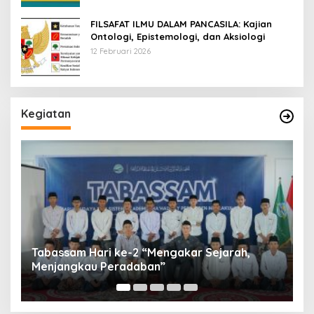
FILSAFAT ILMU DALAM PANCASILA: Kajian
Ontologi, Epistemologi, dan Aksiologi
12 Februari 2026
Kegiatan
Tabassam Ma’had Aly Pesantren Maslakul
Huda fi Ushul al-Fiqh 2026: Mengakar Sejarah,
H
Menjangkau Peradaban”