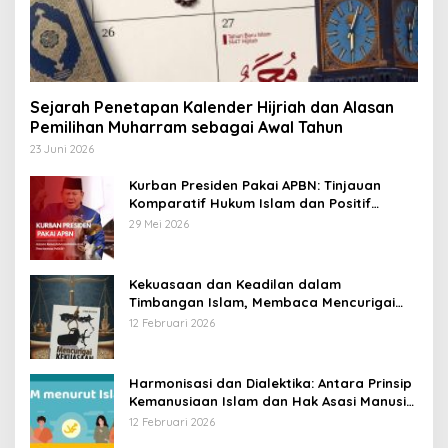
D
M
I
N
W
E
B
Sejarah Penetapan Kalender Hijriah dan Alasan
S
I
Pemilihan Muharram sebagai Awal Tahun
T
23 Juni 2026
E
Kurban Presiden Pakai APBN: Tinjauan
Komparatif Hukum Islam dan Positif
Negara
29 Mei 2026
Kekuasaan dan Keadilan dalam
Timbangan Islam, Membaca Mencurigai
Kekuasaan Karya Fitron Nur Iksan
12 Februari 2026
Harmonisasi dan Dialektika: Antara Prinsip
Kemanusiaan Islam dan Hak Asasi Manusia
Universal
12 Februari 2026