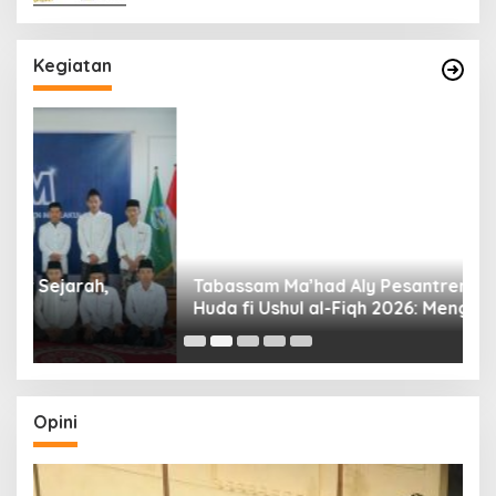
Kegiatan
Tabassam Ma’had Aly Pesantren Maslakul
Huda fi Ushul al-Fiqh 2026: Mengakar Sejarah,
H
Menjangkau Peradaban”
Opini