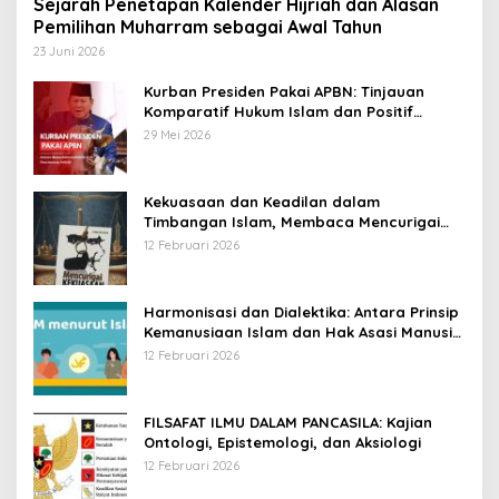
Sejarah Penetapan Kalender Hijriah dan Alasan
Pemilihan Muharram sebagai Awal Tahun
23 Juni 2026
Kurban Presiden Pakai APBN: Tinjauan
Komparatif Hukum Islam dan Positif
Negara
29 Mei 2026
Kekuasaan dan Keadilan dalam
Timbangan Islam, Membaca Mencurigai
Kekuasaan Karya Fitron Nur Iksan
12 Februari 2026
Harmonisasi dan Dialektika: Antara Prinsip
Kemanusiaan Islam dan Hak Asasi Manusia
Universal
12 Februari 2026
FILSAFAT ILMU DALAM PANCASILA: Kajian
Ontologi, Epistemologi, dan Aksiologi
12 Februari 2026