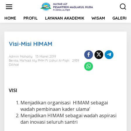
L
e
w
a
HOME
PROFIL
LAYANAN AKADEMIK
WISAM
GALERI
t
i
k
e
Visi-Misi HIMAM
k
o
n
Admin Mahally
15 Maret 2019
t
Berita
,
Ma'had Aly PMH Fi Ushul Al-Fiqh
2939
Dilihat
e
n
VISI
Menjadikan organisasi HIMAM sebagai
wadah pembinaan kader ulama’
Menjadikan HIMAM sebagai wadah aspirasi
dan inovasi seluruh santri