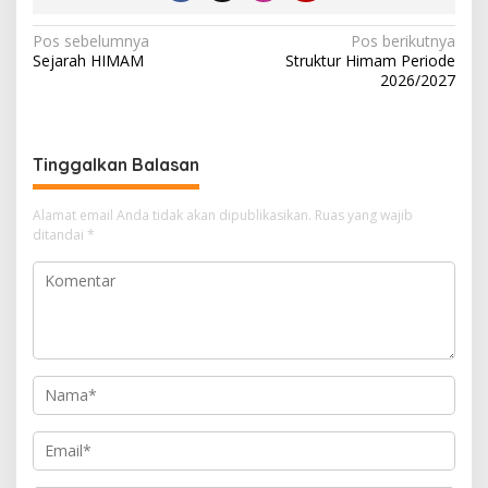
N
Pos sebelumnya
Pos berikutnya
Sejarah HIMAM
Struktur Himam Periode
a
2026/2027
v
i
g
Tinggalkan Balasan
a
Alamat email Anda tidak akan dipublikasikan.
Ruas yang wajib
s
ditandai
*
i
p
o
s