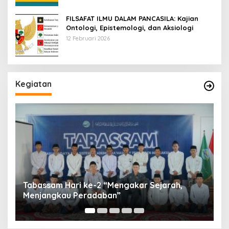
FILSAFAT ILMU DALAM PANCASILA: Kajian
Ontologi, Epistemologi, dan Aksiologi
12 Februari 2026
Kegiatan
Tabassam Ma’had Aly Pesantren Maslakul
Huda fi Ushul al-Fiqh 2026: Mengakar Sejarah,
H
Menjangkau Peradaban”