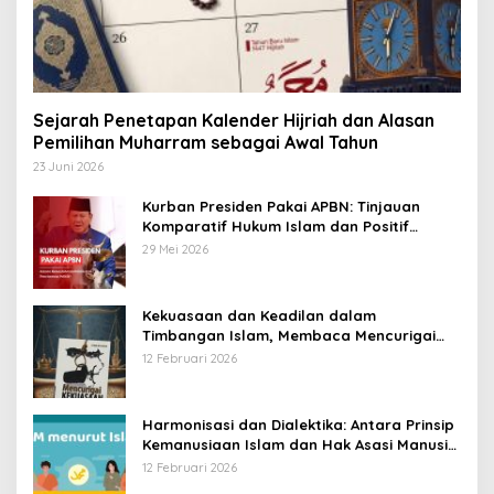
Sejarah Penetapan Kalender Hijriah dan Alasan
Pemilihan Muharram sebagai Awal Tahun
23 Juni 2026
Kurban Presiden Pakai APBN: Tinjauan
Komparatif Hukum Islam dan Positif
Negara
29 Mei 2026
Kekuasaan dan Keadilan dalam
Timbangan Islam, Membaca Mencurigai
Kekuasaan Karya Fitron Nur Iksan
12 Februari 2026
Harmonisasi dan Dialektika: Antara Prinsip
Kemanusiaan Islam dan Hak Asasi Manusia
Universal
12 Februari 2026