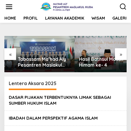
L
e
w
a
HOME
PROFIL
LAYANAN AKADEMIK
WISAM
GALERI
t
i
k
e
k
o
«
»
n
Tabassam Ma’had Aly
Hasil Bathsul Masail
t
Pesantren Maslakul
Himam ke- 4
e
Huda fi Ushul al-Fiqh
n
2026: Mengakar
Sejarah, Menjangkau
Lentera Aksara 2025
Peradaban”
DASAR PIJAKAN TERBENTUKNYA IJMAK SEBAGAI
SUMBER HUKUM ISLAM
IBADAH DALAM PERSPEKTIF AGAMA ISLAM