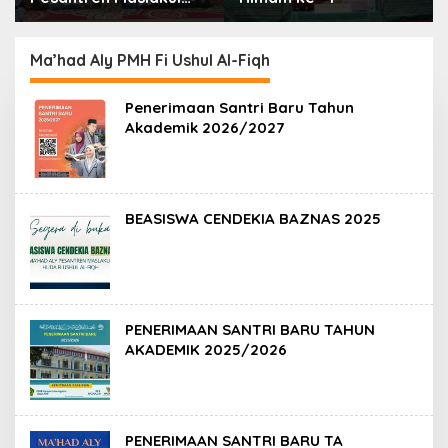
Huda fi Ushul al-Fiqh
2026: Mengakar
Sejarah, Menjangkau
Ma’had Aly PMH Fi Ushul Al-Fiqh
Peradaban”
Penerimaan Santri Baru Tahun
Akademik 2026/2027
BEASISWA CENDEKIA BAZNAS 2025
PENERIMAAN SANTRI BARU TAHUN
AKADEMIK 2025/2026
PENERIMAAN SANTRI BARU TA