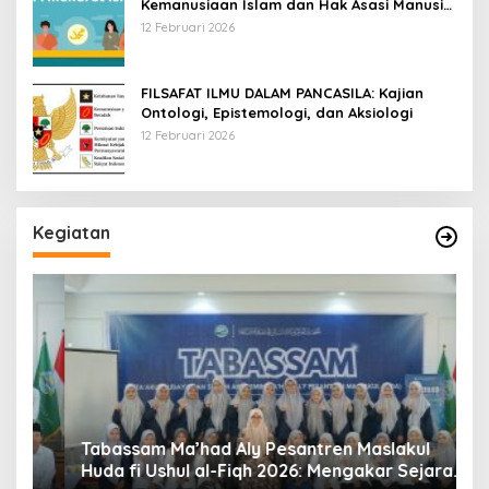
Kemanusiaan Islam dan Hak Asasi Manusia
Universal
12 Februari 2026
FILSAFAT ILMU DALAM PANCASILA: Kajian
Ontologi, Epistemologi, dan Aksiologi
12 Februari 2026
Kegiatan
Tabassam Ma’had Aly Pesantren Maslakul
Huda fi Ushul al-Fiqh 2026: Mengakar Sejarah,
H