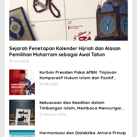
Sejarah Penetapan Kalender Hijriah dan Alasan
Pemilihan Muharram sebagai Awal Tahun
23 Juni 2026
Kurban Presiden Pakai APBN: Tinjauan
Komparatif Hukum Islam dan Positif
Negara
29 Mei 2026
Kekuasaan dan Keadilan dalam
Timbangan Islam, Membaca Mencurigai
Kekuasaan Karya Fitron Nur Iksan
12 Februari 2026
Harmonisasi dan Dialektika: Antara Prinsip