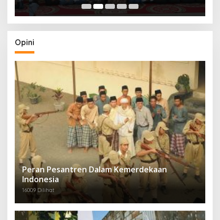
Menjangkau Peradaban”
Opini
Peran Pesantren Dalam Kemerdekaan
Indonesia
16009 Dilihat