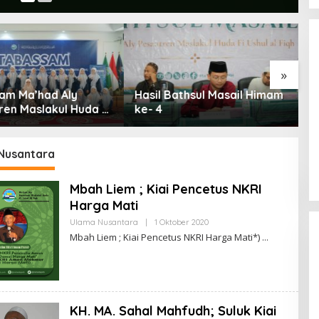
»
Bathsul Masail Himam
Seminar Ushul Fikih oleh
P
Departmen
F
Pengembangan SDM
K
Himam
Tabassam Hari ke-2 “Mengakar
Nusantara
Sejarah, Menjangkau Peradaban”
Mbah Liem ; Kiai Pencetus NKRI
Harga Mati
Ulama Nusantara
|
1 Oktober 2020
O
L
Mbah Liem ; Kiai Pencetus NKRI Harga Mati*)
E
H
A
D
M
I
N
KH. MA. Sahal Mahfudh; Suluk Kiai
M