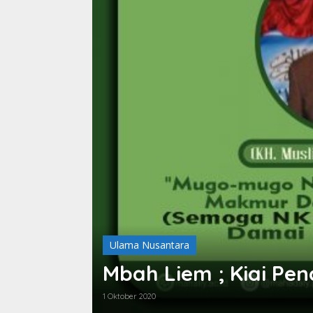
Profil
,
Ulama Nusantara
KH. MA. Sahal Mahfud
17 September 2020
ati