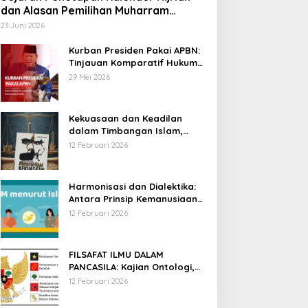
dan Alasan Pemilihan Muharram
sebagai Awal Tahun
23 Juni 2026
Kurban Presiden Pakai APBN:
Tinjauan Komparatif Hukum
Islam dan Positif Negara
29 Mei 2026
Kekuasaan dan Keadilan
dalam Timbangan Islam,
Membaca Mencurigai
12 Februari 2026
Kekuasaan Karya Fitron Nur
Iksan
Harmonisasi dan Dialektika:
Antara Prinsip Kemanusiaan
Islam dan Hak Asasi Manusia
12 Februari 2026
Universal
Ulama Nusantara
FILSAFAT ILMU DALAM
Mbah Liem ; Kiai Pencetus NKRI
PANCASILA: Kajian Ontologi,
Epistemologi, dan Aksiologi
12 Februari 2026
Oktober 2020