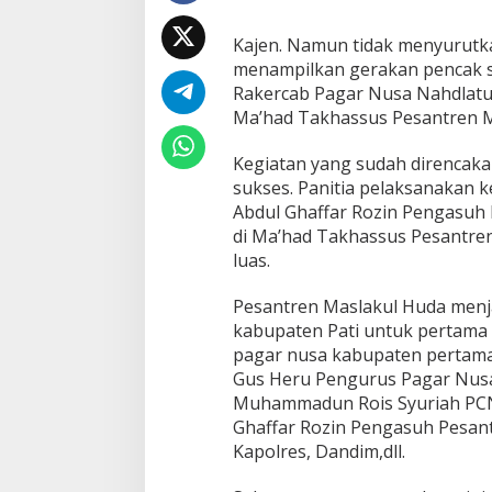
Kajen. Namun tidak menyurutk
menampilkan gerakan pencak si
Rakercab Pagar Nusa Nahdlatul
Ma’had Takhassus Pesantren M
Kegiatan yang sudah direncakan
sukses. Panitia pelaksanakan k
Abdul Ghaffar Rozin Pengasuh 
di Ma’had Takhassus Pesantre
luas.
Pesantren Maslakul Huda menj
kabupaten Pati untuk pertama k
pagar nusa kabupaten pertama k
Gus Heru Pengurus Pagar Nusa 
Muhammadun Rois Syuriah PCNU 
Ghaffar Rozin Pengasuh Pesantr
Kapolres, Dandim,dll.