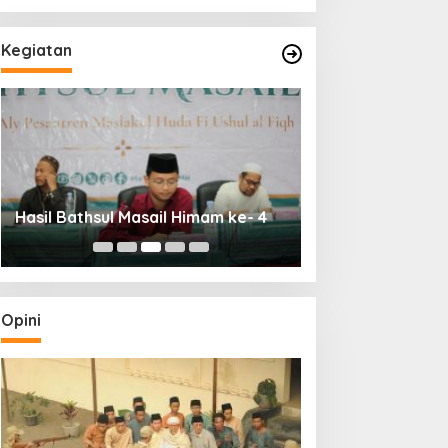
Kegiatan
Seminar Ushul Fik
Hasil Bathsul Masail Himam ke- 4
Departmen Pen
Himam
Opini