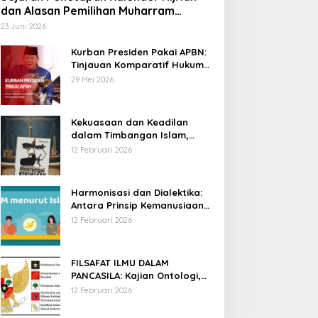
dan Alasan Pemilihan Muharram
sebagai Awal Tahun
23 Juni 2026
Kurban Presiden Pakai APBN:
Tinjauan Komparatif Hukum
Islam dan Positif Negara
29 Mei 2026
Kekuasaan dan Keadilan
dalam Timbangan Islam,
Membaca Mencurigai
12 Februari 2026
Kekuasaan Karya Fitron Nur
Iksan
Harmonisasi dan Dialektika:
Antara Prinsip Kemanusiaan
Islam dan Hak Asasi Manusia
12 Februari 2026
Universal
FILSAFAT ILMU DALAM
PANCASILA: Kajian Ontologi,
Epistemologi, dan Aksiologi
12 Februari 2026