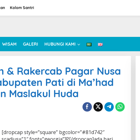
tan
Kolom Santri
WISAM
GALERI
HUBUNGI KAMI
an & Rakercab Pagar Nusa
bupaten Pati di Ma’had
en Maslakul Huda
[dropcap style=”square” bgcolor=”#81d742″
sradius=”1″ font=”georgia”]P[/dropcap]ada hari