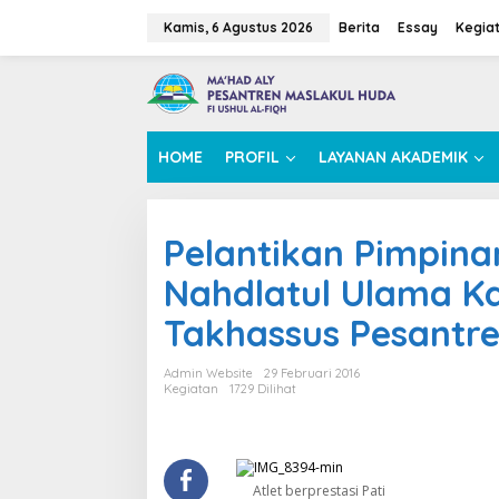
L
e
Kamis, 6 Agustus 2026
Berita
Essay
Kegia
w
a
t
i
k
e
HOME
PROFIL
LAYANAN AKADEMIK
k
o
n
t
Pelantikan Pimpin
e
n
Nahdlatul Ulama Ka
Takhassus Pesantr
Admin Website
29 Februari 2016
Kegiatan
1729 Dilihat
Atlet berprestasi Pati