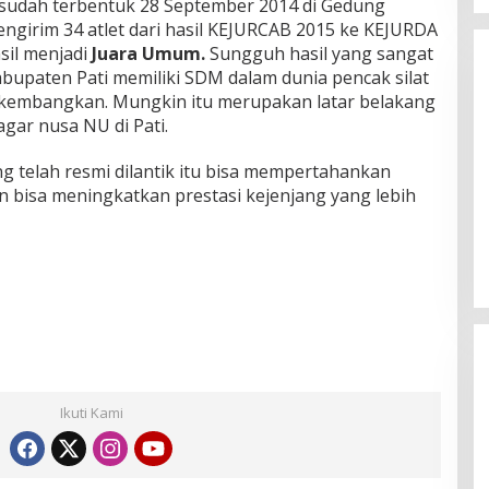
 sudah terbentuk 28 September 2014 di Gedung
ngirim 34 atlet dari hasil KEJURCAB 2015 ke KEJURDA
sil menjadi
Juara Umum.
Sungguh hasil yang sangat
upaten Pati memiliki SDM dalam dunia pencak silat
ikembangkan. Mungkin itu merupakan latar belakang
ar nusa NU di Pati.
telah resmi dilantik itu bisa mempertahankan
n bisa meningkatkan prestasi kejenjang yang lebih
e-2 “Mengakar
Tabassam Ma’had Aly Pesantren
gkau Peradaban”
Maslakul Huda fi Ushul al-Fiqh
2026: Mengakar Sejarah,
Menjangkau Peradaban”
Ikuti Kami