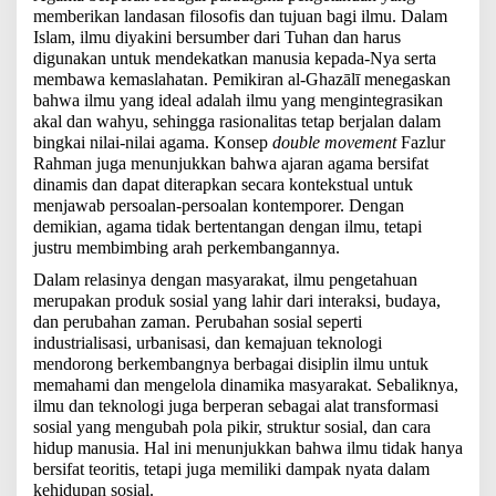
memberikan landasan filosofis dan tujuan bagi ilmu. Dalam
Islam, ilmu diyakini bersumber dari Tuhan dan harus
digunakan untuk mendekatkan manusia kepada-Nya serta
membawa kemaslahatan. Pemikiran al-Ghazālī menegaskan
bahwa ilmu yang ideal adalah ilmu yang mengintegrasikan
akal dan wahyu, sehingga rasionalitas tetap berjalan dalam
bingkai nilai-nilai agama. Konsep
double movement
Fazlur
Rahman juga menunjukkan bahwa ajaran agama bersifat
dinamis dan dapat diterapkan secara kontekstual untuk
menjawab persoalan-persoalan kontemporer. Dengan
demikian, agama tidak bertentangan dengan ilmu, tetapi
justru membimbing arah perkembangannya.
Dalam relasinya dengan masyarakat, ilmu pengetahuan
merupakan produk sosial yang lahir dari interaksi, budaya,
dan perubahan zaman. Perubahan sosial seperti
industrialisasi, urbanisasi, dan kemajuan teknologi
mendorong berkembangnya berbagai disiplin ilmu untuk
memahami dan mengelola dinamika masyarakat. Sebaliknya,
ilmu dan teknologi juga berperan sebagai alat transformasi
sosial yang mengubah pola pikir, struktur sosial, dan cara
hidup manusia. Hal ini menunjukkan bahwa ilmu tidak hanya
bersifat teoritis, tetapi juga memiliki dampak nyata dalam
kehidupan sosial.