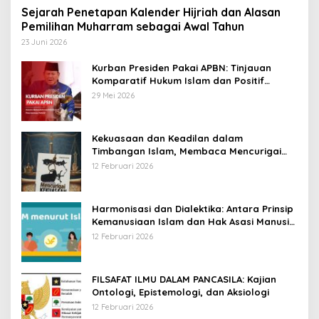
Sejarah Penetapan Kalender Hijriah dan Alasan
Pemilihan Muharram sebagai Awal Tahun
23 Juni 2026
Kurban Presiden Pakai APBN: Tinjauan
Komparatif Hukum Islam dan Positif
Negara
29 Mei 2026
Kekuasaan dan Keadilan dalam
Timbangan Islam, Membaca Mencurigai
Kekuasaan Karya Fitron Nur Iksan
12 Februari 2026
Harmonisasi dan Dialektika: Antara Prinsip
Kemanusiaan Islam dan Hak Asasi Manusia
Universal
12 Februari 2026
FILSAFAT ILMU DALAM PANCASILA: Kajian
Ontologi, Epistemologi, dan Aksiologi
12 Februari 2026