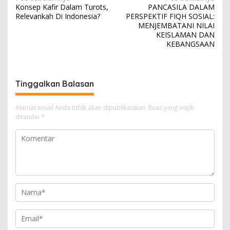
N
Konsep Kafir Dalam Turots,
PANCASILA DALAM
a
Relevankah Di Indonesia?
PERSPEKTIF FIQH SOSIAL:
v
MENJEMBATANI NILAI
KEISLAMAN DAN
i
KEBANGSAAN
g
a
s
Tinggalkan Balasan
i
Alamat email Anda tidak akan dipublikasikan.
Ruas yang wajib
p
ditandai
*
o
s