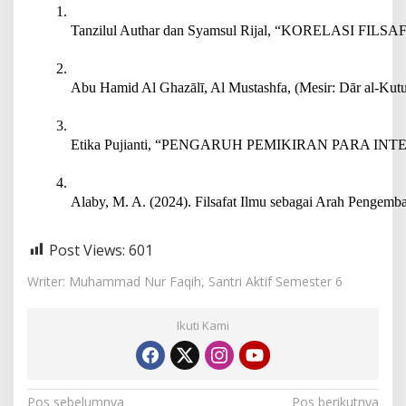
Tanzilul Authar dan Syamsul Rijal, “KORELASI FILSA
Abu Hamid Al Ghazālī, Al Mustashfa, (Mesir: Dār al-Kutu
Etika Pujianti, “PENGARUH PEMIKIRAN PARA INTELE
Alaby, M. A. (2024). Filsafat Ilmu sebagai Arah Pengemb
Post Views:
601
Writer: Muhammad Nur Faqih, Santri Aktif Semester 6
Ikuti Kami
Pos sebelumnya
Pos berikutnya