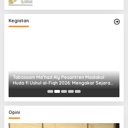
Kegiatan
Tabassam Ma’had Aly Pesantren Maslakul
Huda fi Ushul al-Fiqh 2026: Mengakar Sejarah,
H
Menjangkau Peradaban”
Opini