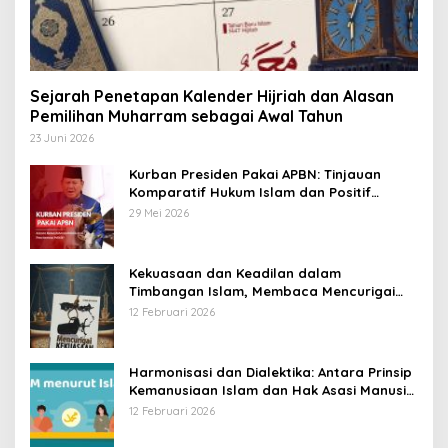
Sejarah Penetapan Kalender Hijriah dan Alasan
Pemilihan Muharram sebagai Awal Tahun
23 Juni 2026
Kurban Presiden Pakai APBN: Tinjauan
Komparatif Hukum Islam dan Positif
Negara
29 Mei 2026
Kekuasaan dan Keadilan dalam
Timbangan Islam, Membaca Mencurigai
Kekuasaan Karya Fitron Nur Iksan
12 Februari 2026
Harmonisasi dan Dialektika: Antara Prinsip
Kemanusiaan Islam dan Hak Asasi Manusia
Universal
12 Februari 2026