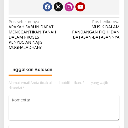
N
Pos sebelumnya
Pos berikutnya
APAKAH SABUN DAPAT
MUSIK DALAM
a
MENGGANTIKAN TANAH
PANDANGAN FIQIH DAN
v
DALAM PROSES
BATASAN-BATASANNYA
PENYUCIAN NAJIS
i
MUGHALADHAH?
g
a
s
Tinggalkan Balasan
i
Alamat email Anda tidak akan dipublikasikan.
Ruas yang wajib
p
ditandai
*
o
s