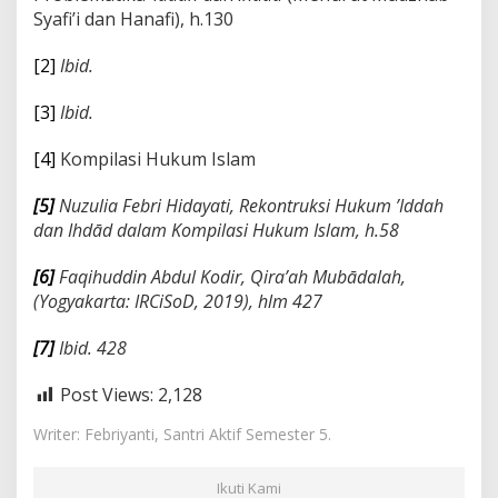
Syafi’i dan Hanafi), h.130
[2]
Ibid.
[3]
Ibid.
[4]
Kompilasi Hukum Islam
[5]
Nuzulia Febri Hidayati, Rekontruksi Hukum ’Iddah
dan Ihd
ā
d dalam Kompilasi Hukum Islam, h.58
[6]
Faqihuddin Abdul Kodir, Qira’ah Mub
ā
dalah,
(Yogyakarta: IRCiSoD, 2019), hlm 427
[7]
Ibid. 428
Post Views:
2,128
Writer: Febriyanti, Santri Aktif Semester 5.
Ikuti Kami