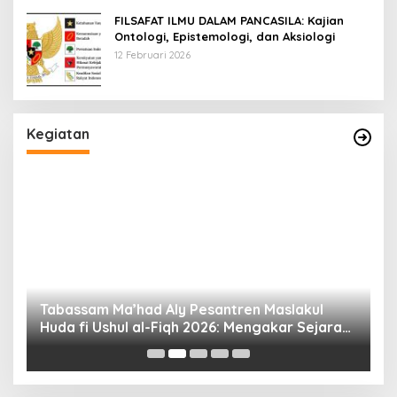
FILSAFAT ILMU DALAM PANCASILA: Kajian
Ontologi, Epistemologi, dan Aksiologi
12 Februari 2026
Kegiatan
Tabassam Ma’had Aly Pesantren Maslakul
Huda fi Ushul al-Fiqh 2026: Mengakar Sejarah,
H
Menjangkau Peradaban”