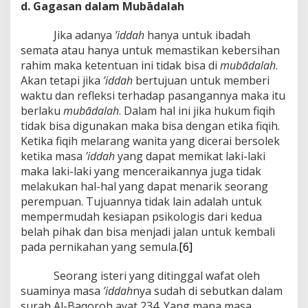
d. Gagasan dalam Mubādalah
Jika adanya
’iddah
hanya untuk ibadah
semata atau hanya untuk memastikan kebersihan
rahim maka ketentuan ini tidak bisa di
mubādalah
.
Akan tetapi jika
’iddah
bertujuan untuk memberi
waktu dan refleksi terhadap pasangannya maka itu
berlaku
mubādalah
. Dalam hal ini jika hukum fiqih
tidak bisa digunakan maka bisa dengan etika fiqih.
Ketika fiqih melarang wanita yang dicerai bersolek
ketika masa
’iddah
yang dapat memikat laki-laki
maka laki-laki yang menceraikannya juga tidak
melakukan hal-hal yang dapat menarik seorang
perempuan. Tujuannya tidak lain adalah untuk
mempermudah kesiapan psikologis dari kedua
belah pihak dan bisa menjadi jalan untuk kembali
pada pernikahan yang semula.
[6]
Seorang isteri yang ditinggal wafat oleh
suaminya masa
’iddah
nya sudah di sebutkan dalam
surah Al-Baqoroh ayat 234. Yang mana masa