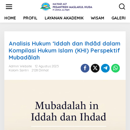
L
e
w
a
HOME
PROFIL
LAYANAN AKADEMIK
WISAM
GALERI
t
i
k
e
Analisis Hukum ‘Iddah dan Ihdād dalam
k
o
Kompilasi Hukum Islam (KHI) Perspektif
n
Mubadālah
t
e
Admin Website
12 Agustus 2025
n
Kolom Santri
2128 Dilihat