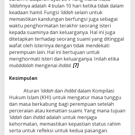
’iddah
nya adalah 4 bulan 10 hari ketika tidak dalam
keadaan hamil. Fungsi
’iddah
selain untuk
memastikan kandungan berfungsi juga sebagai
waktu penghormatan terakhir seorang isteri
kepada suaminya dan keluarganya. Hal ini juga
ditetapkan terhadap seorang suami yang ditinggal
wafat oleh isterinya dengan tidak mendekati
perempuan lain. Hal ini bertujuan untuk
menghormati isteri dan keluarganya. Inilah etika
mubādalah
mengenai
ihdād.
[7]
Kesimpulan
Aturan
’iddah
dan
ihdād
dalam Kompilasi
Hukum Islam (KHI) untuk mengatur masa tunggu
dan masa berkabung bagi perempuan setelah
perceraian atau kematian suami. Yang mana tujuan
’iddah
dan
ihdād
adalah untuk menjaga
kehormatan, memastikan kepastian status rahim
serta untuk refleksi untuk kedua pasangan.