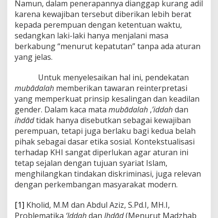
Namun, dalam penerapannya dianggap kurang adil
karena kewajiban tersebut diberikan lebih berat
kepada perempuan dengan ketentuan waktu,
sedangkan laki-laki hanya menjalani masa
berkabung “menurut kepatutan” tanpa ada aturan
yang jelas.
Untuk menyelesaikan hal ini, pendekatan
mubādalah
memberikan tawaran reinterpretasi
yang memperkuat prinsip kesalingan dan keadilan
gender. Dalam kaca mata
mubādalah
,
’iddah
dan
ihdād
tidak hanya disebutkan sebagai kewajiban
perempuan, tetapi juga berlaku bagi kedua belah
pihak sebagai dasar etika sosial. Kontekstualisasi
terhadap KHI sangat diperlukan agar aturan ini
tetap sejalan dengan tujuan syariat Islam,
menghilangkan tindakan diskriminasi, juga relevan
dengan perkembangan masyarakat modern.
[1]
Kholid, M.M dan Abdul Aziz, S.Pd.I, MH.I,
Problematika
‘Iddah
dan
Ihdād
(Menurut Madzhab