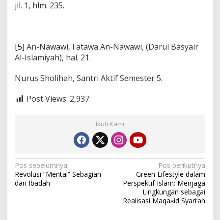
jil. 1, hlm. 235.
[5]
An-Nawawi, Fatawa An-Nawawi, (Darul Basyair
Al-Islamiyah), hal. 21.
Nurus Sholihah, Santri Aktif Semester 5.
Post Views:
2,937
Ikuti Kami
N
Pos sebelumnya
Pos berikutnya
Revolusi “Mental” Sebagian
Green Lifestyle dalam
a
dari Ibadah
Perspektif Islam: Menjaga
v
Lingkungan sebagai
Realisasi Maqaṣid Syari’ah
i