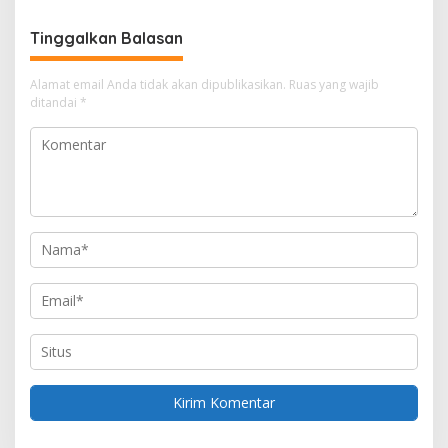
g
a
Tinggalkan Balasan
s
i
Alamat email Anda tidak akan dipublikasikan.
Ruas yang wajib
ditandai
*
p
o
s