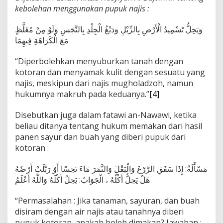
kebolehan menggunakan pupuk najis :
وَيَحِلُّ تَسْمِيدُ الْأَرْضِ بِالزِّبْلِ وَدَبْغُ الْجِلْدِ بِالنَّجَسِ وَلَوْ مِنْ مُغَلَّظٍ
مَعَ الْكَرَاهَةِ فِيهِمَا
“Diperbolehkan menyuburkan tanah dengan
kotoran dan menyamak kulit dengan sesuatu yang
najis, meskipun dari najis mugholadzoh, namun
hukumnya makruh pada keduanya.”
[4]
Disebutkan juga dalam fatawi an-Nawawi, ketika
beliau ditanya tentang hukum memakan dari hasil
panen sayur dan buah yang diberi pupuk dari
kotoran :
مَسْأَلَةُ: إِذَا سَفَقِ الرَّرْعَ وَالْبَقْلَ وَالتَّمَرَ مَاءَ تَحِسًا أَوْ رَبَّلَتْ أَرْضُهُ
هَلْ يَحِلُّ أَكْلُهُ ، الْجَوَابُ: يَحِلُ أَكْلَهُ وَاللَّهُ أَعْلَمُ
“Permasalahan : Jika tanaman, sayuran, dan buah
disiram dengan air najis atau tanahnya diberi
pupuk kotoran, apakah boleh dimakan? Jawaban :