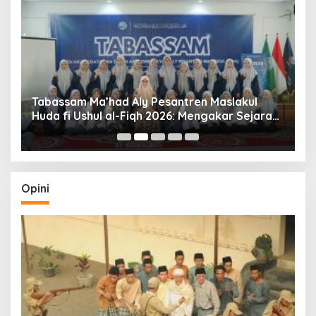
Tabassam Ma’had Aly Pesantren Maslakul
Huda fi Ushul al-Fiqh 2026: Mengakar Sejarah,
H
Menjangkau Peradaban”
Opini