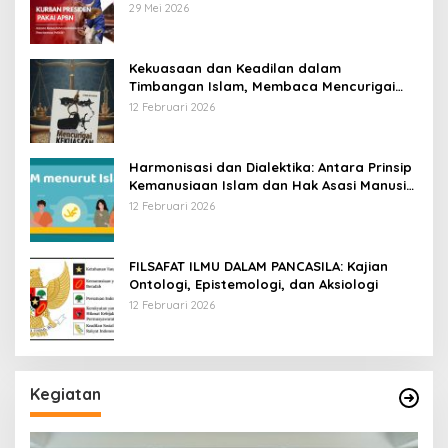
Negara
29 Mei 2026
Kekuasaan dan Keadilan dalam
Timbangan Islam, Membaca Mencurigai
Kekuasaan Karya Fitron Nur Iksan
12 Februari 2026
Harmonisasi dan Dialektika: Antara Prinsip
Kemanusiaan Islam dan Hak Asasi Manusia
Universal
12 Februari 2026
FILSAFAT ILMU DALAM PANCASILA: Kajian
Ontologi, Epistemologi, dan Aksiologi
12 Februari 2026
Kegiatan