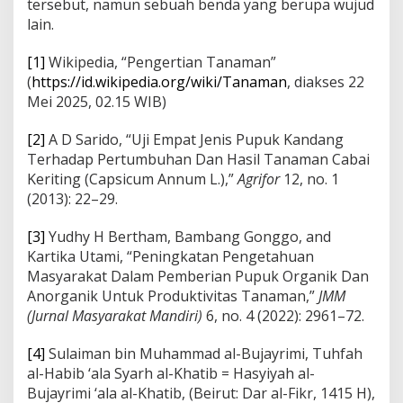
tersebut, namun sebuah benda yang berupa wujud
lain.
[1]
Wikipedia, “Pengertian Tanaman”
(
https://id.wikipedia.org/wiki/Tanaman
, diakses 22
Mei 2025, 02.15 WIB)
[2]
A D Sarido, “Uji Empat Jenis Pupuk Kandang
Terhadap Pertumbuhan Dan Hasil Tanaman Cabai
Keriting (Capsicum Annum L.),”
Agrifor
12, no. 1
(2013): 22–29.
[3]
Yudhy H Bertham, Bambang Gonggo, and
Kartika Utami, “Peningkatan Pengetahuan
Masyarakat Dalam Pemberian Pupuk Organik Dan
Anorganik Untuk Produktivitas Tanaman,”
JMM
(Jurnal Masyarakat Mandiri)
6, no. 4 (2022): 2961–72.
[4]
Sulaiman bin Muhammad al-Bujayrimi, Tuhfah
al-Habib ‘ala Syarh al-Khatib = Hasyiyah al-
Bujayrimi ‘ala al-Khatib, (Beirut: Dar al-Fikr, 1415 H),