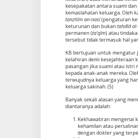
kesepakatan antara suami dan is
kemaslahatan keluarga. Oleh ka
tanzhîm an-nasl
(pengaturan ket
keturunan dan bukan
tahdîd al
permanen (
ta’qîm
) atau tindaka
tersebut tidak termasuk hal yan
KB bertujuan untuk mengatur 
kelahiran demi kesejahteraan k
pasangan jika suami atau istri
kepada anak-anak mereka. Ole
terwujudnya keluarga yang har
keluarga sakinah. (5)
Banyak sekali alasan yang me
diantaranya adalah:
Kekhawatiran mengenai k
kehamilan atau persalinan
dengan dokter yang terpe