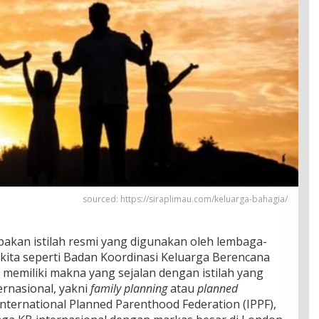
sourced: https://siraplimau.com/keluarga-bahagia/
akan istilah resmi yang digunakan oleh lembaga-
kita seperti Badan Koordinasi Keluarga Berencana
i memiliki makna yang sejalan dengan istilah yang
ernasional, yakni
family planning
atau
planned
 International Planned Parenthood Federation (IPPF),