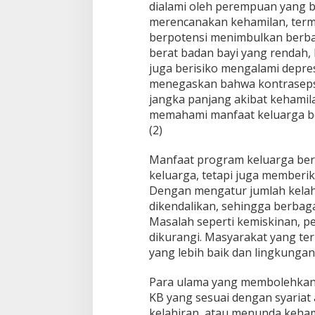
dialami oleh perempuan yang b
merencanakan kehamilan, termasu
berpotensi menimbulkan berbag
berat badan bayi yang rendah, 
juga berisiko mengalami depre
menegaskan bahwa kontraseps
jangka panjang akibat kehamil
memahami manfaat keluarga be
(2)
Manfaat program keluarga bere
keluarga, tetapi juga memberi
Dengan mengatur jumlah kelah
dikendalikan, sehingga berbaga
Masalah seperti kemiskinan, p
dikurangi. Masyarakat yang ter
yang lebih baik dan lingkungan
Para ulama yang membolehkan
KB yang sesuai dengan syaria
kelahiran, atau menunda keha