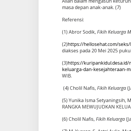
Allah dalam mengasuh keturun
masa depan anak-anak. (7)
Referensi:
(1) Abror Sodik,
Fikih Keluarga 
(2)
https://hellosehat.com/sek
diakses pada 20 Mei 2025 pukul
(3)
https://kuripankidul.desa.
keluarga-dan-kesejahteraan-m
WIB.
(4) Cholil Nafis,
Fikih Keluarga
(J
(5) Yunika Isma Setyaningsih
RANGKA MEWUJUDKAN KELUAR
(6) Cholil Nafis,
Fikih Keluarga
(J