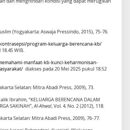
an dan menghindari kondisi yang dapat merugikan
Muslim
(Yogyakarta: Aswaja Pressindo, 2015), 75-76.
s/kontrasepsi/program-keluarga-berencana-kb/
 18.45 WIB.
id/memahami-manfaat-kb-kunci-keharmonisan-
asyarakat/
diakses pada 20 Mei 2025 pukul 18.52
akarta Selatan: Mitra Abadi Press, 2009), 73.
, Malik Ibrahim, “KELUARGA BERENCANA DALAM
GA SAKINAH”,
Al-Ahwal
, Vol. 4. No. 2 (2012), 118.
akarta Selatan: Mitra Abadi Press, 2009), 76-77.