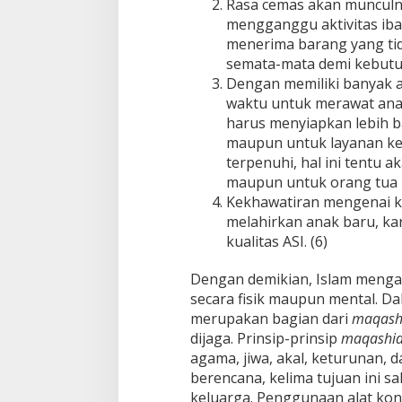
Rasa cemas akan munculn
mengganggu aktivitas ib
menerima barang yang tid
semata-mata demi kebutu
Dengan memiliki banyak a
waktu untuk merawat anak-
harus menyiapkan lebih b
maupun untuk layanan kes
terpenuhi, hal ini tentu
maupun untuk orang tua 
Kekhawatiran mengenai ko
melahirkan anak baru, k
kualitas ASI. (6)
Dengan demikian, Islam menga
secara fisik maupun mental. Da
merupakan bagian dari
maqashi
dijaga. Prinsip-prinsip
maqashid
agama, jiwa, akal, keturunan,
berencana, kelima tujuan ini 
keluarga. Penggunaan alat kon