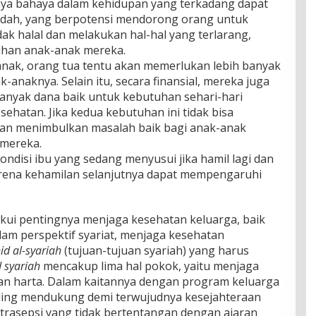
ya bahaya dalam kehidupan yang terkadang dapat
adah, yang berpotensi mendorong orang untuk
ak halal dan melakukan hal-hal yang terlarang,
han anak-anak mereka.
nak, orang tua tentu akan memerlukan lebih banyak
anaknya. Selain itu, secara finansial, mereka juga
anyak dana baik untuk kebutuhan sehari-hari
ehatan. Jika kedua kebutuhan ini tidak bisa
 akan menimbulkan masalah baik bagi anak-anak
mereka.
ndisi ibu yang sedang menyusui jika hamil lagi dan
arena kehamilan selanjutnya dapat mempengaruhi
kui pentingnya menjaga kesehatan keluarga, baik
lam perspektif syariat, menjaga kesehatan
d al-syariah
(tujuan-tujuan syariah) yang harus
 syariah
mencakup lima hal pokok, yaitu menjaga
 dan harta. Dalam kaitannya dengan program keluarga
saling mendukung demi terwujudnya kesejahteraan
trasepsi yang tidak bertentangan dengan ajaran