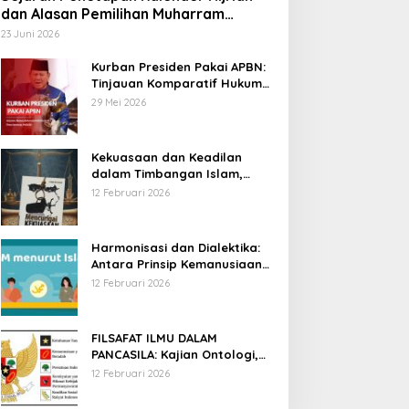
dan Alasan Pemilihan Muharram
sebagai Awal Tahun
23 Juni 2026
Kurban Presiden Pakai APBN:
Tinjauan Komparatif Hukum
Islam dan Positif Negara
29 Mei 2026
Kekuasaan dan Keadilan
dalam Timbangan Islam,
Membaca Mencurigai
12 Februari 2026
Kekuasaan Karya Fitron Nur
Iksan
Harmonisasi dan Dialektika:
Antara Prinsip Kemanusiaan
Islam dan Hak Asasi Manusia
12 Februari 2026
Universal
FILSAFAT ILMU DALAM
PANCASILA: Kajian Ontologi,
Epistemologi, dan Aksiologi
12 Februari 2026