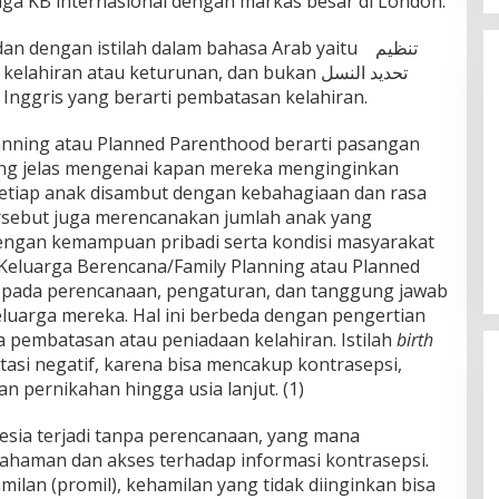
a KB internasional dengan markas besar di London.
 dengan istilah dalam bahasa Arab yaitu تنظيم
 Inggris yang berarti pembatasan kelahiran.
anning atau Planned Parenthood berarti pasangan
yang jelas mengenai kapan mereka menginginkan
setiap anak disambut dengan kebahagiaan dan rasa
tersebut juga merencanakan jumlah anak yang
Tabassam Hari ke-2 “Mengakar
dengan kemampuan pribadi serta kondisi masyarakat
Sejarah, Menjangkau Peradaban”
Keluarga Berencana/Family Planning atau Planned
pada perencanaan, pengaturan, dan tanggung jawab
luarga mereka. Hal ini berbeda dengan pengertian
pembatasan atau peniadaan kelahiran. Istilah
birth
tasi negatif, karena bisa mencakup kontrasepsi,
an pernikahan hingga usia lanjut. (1)
esia terjadi tanpa perencanaan, yang mana
aman dan akses terhadap informasi kontrasepsi.
lan (promil), kehamilan yang tidak diinginkan bisa