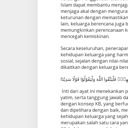
Islam dapat membantu menjaga
menjaga akal dengan mengurang
keturunan dengan memastikan an
lain, keluarga berencana juga
memungkinkan perencanaan k
mencegah kemiskinan.
Secara keseluruhan, penerapan
kehidupan keluarga yang harmo
sosial, sejalan dengan nilai-nil
dikaitkan dengan keluarga bere
ِمْۖ فَلْيَتَّقُوا اللّٰهَ وَلْيَقُوْلُوْا قَوْلًا سَدِيْدًا
Inti dari ayat ini menekankan
yatim, serta tanggung jawab da
dengan konsep KB, yang berfu
dan dipelihara dengan baik, m
kehidupan keluarga yang sejaht
merupakan salah satu cara ya