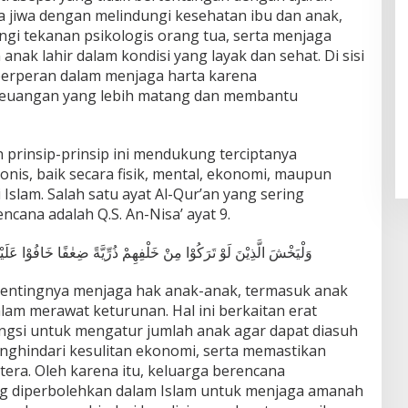
 jiwa dengan melindungi kesehatan ibu dan anak,
i tekanan psikologis orang tua, serta menjaga
ak lahir dalam kondisi yang layak dan sehat. Di sisi
 berperan dalam menjaga harta karena
euangan yang lebih matang dan membantu
 prinsip-prinsip ini mendukung terciptanya
nis, baik secara fisik, mental, ekonomi, maupun
ai Islam. Salah satu ayat Al-Qur’an yang sering
ncana adalah Q.S. An-Nisa’ ayat 9.
وَلْيَخْشَ الَّذِيْنَ لَوْ تَرَكُوْا مِنْ خَلْفِهِمْ ذُرِّيَّةً ضِعٰفًا خَافُوْا عَلَيْه
 pentingnya menjaga hak anak-anak, termasuk anak
lam merawat keturunan. Hal ini berkaitan erat
ngsi untuk mengatur jumlah anak agar dapat diasuh
enghindari kesulitan ekonomi, serta memastikan
era. Oleh karena itu, keluarga berencana
ng diperbolehkan dalam Islam untuk menjaga amanah