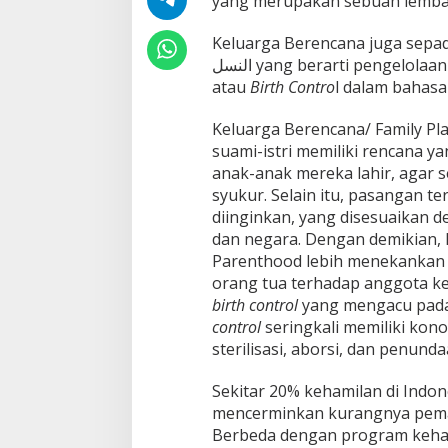
yang merupakan sebuah lembag
Keluarga Berencana juga sepadan
النسل yang berarti pengelolaan kelahiran atau keturunan, dan bukan تحديد النسل
atau
Birth Contro
l dalam bahasa
Keluarga Berencana/ Family Pl
suami-istri memiliki rencana 
anak-anak mereka lahir, agar 
syukur. Selain itu, pasangan 
diinginkan, yang disesuaikan 
dan negara. Dengan demikian, 
Parenthood lebih menekankan 
orang tua terhadap anggota ke
birth control
yang mengacu pada 
control
seringkali memiliki kono
sterilisasi, aborsi, dan penunda
Sekitar 20% kehamilan di Indon
mencerminkan kurangnya pemah
Berbeda dengan program kehami