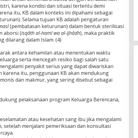
tri, karena kondisi dan situasi tertentu demi
rena itu, KB dalam konteks ini dipahami sebagai
urunan). Selama tujuan KB adalah pengaturan
-nasl
(pembatasan keturunan) dalam bentuk sterilisasi
n aborsi (
isqâth al-haml wa al-ijhâdh
), maka praktik
g dilarang dalam Islam. (4)
jarak antara kehamilan atau menentukan waktu
eluarga serta mencegah resiko bagi salah satu
 mengalami penyakit serius yang dapat diwariskan
h karena itu, penggunaan KB akan mendukung
monis dan makmur, yang sering disebut sebagai
ndukung pelaksanaan program Keluarga Berencana,
eselamatan atau kesehatan sang ibu jika mengalami
, setelah menjalani pemeriksaan dan konsultasi
rcaya.