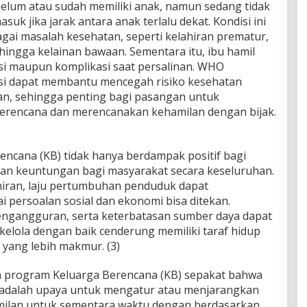
elum atau sudah memiliki anak, namun sedang tidak
k jika jarak antara anak terlalu dekat. Kondisi ini
ai masalah kesehatan, seperti kelahiran prematur,
hingga kelainan bawaan. Sementara itu, ibu hamil
si maupun komplikasi saat persalinan. WHO
i dapat membantu mencegah risiko kesehatan
an, sehingga penting bagi pasangan untuk
rencana dan merencanakan kehamilan dengan bijak.
ncana (KB) tidak hanya berdampak positif bagi
kan keuntungan bagi masyarakat secara keseluruhan.
iran, laju pertumbuhan penduduk dapat
i persoalan sosial dan ekonomi bisa ditekan.
engangguran, serta keterbatasan sumber daya dapat
kelola dengan baik cenderung memiliki taraf hidup
 yang lebih makmur. (3)
 program Keluarga Berencana (KB) sepakat bahwa
t adalah upaya untuk mengatur atau menjarangkan
milan untuk sementara waktu dengan berdasarkan