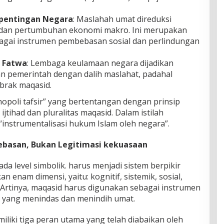
epentingan Negara
: Maslahah umat direduksi
a dan pertumbuhan ekonomi makro. Ini merupakan
agai instrumen pembebasan sosial dan perlindungan
 Fatwa
: Lembaga keulamaan negara dijadikan
an pemerintah dengan dalih maslahat, padahal
brak maqasid.
opoli tafsir” yang bertentangan dengan prinsip
ijtihad dan pluralitas maqasid. Dalam istilah
instrumentalisasi hukum Islam oleh negara”.
ebasan, Bukan Legitimasi kekuasaan
da level simbolik. harus menjadi sistem berpikir
enam dimensi, yaitu: kognitif, sistemik, sosial,
is. Artinya, maqasid harus digunakan sebagai instrumen
an yang menindas dan menindih umat.
iliki tiga peran utama yang telah diabaikan oleh