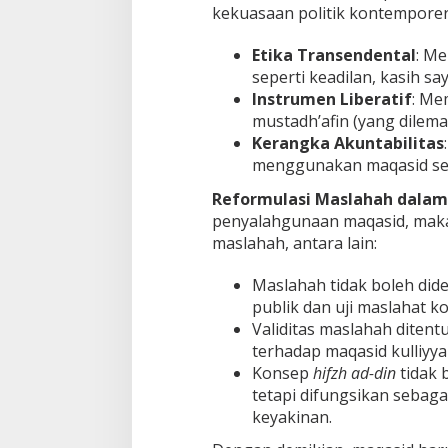
kekuasaan politik kontemporer,
Etika Transendental
: Me
seperti keadilan, kasih s
Instrumen Liberatif
: Me
mustadh’afin (yang dilema
Kerangka Akuntabilitas
menggunakan maqasid sec
Reformulasi Maslahah dalam 
penyalahgunaan maqasid, maka
maslahah, antara lain:
Maslahah tidak boleh didef
publik dan uji maslahat kole
Validitas maslahah diten
terhadap maqasid kulliyya
Konsep
hifzh ad-din
tidak 
tetapi difungsikan sebaga
keyakinan.