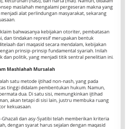
aql), keturunan (nasl), dan harta (mal). Namun, didalam
, konsep maslahah mengalami pergeseran makna yang
menjadi alat perlindungan masyarakat, sekarang
uasaan.
laim bahwasanya kebijakan otoriter, pembatasan
i, dan tindakan represif merupakan bentuk
 ditelaah dari maqasid secara mendalam, kebijakan
engan prinsip-prinsip fundamental syariah. Inilah
dan politik, yang menjadi titik sentral penelitian ini.
lam Mashlahah Mursalah
lah satu metode ijtihad non-nash, yang pada
itas tinggi didalam pembentukan hukum. Namun,
a bermata dua. Di satu sisi, memungkinkan ijtihad
, akan tetapi di sisi lain, justru membuka ruang
or kekuasaan.
al-Ghazali dan asy-Syatibi telah memberikan kriteria
h, dengan syarat harus sejalan dengan maqasid