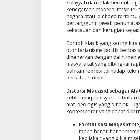
kulliyyah dan tidak bertentang
kenegaraan modern, tafsir ter
negara atau lembaga tertentu y
bertanggung jawab penuh atas
kekacauan dan kerugian kepad
Contoh klasik yang sering kita
otoritarianisme politik berba
dibenarkan dengan dalih menja
masyarakat yang dibingkai rap
bahkan represi terhadap kelom
persatuan umat.
Distorsi Maqasid sebagai Ala
ketika maqasid syari’ah bukan 
alat ideologis yang dibajak. T
kontemporer yang dapat dicerma
Formalisasi Maqasid
: N
tanpa benar-benar memper
kebijakan yang diklaim se