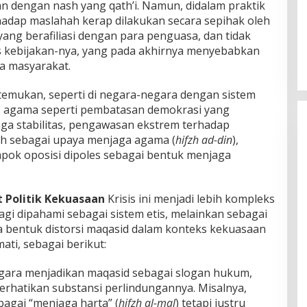
an dengan nash yang qath’i. Namun, didalam praktik
hadap maslahah kerap dilakukan secara sepihak oleh
ang berafiliasi dengan para penguasa, dan tidak
 kebijakan-nya, yang pada akhirnya menyebabkan
a masyarakat.
 temukan, seperti di negara-negara dengan sistem
sis agama seperti pembatasan demokrasi yang
ga stabilitas, pengawasan ekstrem terhadap
ih sebagai upaya menjaga agama (
hifzh ad-din
),
pok oposisi dipoles sebagai bentuk menjaga
t Politik Kekuasaan
Krisis ini menjadi lebih kompleks
lagi dipahami sebagai sistem etis, melainkan sebagai
iga bentuk distorsi maqasid dalam konteks kekuasaan
ti, sebagai berikut:
egara menjadikan maqasid sebagai slogan hukum,
hatikan substansi perlindungannya. Misalnya,
bagai “menjaga harta” (
hifzh al-mal
) tetapi justru