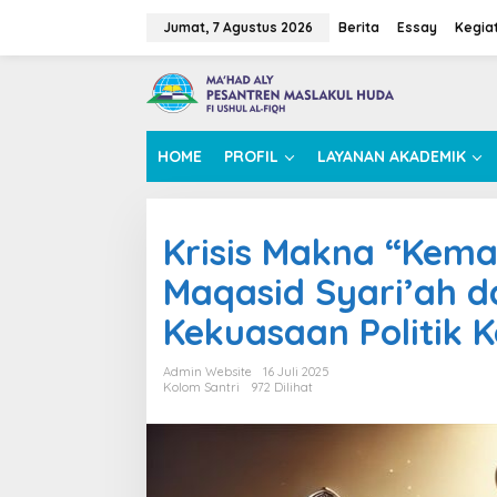
L
e
Jumat, 7 Agustus 2026
Berita
Essay
Kegia
w
a
t
i
k
e
HOME
PROFIL
LAYANAN AKADEMIK
k
o
n
t
Krisis Makna “Kema
e
n
Maqasid Syari’ah d
Kekuasaan Politik 
Admin Website
16 Juli 2025
Kolom Santri
972 Dilihat