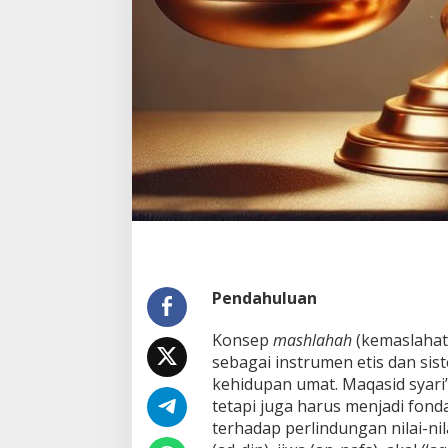
Pendahuluan
Konsep
mashlahah
(kemaslahata
sebagai instrumen etis dan si
kehidupan umat. Maqasid syar
tetapi juga harus menjadi fonda
terhadap perlindungan nilai-ni