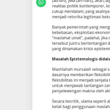
(ad-din), jiwa (an-nafs), akal (‘
realitas politik kontemporer
cukup mendalam, yang asalnya 
menjadi retorika legitimasi kek
Banyak pemerintah yang mengk
kebebasan, eksploitasi ekonom
“maslahat umat”, padahal, jika
tersebut justru bertentangan d
yang dinamakan krisis epistemik 
Masalah Epistemologis dida
Mashlahah mursalah sebagai sa
dasarnya memberikan fleksibil
fleksibilitas ini menjadi senjat
untuk menjawab tantangan zaman
penyelewengan makna oleh akt
Secara teoritik, ulama seperti 
ketat bagi penggunaan maslaha