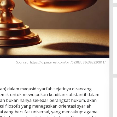
Tabassam Hari ke-2 “Mengakar
Sejarah, Menjangkau Peradaban”
Sourced: https://id.pinterest.com/pin/693835886383220811/
n) dalam maqasid syari’ah sejatinya dirancang
stemik untuk mewujudkan keadilan substantif dalam
i’ah bukan hanya sekedar perangkat hukum, akan
si filosofis yang menegaskan orientasi syariah
lai yang bersifat universal, yang mencakup: agama