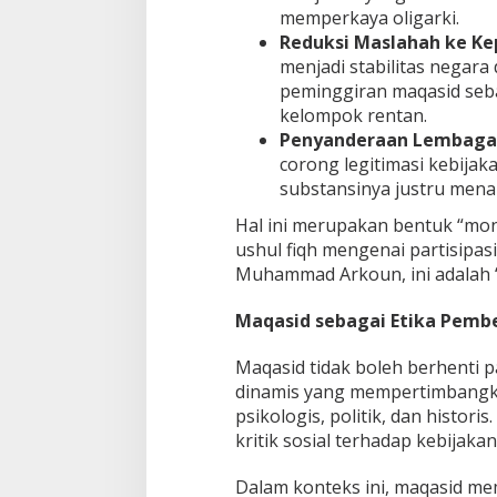
memperkaya oligarki.
Reduksi Maslahah ke K
menjadi stabilitas negar
peminggiran maqasid seb
kelompok rentan.
Penyanderaan Lembaga
corong legitimasi kebijak
substansinya justru mena
Hal ini merupakan bentuk “mon
ushul fiqh mengenai partisipasi 
Muhammad Arkoun, ini adalah “
Maqasid sebagai Etika Pemb
Maqasid tidak boleh berhenti pa
dinamis yang mempertimbangkan 
psikologis, politik, dan histor
kritik sosial terhadap kebijak
Dalam konteks ini, maqasid mem