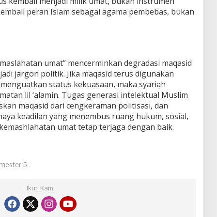
s kembali menjadi milik umat, bukan instrumen
kembali peran Islam sebagai agama pembebas, bukan
emaslahatan umat” mencerminkan degradasi maqasid
jadi jargon politik. Jika maqasid terus digunakan
menguatkan status kekuasaan, maka syariah
atan lil ‘alamin. Tugas generasi intelektual Muslim
an maqasid dari cengkeraman politisasi, dan
aya keadilan yang menembus ruang hukum, sosial,
kemashlahatan umat tetap terjaga dengan baik.
emester 5.
Ikuti Kami