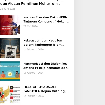
dan Alasan Pemilihan Muharram
sebagai Awal Tahun
23 Juni 2026
Kurban Presiden Pakai APBN:
Tinjauan Komparatif Hukum
Islam dan Positif Negara
29 Mei 2026
Kekuasaan dan Keadilan
dalam Timbangan Islam,
Membaca Mencurigai
12 Februari 2026
Kekuasaan Karya Fitron Nur
Iksan
Harmonisasi dan Dialektika:
Antara Prinsip Kemanusiaan
Islam dan Hak Asasi Manusia
12 Februari 2026
Universal
FILSAFAT ILMU DALAM
PANCASILA: Kajian Ontologi,
Epistemologi, dan Aksiologi
12 Februari 2026