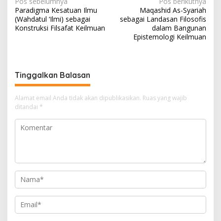
N
Pos sebelumnya
Pos berikutnya
Paradigma Kesatuan Ilmu
Maqashid As-Syariah
a
(Wahdatul ‘Ilmi) sebagai
sebagai Landasan Filosofis
v
Konstruksi Filsafat Keilmuan
dalam Bangunan
Epistemologi Keilmuan
i
g
a
Tinggalkan Balasan
s
i
Alamat email Anda tidak akan dipublikasikan.
Ruas yang wajib
ditandai
*
p
o
s