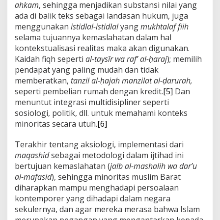
ahkam
, sehingga menjadikan substansi nilai yang
ada di balik teks sebagai landasan hukum, juga
menggunakan
istidlal-istidlal
yang
mukhtalaf fiih
selama tujuannya kemaslahatan dalam hal
kontekstualisasi realitas maka akan digunakan.
Kaidah fiqh seperti
al-taysīr wa raf’ al-ḥaraj
); memilih
pendapat yang paling mudah dan tidak
memberatkan,
tanzil al-ḥajah manzilat al-ḍarurah,
seperti pembelian rumah dengan kredit.
[5]
Dan
menuntut integrasi multidisipliner seperti
sosiologi, politik, dll. untuk memahami konteks
minoritas secara utuh.
[6]
Terakhir tentang aksiologi, implementasi dari
maqashid
sebagai metodologi dalam ijtihad ini
bertujuan kemaslahatan (
jalb al-mashalih wa dar’u
al-mafasid
), sehingga minoritas muslim Barat
diharapkan mampu menghadapi persoalaan
kontemporer yang dihadapi dalam negara
sekulernya, dan agar mereka merasa bahwa Islam