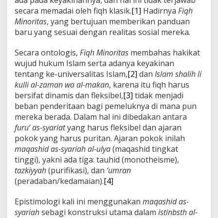
ada pada keyakinannya, dan hal ini tidak terjawab
secara memadai oleh fiqh klasik.
[1]
Hadirnya
Fiqh
Minoritas
, yang bertujuan memberikan panduan
baru yang sesuai dengan realitas sosial mereka.
Secara ontologis,
Fiqh Minoritas
membahas hakikat
wujud hukum Islam serta adanya keyakinan
tentang ke-universalitas Islam,
[2]
dan
Islam shalih li
kulli al-zaman wa al-makan
, karena itu fiqh harus
bersifat dinamis dan fleksibel,
[3]
tidak menjadi
beban penderitaan bagi pemeluknya di mana pun
mereka berada. Dalam hal ini dibedakan antara
furu’ as-syariat
yang harus fleksibel dan ajaran
pokok yang harus puritan. Ajaran pokok inilah
maqashid as-syariah al-ulya
(maqashid tingkat
tinggi), yakni ada tiga: tauhid (monotheisme),
tazkiyyah
(purifikasi), dan
‘umran
(peradaban/kedamaian).
[4]
Epistimologi kali ini menggunakan
maqashid as-
syariah
sebagi konstruksi utama dalam
istinbsth al-