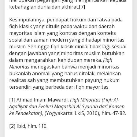
merupakan pegangan yang mengantarkan kepada
kebahagian dunia dan akhirat.
[7]
Kesimpulannya, pendapat hukum dan fatwa pada
fiqh klasik yang ditulis pada waktu dan daerah
mayoritas Islam yang kontras dengan konteks
sosial dan zaman modern yang dihadapi minoritas
muslim. Sehingga fiqh klasik dinilai tidak lagi sesuai
dengan jawaban yang minoritas muslim butuhkan
dalam mengarahkan kehidupan mereka.
Fiqh
Minoritas
menegaskan bahwa menjadi minoritas
bukanlah anomali yang harus ditolak, melainkan
realitas sah yang membutuhkan payung hukum
tersendiri yang berbeda dari fiqh mayoritas.
[1]
Ahmad Imam Mawardi,
Fiqh Minoritas (Fiqh Al-
Aqalliyat dan Evolusi Maqashid Al-Syariah dari Konsep
ke Pendekatan)
, (Yogyakarta: LkiS, 2010), hlm. 47-82.
[2]
Ibid, hlm. 110.