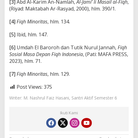
[3]
Abd Al-Karim An-Namlah,
Al-Jami’ li Masail al-Fiqh
,
(Riyad: Maktabah Ar-Rasyad, 2000), hlm. 390/1.
[4]
Fiqh Minoritas
, hlm. 134.
[5]
Ibid, hlm. 147.
[6]
Umdah El Baroroh dan Tutik Nurul Jannah,
Fiqh
Sosial Masa Depan Fiqh Indonesia
, (Pati: MAFA PRESS,
2023), hlm. 71.
[7]
Fiqh Minoritas
, hlm. 129.
Post Views:
375
Writer: M. Nashrul Faiz Hasani, Santri Aktif Semester 6
Ikuti Kami