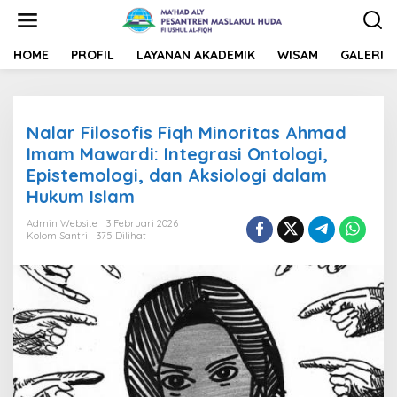
L
e
w
a
HOME
PROFIL
LAYANAN AKADEMIK
WISAM
GALERI
t
i
k
e
Nalar Filosofis Fiqh Minoritas Ahmad
k
o
Imam Mawardi: Integrasi Ontologi,
n
Epistemologi, dan Aksiologi dalam
t
Hukum Islam
e
n
Admin Website
3 Februari 2026
Kolom Santri
375 Dilihat