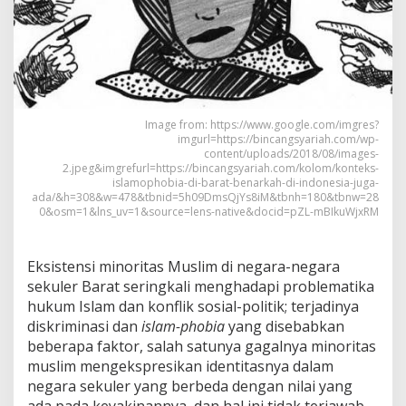
Image from: https://www.google.com/imgres?
imgurl=https://bincangsyariah.com/wp-
content/uploads/2018/08/images-
2.jpeg&imgrefurl=https://bincangsyariah.com/kolom/konteks-
islamophobia-di-barat-benarkah-di-indonesia-juga-
ada/&h=308&w=478&tbnid=5h09DmsQjYs8iM&tbnh=180&tbnw=28
0&osm=1&lns_uv=1&source=lens-native&docid=pZL-mBIkuWjxRM
Eksistensi minoritas Muslim di negara-negara
sekuler Barat seringkali menghadapi problematika
hukum Islam dan konflik sosial-politik; terjadinya
diskriminasi dan
islam-phobia
yang disebabkan
beberapa faktor, salah satunya gagalnya minoritas
muslim mengekspresikan identitasnya dalam
negara sekuler yang berbeda dengan nilai yang