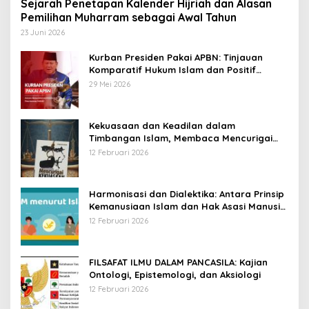
Sejarah Penetapan Kalender Hijriah dan Alasan
Pemilihan Muharram sebagai Awal Tahun
23 Juni 2026
Kurban Presiden Pakai APBN: Tinjauan
Komparatif Hukum Islam dan Positif
Negara
29 Mei 2026
Kekuasaan dan Keadilan dalam
Timbangan Islam, Membaca Mencurigai
Kekuasaan Karya Fitron Nur Iksan
12 Februari 2026
Harmonisasi dan Dialektika: Antara Prinsip
Kemanusiaan Islam dan Hak Asasi Manusia
Universal
12 Februari 2026
FILSAFAT ILMU DALAM PANCASILA: Kajian
Ontologi, Epistemologi, dan Aksiologi
12 Februari 2026