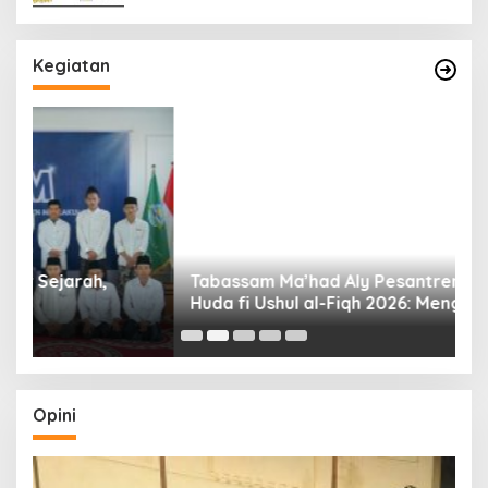
Kegiatan
Tabassam Ma’had Aly Pesantren Maslakul
Huda fi Ushul al-Fiqh 2026: Mengakar Sejarah,
H
Menjangkau Peradaban”
Opini