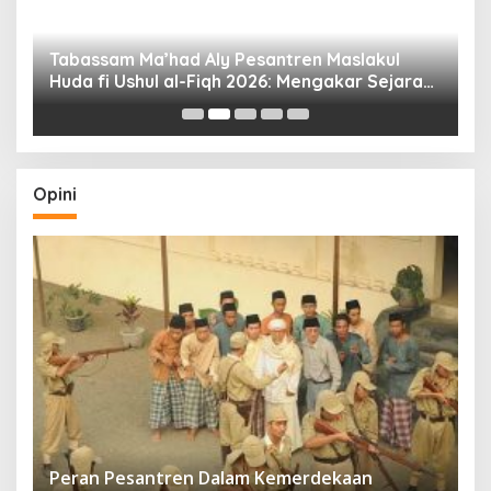
Tabassam Ma’had Aly Pesantren Maslakul
Huda fi Ushul al-Fiqh 2026: Mengakar Sejarah,
H
Menjangkau Peradaban”
Opini
Peran Pesantren Dalam Kemerdekaan