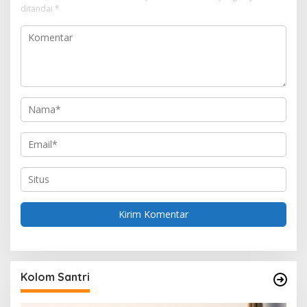
ditandai
*
p
o
s
Kolom Santri