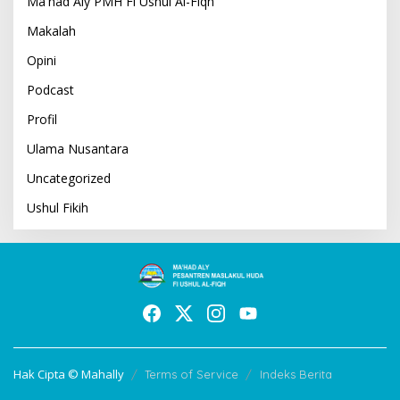
Ma'had Aly PMH Fi Ushul Al-Fiqh
Makalah
Opini
Podcast
Profil
Ulama Nusantara
Uncategorized
Ushul Fikih
Hak Cipta © Mahally
Terms of Service
Indeks Berita