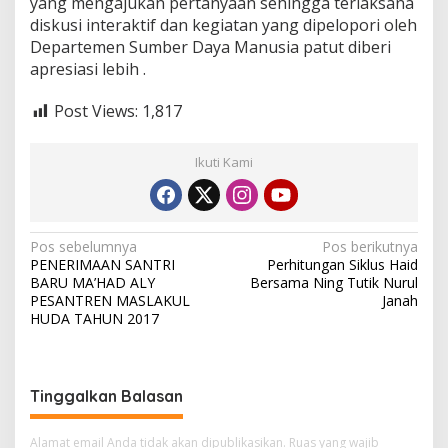
yang mengajukan pertanyaan sehingga terlaksana
diskusi interaktif dan kegiatan yang dipelopori oleh
Departemen Sumber Daya Manusia patut diberi
apresiasi lebih .
Post Views:
1,817
Ikuti Kami
N
Pos sebelumnya
Pos berikutnya
PENERIMAAN SANTRI
Perhitungan Siklus Haid
a
BARU MA’HAD ALY
Bersama Ning Tutik Nurul
v
PESANTREN MASLAKUL
Janah
HUDA TAHUN 2017
i
g
a
Tinggalkan Balasan
s
i
Alamat email Anda tidak akan dipublikasikan.
Ruas yang wajib