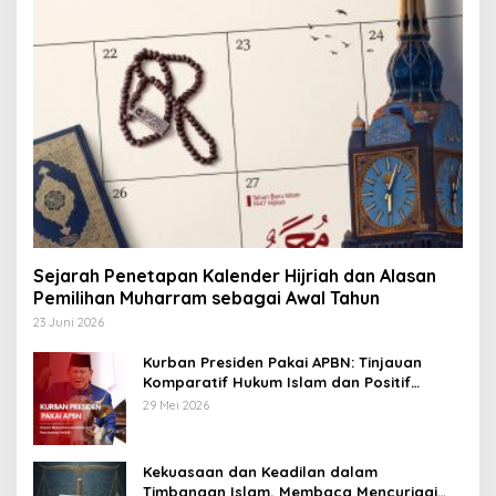
Sejarah Penetapan Kalender Hijriah dan Alasan
Pemilihan Muharram sebagai Awal Tahun
23 Juni 2026
Kurban Presiden Pakai APBN: Tinjauan
Komparatif Hukum Islam dan Positif
Negara
29 Mei 2026
Kekuasaan dan Keadilan dalam
Timbangan Islam, Membaca Mencurigai