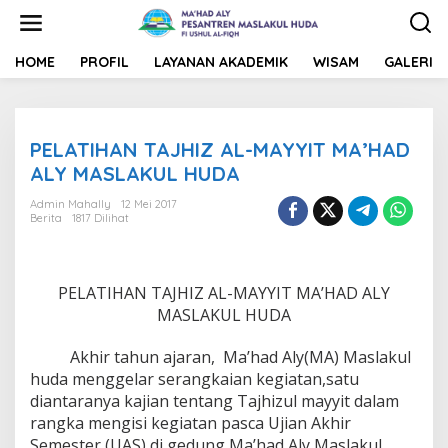
L
e
w
a
HOME
PROFIL
LAYANAN AKADEMIK
WISAM
GALERI
t
i
k
e
PELATIHAN TAJHIZ AL-MAYYIT MA’HAD
k
o
ALY MASLAKUL HUDA
n
t
Admin Mahally
12 Mei 2017
Berita
1817 Dilihat
e
n
PELATIHAN TAJHIZ AL-MAYYIT MA’HAD ALY
MASLAKUL HUDA
Akhir tahun ajaran, Ma’had Aly(MA) Maslakul
huda menggelar serangkaian kegiatan,satu
diantaranya kajian tentang Tajhizul mayyit dalam
rangka mengisi kegiatan pasca Ujian Akhir
Semester (UAS) di gedung Ma’had Aly Maslakul