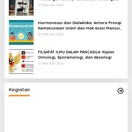
Kekuasaan Karya Fitron Nur Iksan
12 Februari 2026
Harmonisasi dan Dialektika: Antara Prinsip
Kemanusiaan Islam dan Hak Asasi Manusia
Universal
12 Februari 2026
FILSAFAT ILMU DALAM PANCASILA: Kajian
Ontologi, Epistemologi, dan Aksiologi
12 Februari 2026
Kegiatan