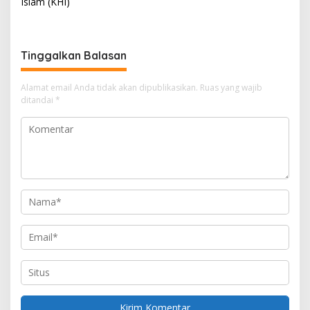
Islam (KHI)
i
g
a
Tinggalkan Balasan
s
i
Alamat email Anda tidak akan dipublikasikan.
Ruas yang wajib
ditandai
*
p
o
s