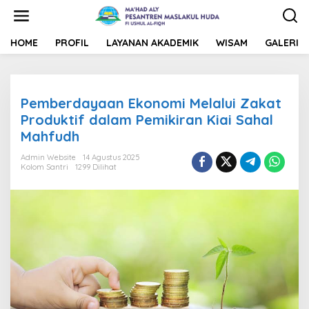
L
e
w
a
HOME
PROFIL
LAYANAN AKADEMIK
WISAM
GALERI
t
i
k
e
Pemberdayaan Ekonomi Melalui Zakat
k
o
Produktif dalam Pemikiran Kiai Sahal
n
Mahfudh
t
e
Admin Website
14 Agustus 2025
n
Kolom Santri
1299 Dilihat