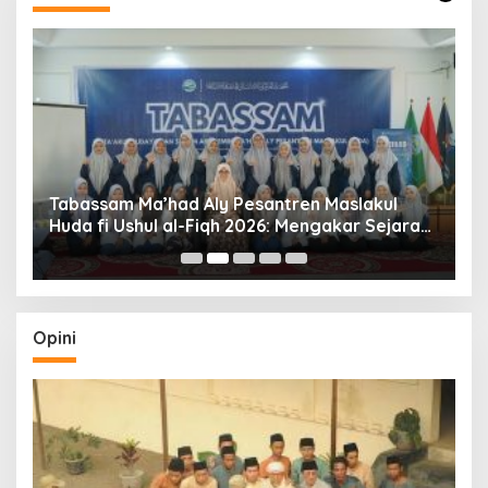
Tabassam Ma’had Aly Pesantren Maslakul
Huda fi Ushul al-Fiqh 2026: Mengakar Sejarah,
H
Menjangkau Peradaban”
Opini