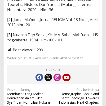
Teoretis, Historis Dan Yuridis. (Malang: Literasi
Nusantara. 2020). Hlm. 36
[2]
Jamal Ma’mur. Jurnal RELIGIA Vol. 18 No. 1, April
2015.hlm.120
[3]
Nuansa Fiqh Sosial,KH. MA. Sahal Mahfudh, LkiS
Yogyakarta, 1994. Hlm-100-101.
Post Views:
1,299
Writer: Siti Atijatul Awaliyah, Santri Aktif Semester 5.
Ikuti Kami
N
Pos sebelumnya
Pos berikutnya
Membaca Ulang Makna
Demographic Bonus and
a
Pernikahan dalam Fikih
Santri Ideology: Towards
v
Syafi’i dan Kompilasi Hukum
Indonesia’s Next Chapters