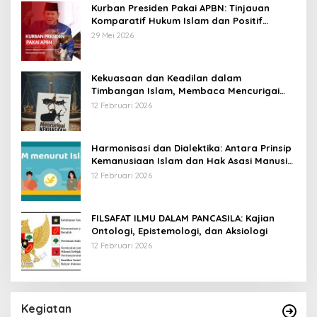
Kurban Presiden Pakai APBN: Tinjauan
Komparatif Hukum Islam dan Positif
Negara
29 Mei 2026
Kekuasaan dan Keadilan dalam
Timbangan Islam, Membaca Mencurigai
Kekuasaan Karya Fitron Nur Iksan
12 Februari 2026
Harmonisasi dan Dialektika: Antara Prinsip
Kemanusiaan Islam dan Hak Asasi Manusia
Universal
12 Februari 2026
FILSAFAT ILMU DALAM PANCASILA: Kajian
Ontologi, Epistemologi, dan Aksiologi
12 Februari 2026
Kegiatan