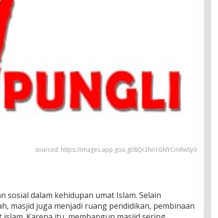
sourced: https://images.app.goo.gl/8Qr2hn1GNYCmRwSy9
an sosial dalam kehidupan umat Islam. Selain
ah, masjid juga menjadi ruang pendidikan, pembinaan
t islam. Karena itu, membangun masjid sering