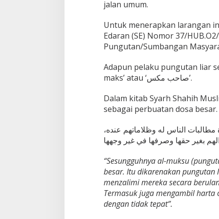
jalan umum.
Untuk menerapkan larangan ini
Edaran (SE) Nomor 37/HUB.O2/
Pungutan/Sumbangan Masyaraka
Adapun pelaku pungutan liar se
maks’ atau ‘صاحب مكس’.
Dalam kitab Syarh Shahih Mus
sebagai perbuatan dosa besar. 
 مطالبات الناس له وظلاماتهم عنده
الهم بغير حقها وصرفها في غير وجهها
“Sesungguhnya al-muksu (pungutan
besar. Itu dikarenakan punguta
menzalimi mereka secara berula
Termasuk juga mengambil harta 
dengan tidak tepat”.