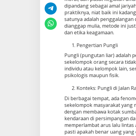
dipandang sebagai amal jariya
praktiknya, niat baik ini kadan
satunya adalah penggalangan da
dianggap mulia, metode ini jus
dan etika keagamaan.
Pengertian Pungli
Pungli (pungutan liar) adalah
sekelompok orang secara tidak 
individu atau kelompok lain, s
psikologis maupun fisik.
Konteks: Pungli di Jalan
Di berbagai tempat, ada fenom
sekelompok masyarakat yang 
dengan membawa kotak sumbang
kendaraan di persimpangan da
memperlambat arus lalu lintas 
pasti apakah benar uang yan