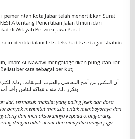
, pemerintah Kota Jabar telah menertibkan Surat
KESRA tentang Penertiban Jalan Umum dari
t di Wilayah Provinsi Jawa Barat.
ndiri identik dalam teks-teks hadits sebagai ‘shahibu
lim, Imam Al-Nawawi mengatagorikan pungutan liar
Beliau berkata sebagai berikut;
أن المكس من أقبح المعاصي والذنوب الموبقات، وذلك لكثرة،
وتكرر ذلك منه وانتهاكه للناس وأخذ أمو
 liar) termasuk maksiat yang paling jelek dan dosa
n liar banyak menuntut manusia untuk membayarnya dan
ng-ulang dan memaksakannya kepada orang-orang.
orang dengan tidak benar dan menyalurkannya juga