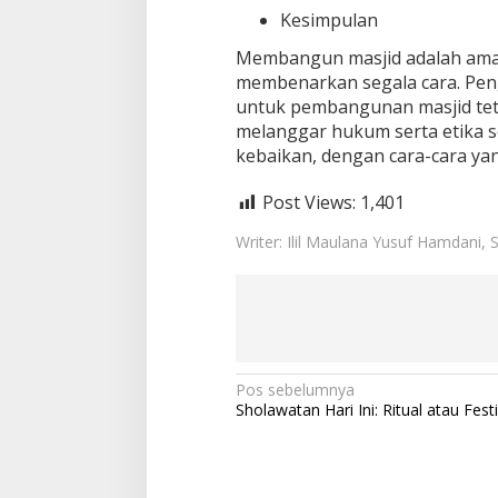
Kesimpulan
Membangun masjid adalah amal
membenarkan segala cara. Peng
untuk pembangunan masjid tet
melanggar hukum serta etika so
kebaikan, dengan cara-cara yan
Post Views:
1,401
Writer: Ilil Maulana Yusuf Hamdani, S
N
Pos sebelumnya
Sholawatan Hari Ini: Ritual atau Festi
a
v
i