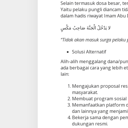
Selain termasuk dosa besar, te
Yaitu pelaku pungli diancam ti
dalam hadis riwayat Imam Abu 
لا يَدْخُلُ الْجَنَّةَ صَاحِبُ مَكْسٍ
“Tidak akan masuk surga pelaku p
Solusi Alternatif
Alih-alih menggalang dana/pung
ada berbagai cara yang lebih 
lain:
Mengajukan proposal resmi
masyarakat.
Membuat program sosial se
Memanfaatkan platform do
dan lainnya yang menjami
Bekerja sama dengan pem
dukungan resmi.