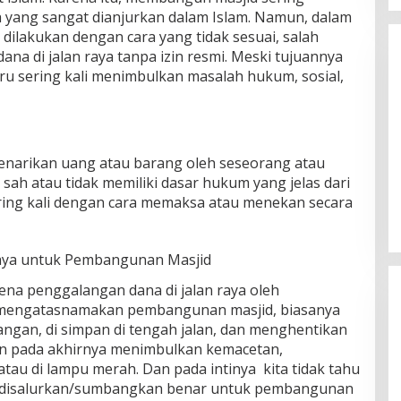
h yang sangat dianjurkan dalam Islam. Namun, dalam
g dilakukan dengan cara yang tidak sesuai, salah
na di jalan raya tanpa izin resmi. Meski tujuannya
tru sering kali menimbulkan masalah hukum, sosial,
 penarikan uang atau barang oleh seseorang atau
Tabassam Hari ke-2 “Mengakar
sah atau tidak memiliki dasar hukum yang jelas dari
Sejarah, Menjangkau Peradaban”
ering kali dengan cara memaksa atau menekan secara
 Raya untuk Pembangunan Masjid
ena penggalangan dana di jalan raya oleh
mengatasnamakan pembangunan masjid, biasanya
an, di simpan di tengah jalan, dan menghentikan
n pada akhirnya menimbulkan kemacetan,
atau di lampu merah. Dan pada intinya kita tidak tahu
g disalurkan/sumbangkan benar untuk pembangunan