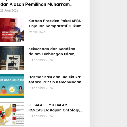
dan Alasan Pemilihan Muharram
sebagai Awal Tahun
23 Juni 2026
Kurban Presiden Pakai APBN:
Tinjauan Komparatif Hukum
Islam dan Positif Negara
29 Mei 2026
Kekuasaan dan Keadilan
dalam Timbangan Islam,
Membaca Mencurigai
12 Februari 2026
Kekuasaan Karya Fitron Nur
Iksan
Harmonisasi dan Dialektika:
Antara Prinsip Kemanusiaan
Islam dan Hak Asasi Manusia
12 Februari 2026
Universal
FILSAFAT ILMU DALAM
PANCASILA: Kajian Ontologi,
Epistemologi, dan Aksiologi
12 Februari 2026