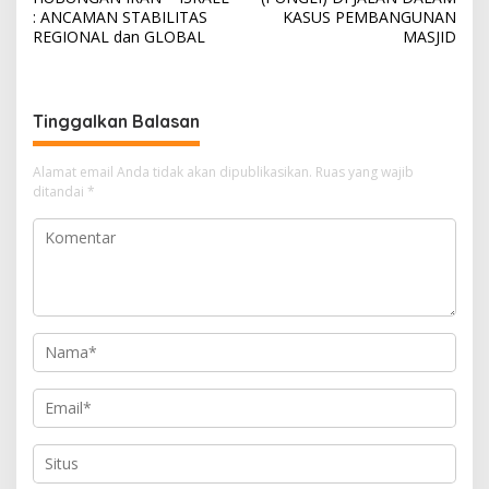
v
: ANCAMAN STABILITAS
KASUS PEMBANGUNAN
REGIONAL dan GLOBAL
MASJID
i
g
a
Tinggalkan Balasan
s
i
Alamat email Anda tidak akan dipublikasikan.
Ruas yang wajib
ditandai
*
p
o
s