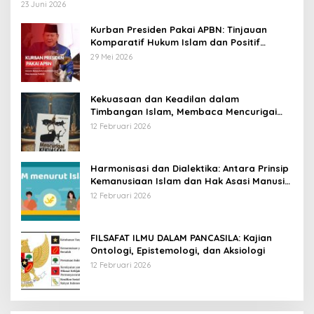
23 Juni 2026
Kurban Presiden Pakai APBN: Tinjauan
Komparatif Hukum Islam dan Positif
Negara
29 Mei 2026
Kekuasaan dan Keadilan dalam
Timbangan Islam, Membaca Mencurigai
Kekuasaan Karya Fitron Nur Iksan
12 Februari 2026
Harmonisasi dan Dialektika: Antara Prinsip
Kemanusiaan Islam dan Hak Asasi Manusia
Universal
12 Februari 2026
FILSAFAT ILMU DALAM PANCASILA: Kajian
Ontologi, Epistemologi, dan Aksiologi
12 Februari 2026