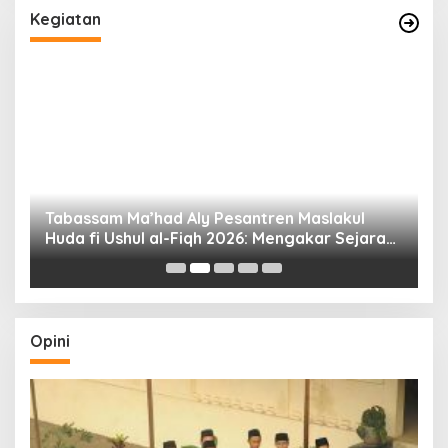
Kegiatan
Tabassam Ma’had Aly Pesantren Maslakul
Huda fi Ushul al-Fiqh 2026: Mengakar Sejarah,
H
Menjangkau Peradaban”
Opini