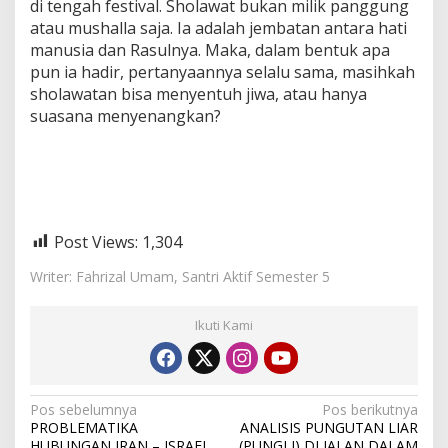
di tengah festival. Sholawat bukan milik panggung
atau mushalla saja. Ia adalah jembatan antara hati
manusia dan Rasulnya. Maka, dalam bentuk apa
pun ia hadir, pertanyaannya selalu sama, masihkah
sholawatan bisa menyentuh jiwa, atau hanya
suasana menyenangkan?
Post Views:
1,304
Writer: Fahrizal Umam, Santri Aktif Semester 5
Ikuti Kami
N
Pos sebelumnya
Pos berikutnya
PROBLEMATIKA
ANALISIS PUNGUTAN LIAR
a
HUBUNGAN IRAN – ISRAEL
(PUNGLI) DI JALAN DALAM