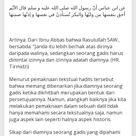
عن ابن عباس أنّ رسول الله صلى الله عليه و سلم قال الأيّم
أحق بنفسها من وليّها والبكر تُستأذنُ في نفسها و إذنُها صمتها
Artinya: Dari Ibnu Abbas bahwa Rasulullah SAW.,
bersabda: “Janda itu lebih berhak atas dirinya
daripada walinya, sedangkan seorang gadis harus
dimintai izinnya dan izinnya adalah diamnya. (HR.
Tirmidzi)
Menurut pemaknaan tekstual hadits tersebut
bahwa memang dibenarkan jika diamnya seorang
gadis ketika dikhitbah merupakan bentuk dari
persetujuannya. Namun, alangkah baiknya jika kita
melakukan pemaknaan dalam sebuah dalil tidak
hanya memahami secara tekstualnya saja, namun
juga aspek lain seperti halnya aspek historis.
Sikap dari diamnya seorang gadis yang dipahami