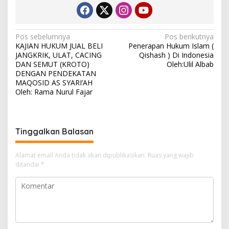
N
Pos sebelumnya
Pos berikutnya
KAJIAN HUKUM JUAL BELI
Penerapan Hukum Islam (
a
JANGKRIK, ULAT, CACING
Qishash ) Di Indonesia
v
DAN SEMUT (KROTO)
Oleh:Ulil Albab
DENGAN PENDEKATAN
i
MAQOSID AS SYARI’AH
Oleh: Rama Nurul Fajar
g
a
s
Tinggalkan Balasan
i
p
Alamat email Anda tidak akan dipublikasikan.
Ruas yang wajib
o
ditandai
*
s