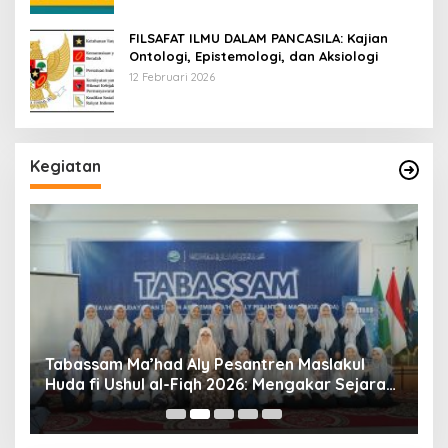
FILSAFAT ILMU DALAM PANCASILA: Kajian
Ontologi, Epistemologi, dan Aksiologi
12 Februari 2026
Kegiatan
Tabassam Ma’had Aly Pesantren Maslakul
Huda fi Ushul al-Fiqh 2026: Mengakar Sejarah,
H
Menjangkau Peradaban”