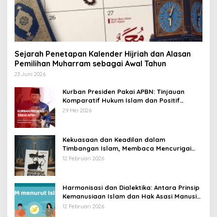
Sejarah Penetapan Kalender Hijriah dan Alasan
Pemilihan Muharram sebagai Awal Tahun
23 Juni 2026
Kurban Presiden Pakai APBN: Tinjauan
Komparatif Hukum Islam dan Positif
Negara
29 Mei 2026
Kekuasaan dan Keadilan dalam
Timbangan Islam, Membaca Mencurigai
Kekuasaan Karya Fitron Nur Iksan
12 Februari 2026
Harmonisasi dan Dialektika: Antara Prinsip
Kemanusiaan Islam dan Hak Asasi Manusia
Universal
12 Februari 2026