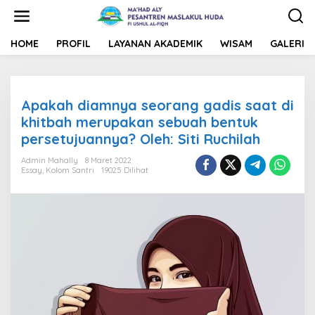
L
e
w
a
HOME
PROFIL
LAYANAN AKADEMIK
WISAM
GALERI
t
i
k
e
Apakah diamnya seorang gadis saat di
k
o
khitbah merupakan sebuah bentuk
n
persetujuannya? Oleh: Siti Ruchilah
t
e
Admin Mahally
8 Maret 2022
n
Essay
,
Kolom Santri
19025 Dilihat