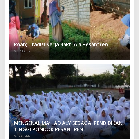
Roan; Tradisi Kerja Bakti Ala Pesantren
9787 Dilihat
MENGENAL MA’HAD ALY SEBAGAI PENDIDIKAN
TINGGI PONDOK PESANTREN
9750 Dilihat