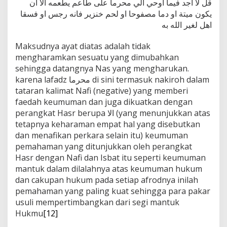
قل لا اجد فيما اوحي الي محرما على طاعم يطعمه الا ان
يكون ميتة او دما مصفوحا او لحم خنزير فانه رجس او فسقا
اهل لغير الله به
Maksudnya ayat diatas adalah tidak
mengharamkan sesuatu yang dimubahkan
sehingga datangnya Nas yang mengharukan.
karena lafadz محرما di sini termasuk nakiroh dalam
tataran kalimat Nafi (negative) yang memberi
faedah keumuman dan juga dikuatkan dengan
perangkat Hasr berupa الا (yang menunjukkan atas
tetapnya keharaman empat hal yang disebutkan
dan menafikan perkara selain itu) keumuman
pemahaman yang ditunjukkan oleh perangkat
Hasr dengan Nafi dan Isbat itu seperti keumuman
mantuk dalam dilalahnya atas keumuman hukum
dan cakupan hukum pada setiap afrodnya inilah
pemahaman yang paling kuat sehingga para pakar
usuli mempertimbangkan dari segi mantuk
Hukmu
[12]