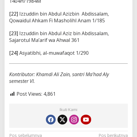
1404H/1984M
[22]
Izzuddin bin Abdul Azizbin Abdissalam,
Qowaidul Ahkam Fi Masholihl Anam 1/185
[23]
Izzuddin bin Abdul Aziz bin Abdissalam,
Sajarotul Ma’arif wa Ahwal 361
[24]
Asyatibhi, al-muwafaqot 1/290
Kontributor: Khamdi Ali Zain, santri Ma’had Aly
semester VI.
Post Views:
4,861
Ikuti Kami
N
Pos sebelumnya
Pos berikutnya