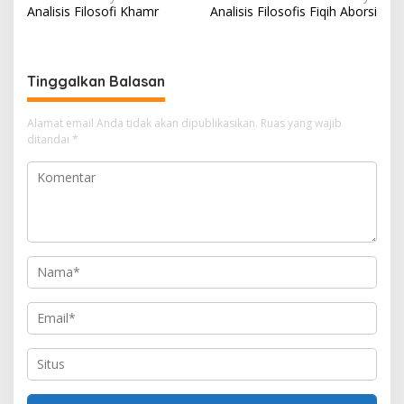
Analisis Filosofi Khamr
Analisis Filosofis Fiqih Aborsi
a
v
i
Tinggalkan Balasan
g
a
Alamat email Anda tidak akan dipublikasikan.
Ruas yang wajib
ditandai
*
s
i
p
o
s