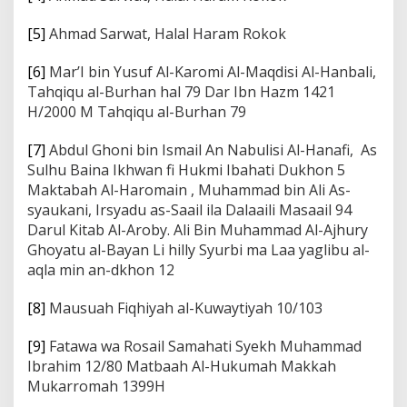
[5]
Ahmad Sarwat, Halal Haram Rokok
[6]
Mar’I bin Yusuf Al-Karomi Al-Maqdisi Al-Hanbali,
Tahqiqu al-Burhan hal 79 Dar Ibn Hazm 1421
H/2000 M Tahqiqu al-Burhan 79
[7]
Abdul Ghoni bin Ismail An Nabulisi Al-Hanafi, As
Sulhu Baina Ikhwan fi Hukmi Ibahati Dukhon 5
Maktabah Al-Haromain , Muhammad bin Ali As-
syaukani, Irsyadu as-Saail ila Dalaaili Masaail 94
Darul Kitab Al-Aroby. Ali Bin Muhammad Al-Ajhury
Ghoyatu al-Bayan Li hilly Syurbi ma Laa yaglibu al-
aqla min an-dkhon 12
[8]
Mausuah Fiqhiyah al-Kuwaytiyah 10/103
[9]
Fatawa wa Rosail Samahati Syekh Muhammad
Ibrahim 12/80 Matbaah Al-Hukumah Makkah
Mukarromah 1399H