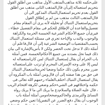
ﻋﻠﻰﺣﻜﻤﻪ ﺛﻼﺛﺔ ﻣﺬﺍﻫﺐﺍﻟﻤﺬﻫﺐ ﺍﻷﻭﻝ ﻣﺬﺍﻫﺐ ﻣﻦ ﺃﻃﻠﻖ ﺍﻟﻘﻮﻝ
ﺑﺘﺤﺮﻳﻢ ﺍﺳﺘﻌﻤﺎﻟﻪ ﺇﻟﻰﺃﻥ ﻗﺎﻝﺍﻟﻤﺬﻫﺐ ﺍﻟﺜﺎﻧﻰ ﻣﺬﻫﺐ ﻣﻦ ﺃﻃﻠﻖ
ﺍﻟﻘﻮﻝ ﺑﻌﺪﻡ ﺗﺤﺮﻳﻢ ﺍﺳﺘﻌﻤﺎﻝﺍﻟﺘﻨﺒﺎﻙ ﺍﻟﻤﺬﻛﻮﺭ ﺍﻟﻰ ﺃﻥ
ﻗﺎﻝﺍﻟﻤﺬﻫﺐ ﺍﻟﺜﺎﻟﺚ ﻣﺬﻫﺐ ﻣﻦ ﻟﻢ ﻳﺮ ﺇﻃﻼﻕ ﺍﻟﻘﻮﻝ
ﺑﺘﺤﺮﻳﻢﺍﺳﺘﻌﻤﺎﻝ ﺍﻟﺘﻨﺒﺎﻙ ﺃﻭ ﺗﺤﻠﻴﻠﻪ ﻷﻧﻪ ﻳﺮﻯ ﺃﻥ ﺍﻟﻤﻘﺎﻡ ﻣﻘﺎﻡ
ﺗﻔﺼﻴﻞﻭﺍﻟﻘﺎﻋﺪﺓ ﺃﻥ ﺍﻹﻃﻼﻕ ﻟﻠﺤﻜﻢ ﻓﻰ ﻣﻘﺎﻡ ﺍﻟﺘﻔﺼﻴﻞ ﺧﻄﺎﺀ ،
ﻓﻴﺮﻯﺃﻥ ﺟﻤﻴﻊ ﺍﻷﺣﻜﺎﻡ ﺍﻟﺸﺮﻋﻴﺔ ﺍﻟﺨﻤﺴﺔ ﺍﻟﺤﺮﻣﺔ ﻭﺍﻟﻜﺮﺍﻫﺔ
ﻭﺍﻟﻮﺟﻮﺏ ﻭﺍﻟﻨﺪﺏ ﻭﺍﻹﺑﺎﺣﺔ ﺗﺠﺮﻱ ﻓﻰ ﻣﺴﺌﻠﺔ ﺍﺳﺘﻌﻤﺎﻝ ﺍﻟﺘﻨﺒﺎﻙ
ﺑﺤﺴﺐﺍﻟﻤﻘﺘﻀﻴﺎﺕ ﺍﻟﻮﺿﻌﻴﺔ ﺍﻟﺸﺮﻋﻴﺔ ﺇﻟﻰ ﺃﻥ ﻗﺎﻝﻓﺎﻋﻠﻢ ﺃﻥ
ﺃﻣﺜﻠﺔ ﺫﻟﻚ ﻻ ﺗﺪﺧﻞ ﺗﺤﺖ ﺍﻟﺤﺼﺮ ﻭﻟﻜﻦ ﻻ ﺑﺄﺱﺑﺎﻹﺷﺎﺭﺓ ﺍﻟﻰ ﺑﻴﺎﻥ
ﺫﻟﻚ ﻓﻴﻤﺎ ﻧﺤﻞ ﺑﺼﺪﺩﻩ ﻣﻦ ﺟﻤﻴﻊ ﺍﻷﺣﻜﺎﻡﺍﻟﺨﻤﺴﺔ. ﻓﻤﻦ ﺃﻣﺜﻠﺔ
ﺑﺎﺏ ﺍﻟﺤﺮﺍﻡ ﺃﻥ ﻳﻘﺎﻝ ﺇﺳﺘﻌﻤﺎﻝ ﺍﻟﺘﻨﺒﺎﻙ ﻟﻤﻦ ﻛﺎﻥﺍﺳﺘﻌﻤﺎﻟﻪ ﻟﻪ
ﻟﻴﺲ ﺇﻻ ﻋﻠﻰ ﻭﺟﻪ ﺍﻹﺳﺮﺍﻑ ﺍﻟﻤﺤﺮﻡ ﺃﻭ ﺗﺮﺗﺐ ﻋﻠﻰﺍﺳﺘﻌﻤﺎﻟﻪ
ﺿﺮﺭ ﻣﺤﺮﻡ ﻳﻜﻮﻥ ﺫﻟﻚ ﺣﻜﻤﺎ ﻭﺿﻌﻴﺎ ﻟﺤﺮﻣﺔﺍﺳﺘﻌﻤﺎﻝ ﺍﻟﺘﻨﺒﺎﻙ
ﻓﻰ ﺣﻖ ﻣﻦ ﻫﺬﺍ ﺻﻔﺘﻪ ﺇﻟﻰ ﺃﻥ ﻗﺎﻝﻭﻣﻦ ﺃﻣﺜﻠﺔ ﺑﺎﺏ ﺍﻟﻤﻜﺮﻭﻩ ﺃﻥ
ﻳﻘﺎﻝ ﺍﺳﺘﻌﻤﺎﻝ ﺍﻟﺘﻨﺒﺎﻙ ﺍﺧﺘﻠﻒﺍﻟﻌﻠﻤﺎﺀ ﺭﺣﻤﻬﻢ ﺍﻟﻠﻪ ﺗﻌﺎﻟﻰ ﻓﻰ
ﺣﻜﻤﻪ ﻭﺍﺧﺘﻼﻓﻬﻢ ﻓﻰ ﺍﻟﺸﻲﺀﺣﻜﻢ ﻭﺿﻌﻲ ﻟﻜﺮﻫﺔ ﺍﻗﺘﺤﺎﻡ ﺍﻟﺮﻳﺐ
، ﻗﺎﻝ ﻋﻠﻴﻪ ﺍﻟﺼﻼﺓ ﻭﺍﻟﺴﻼﻡﺩﻉ ﻣﺎ ﻳﺮﺑﻚ ﺍﻟﻰ ﻣﺎ ﻻ ﻳﺮﺑﻚ ﺭﻭﺍﻩ
ﺍﻟﻨﺴﺎﺉ ﻭﺍﻟﺘﺮﻣﺬﻯ ﻭﺍﻟﺤﺎﻛﻢﻭﺻﺤﺤﺎﻩﻭﻣﻦ ﺃﻣﺜﻠﺔ ﺃﻣﺜﻠﺔ ﺑﺎﺏ
ﺍﻟﻮﺟﻮﺏ ﺃﻥ ﻳﻘﺎﻝ ﺩﻓﻊ ﺍﻟﻀﺮﺭ ﻋﻦ ﺍﻟﻨﻔﺲﺇﺫﺍ ﺗﻌﻴﻦ ﺣﻜﻢ ﻭﺿﻌﻲ