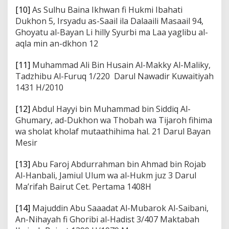
[10]
As Sulhu Baina Ikhwan fi Hukmi Ibahati
Dukhon 5, Irsyadu as-Saail ila Dalaaili Masaail 94,
Ghoyatu al-Bayan Li hilly Syurbi ma Laa yaglibu al-
aqla min an-dkhon 12
[11]
Muhammad Ali Bin Husain Al-Makky Al-Maliky,
Tadzhibu Al-Furuq 1/220 Darul Nawadir Kuwaitiyah
1431 H/2010
[12]
Abdul Hayyi bin Muhammad bin Siddiq Al-
Ghumary, ad-Dukhon wa Thobah wa Tijaroh fihima
wa sholat kholaf mutaathihima hal. 21 Darul Bayan
Mesir
[13]
Abu Faroj Abdurrahman bin Ahmad bin Rojab
Al-Hanbali, Jamiul Ulum wa al-Hukm juz 3 Darul
Ma’rifah Bairut Cet. Pertama 1408H
[14]
Majuddin Abu Saaadat Al-Mubarok Al-Saibani,
An-Nihayah fi Ghoribi al-Hadist 3/407 Maktabah