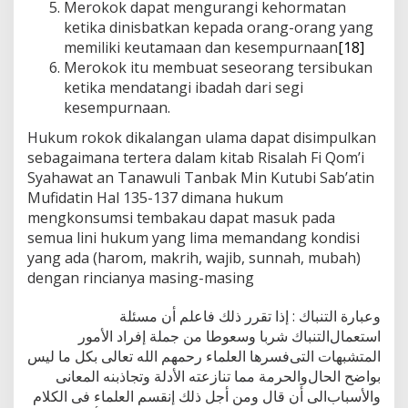
Merokok dapat mengurangi kehormatan
ketika dinisbatkan kepada orang-orang yang
memiliki keutamaan dan kesempurnaan
[18]
Merokok itu membuat seseorang tersibukan
ketika mendatangi ibadah dari segi
kesempurnaan.
Hukum rokok dikalangan ulama dapat disimpulkan
sebagaimana tertera dalam kitab Risalah Fi Qom’i
Syahawat an Tanawuli Tanbak Min Kutubi Sab’atin
Mufidatin Hal 135-137 dimana hukum
mengkonsumsi tembakau dapat masuk pada
semua lini hukum yang lima memandang kondisi
yang ada (harom, makrih, wajib, sunnah, mubah)
dengan rincianya masing-masing
ﻭﻋﺒﺎﺭﺓ ﺍﻟﺘﻨﺒﺎﻙ : ﺇﺫﺍ ﺗﻘﺮﺭ ﺫﻟﻚ ﻓﺎﻋﻠﻢ ﺃﻥ ﻣﺴﺌﻠﺔ
ﺍﺳﺘﻌﻤﺎﻝﺍﻟﺘﻨﺒﺎﻙ ﺷﺮﺑﺎ ﻭﺳﻌﻮﻃﺎ ﻣﻦ ﺟﻤﻠﺔ ﺇﻓﺮﺍﺩ ﺍﻷﻣﻮﺭ
ﺍﻟﻤﺘﺸﺒﻬﺎﺕ ﺍﻟﺘﻰﻓﺴﺮﻫﺎ ﺍﻟﻌﻠﻤﺎﺀ ﺭﺣﻤﻬﻢ ﺍﻟﻠﻪ ﺗﻌﺎﻟﻰ ﺑﻜﻞ ﻣﺎ ﻟﻴﺲ
ﺑﻮﺍﺿﺢ ﺍﻟﺤﺎﻝﻭﺍﻟﺤﺮﻣﺔ ﻣﻤﺎ ﺗﻨﺎﺯﻋﺘﻪ ﺍﻷﺩﻟﺔ ﻭﺗﺠﺎﺫﺑﻨﻪ ﺍﻟﻤﻌﺎﻧﻰ
ﻭﺍﻷﺳﺒﺎﺏﺍﻟﻰ ﺃﻥ ﻗﺎﻝ ﻭﻣﻦ ﺃﺟﻞ ﺫﻟﻚ ﺇﻧﻘﺴﻢ ﺍﻟﻌﻠﻤﺎﺀ ﻓﻰ ﺍﻟﻜﻼﻡ