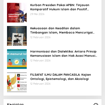
Kurban Presiden Pakai APBN: Tinjauan
Komparatif Hukum Islam dan Positif
Negara
29 Mei 2026
Kekuasaan dan Keadilan dalam
Timbangan Islam, Membaca Mencurigai
Kekuasaan Karya Fitron Nur Iksan
12 Februari 2026
Harmonisasi dan Dialektika: Antara Prinsip
Kemanusiaan Islam dan Hak Asasi Manusia
Universal
12 Februari 2026
FILSAFAT ILMU DALAM PANCASILA: Kajian
Ontologi, Epistemologi, dan Aksiologi
12 Februari 2026
Kegiatan