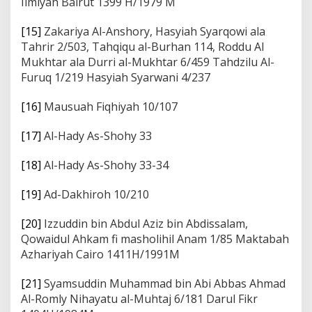
Ilmiyah Bairut 1399 H/1979 M
[15]
Zakariya Al-Anshory, Hasyiah Syarqowi ala
Tahrir 2/503, Tahqiqu al-Burhan 114, Roddu Al
Mukhtar ala Durri al-Mukhtar 6/459 Tahdzilu Al-
Furuq 1/219 Hasyiah Syarwani 4/237
[16]
Mausuah Fiqhiyah 10/107
[17]
Al-Hady As-Shohy 33
[18]
Al-Hady As-Shohy 33-34
[19]
Ad-Dakhiroh 10/210
[20]
Izzuddin bin Abdul Aziz bin Abdissalam,
Qowaidul Ahkam fi masholihil Anam 1/85 Maktabah
Azhariyah Cairo 1411H/1991M
[21]
Syamsuddin Muhammad bin Abi Abbas Ahmad
Al-Romly Nihayatu al-Muhtaj 6/181 Darul Fikr