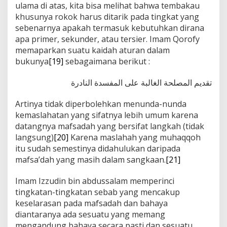
ulama di atas, kita bisa melihat bahwa tembakau
khusunya rokok harus ditarik pada tingkat yang
sebenarnya apakah termasuk kebutuhkan dirana
apa primer, sekunder, atau tersier. Imam Qorofy
memaparkan suatu kaidah aturan dalam
bukunya
[19]
sebagaimana berikut :
تقديم المصلحة الغالبة على المفسدة النادرة
Artinya tidak diperbolehkan menunda-nunda
kemaslahatan yang sifatnya lebih umum karena
datangnya mafsadah yang bersifat langkah (tidak
langsung)
[20]
Karena maslahah yang muhaqqoh
itu sudah semestinya didahulukan daripada
mafsa’dah yang masih dalam sangkaan.
[21]
Imam Izzudin bin abdussalam memperinci
tingkatan-tingkatan sebab yang mencakup
keselarasan pada mafsadah dan bahaya
diantaranya ada sesuatu yang memang
mengandung bahaya secara pasti dan sesuatu