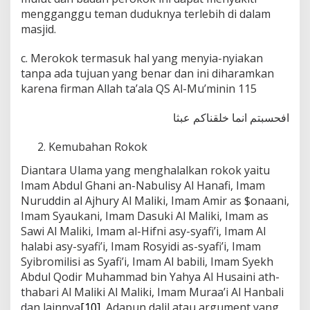
mengganggu teman duduknya terlebih di dalam
masjid.
c. Merokok termasuk hal yang menyia-nyiakan
tanpa ada tujuan yang benar dan ini diharamkan
karena firman Allah ta’ala QS Al-Mu’minin 115
افحسبتم انما خلقناكم عبثا
Kemubahan Rokok
Diantara Ulama yang menghalalkan rokok yaitu
Imam Abdul Ghani an-Nabulisy Al Hanafi, Imam
Nuruddin al Ajhury Al Maliki, Imam Amir as $onaani,
Imam Syaukani, Imam Dasuki Al Maliki, Imam as
Sawi Al Maliki, Imam al-Hifni asy-syafi’i, Imam Al
halabi asy-syafi’i, Imam Rosyidi as-syafi’i, Imam
Syibromilisi as Syafi’i, Imam Al babili, Imam Syekh
Abdul Qodir Muhammad bin Yahya Al Husaini ath-
thabari Al Maliki Al Maliki, Imam Muraa’i Al Hanbali
dan lainnya
[10]
, Adapun dalil atau argument yang