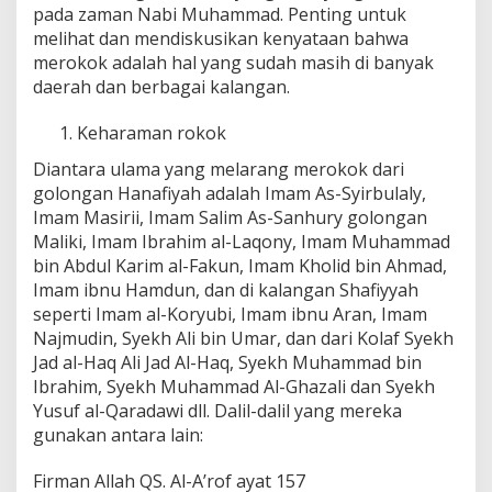
pada zaman Nabi Muhammad. Penting untuk
melihat dan mendiskusikan kenyataan bahwa
merokok adalah hal yang sudah masih di banyak
daerah dan berbagai kalangan.
Keharaman rokok
Diantara ulama yang melarang merokok dari
golongan Hanafiyah adalah Imam As-Syirbulaly,
Imam Masirii, Imam Salim As-Sanhury golongan
Maliki, Imam Ibrahim al-Laqony, Imam Muhammad
bin Abdul Karim al-Fakun, Imam Kholid bin Ahmad,
Imam ibnu Hamdun, dan di kalangan Shafiyyah
seperti Imam al-Koryubi, Imam ibnu Aran, Imam
Najmudin, Syekh Ali bin Umar, dan dari Kolaf Syekh
Jad al-Haq Ali Jad Al-Haq, Syekh Muhammad bin
Ibrahim, Syekh Muhammad Al-Ghazali dan Syekh
Yusuf al-Qaradawi dll. Dalil-dalil yang mereka
gunakan antara lain:
Firman Allah QS. Al-A’rof ayat 157