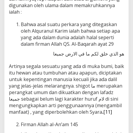
digunakan oleh ulama dalam memakruhkannya
ialah :
Bahwa asal suatu perkara yang ditegaskan
oleh Alquranul Karim ialah bahwa setiap apa
yang ada dalam dunia adalah halal seperti
dalam firman Allah QS. Al-Baqarah ayat 29
هو الذي خلق لكم ما في الارض جميعا
Artinya segala sesuatu yang ada di muka bumi, baik
itu hewan atau tumbuhan atau apapun, diciptakan
untuk kepentingan manusia kecuali jika ada dalil
yang jelas-jelas melarangnya. shigot ما merupakan
perangkat umum dan dikuatkan dengan lafadz
جميعا sebagai belum lagi karakter huruf لام di sini
mengungkapkan arti penggunaannya (mengambil
manfaat) , yang diperbolehkan oleh Syara
.
[11]
Firman Allah al-An’am 145