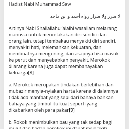
Hadist Nabi Muhammad Saw
لا ضرر ولا ضرار رواه أحمد و ابن ماجه
Artinya Nabi Shallallahu ‘alaihi wasallam melarang
manusia untuk mencelakakan diri sendiri dan
orang lain, tetapi tembakau menyakiti diri sendiri,
menyakiti hati, melemahkan kekuatan, dan
membuatnya menguning, dan asapnya bisa masuk
ke perut dan menyebabkan penyakit. Merokok
dilarang karena juga dapat membahayakan
keluarga
[8]
a. Merokok merupakan tindakan berlebihan dan
mubazir menyia-nyiakan harta karena di dalamnya
tidak ada manfaat yang sepi dari bahaya bahkan
bahaya yang timbul itu kuat seperti yang
dikabarkan oleh para pakar
[9]
b. Rokok menimbulkan bau yang tak sedap bagi
mulut dan badan perokok ini dapat menyakiti