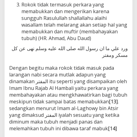
Rokok tidak termasuk perkara yang
memabukkan dan mengerikan karena
sungguh Rasulullah shallallahu alaihi
wasallam telah melarang akan setiap hal yang
memabukkan dan muftir (membahayakan
tubuh) (HR. Ahmad, Abu Daud)
ورد علي ما ان رسول الله صلى الله عليه وسلم نهى عن كل
مسكر ومفتر
Dengan begitu maka rokok tidak masuk pada
larangan nabi secara mutlak adapun yang
dinamakan المفتر itu seperti yang disampaikan oleh
Imam Ibnu Rajab Al Hambali yaitu perkara yang
membahayakan atau mengkhawatirkan bagi tubuh
meskipun tidak sampai batas memabukkan
[13]
.
sedangkan menurut Imam al-Laghowy bin Atsir
yang dimaksud المفتر iyalah sesuatu yang ketika
diminum maka tubuh menjadi panas dan
melemahkan tubuh ini dibawa taraf mabuk
[14]