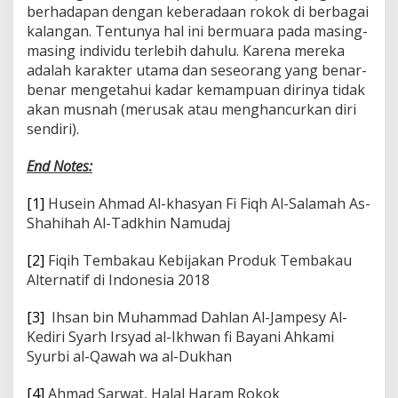
berhadapan dengan keberadaan rokok di berbagai
kalangan. Tentunya hal ini bermuara pada masing-
masing individu terlebih dahulu. Karena mereka
adalah karakter utama dan seseorang yang benar-
benar mengetahui kadar kemampuan dirinya tidak
akan musnah (merusak atau menghancurkan diri
sendiri).
End Notes:
[1]
Husein Ahmad Al-khasyan Fi Fiqh Al-Salamah As-
Shahihah Al-Tadkhin Namudaj
[2]
Fiqih Tembakau Kebijakan Produk Tembakau
Alternatif di Indonesia 2018
[3]
Ihsan bin Muhammad Dahlan Al-Jampesy Al-
Kediri Syarh Irsyad al-Ikhwan fi Bayani Ahkami
Syurbi al-Qawah wa al-Dukhan
[4]
Ahmad Sarwat, Halal Haram Rokok