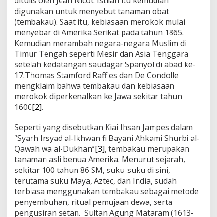
ditulis oleh Jean Nicot. Istilah itu kemudian
digunakan untuk menyebut tanaman obat
(tembakau). Saat itu, kebiasaan merokok mulai
menyebar di Amerika Serikat pada tahun 1865.
Kemudian merambah negara-negara Muslim di
Timur Tengah seperti Mesir dan Asia Tenggara
setelah kedatangan saudagar Spanyol di abad ke-
17.Thomas Stamford Raffles dan De Condolle
mengklaim bahwa tembakau dan kebiasaan
merokok diperkenalkan ke Jawa sekitar tahun
1600
[2]
.
Seperti yang disebutkan Kiai Ihsan Jampes dalam
“Syarh Irsyad al-Ikhwan fi Bayani Ahkami Shurbi al-
Qawah wa al-Dukhan”
[3]
, tembakau merupakan
tanaman asli benua Amerika. Menurut sejarah,
sekitar 100 tahun 86 SM, suku-suku di sini,
terutama suku Maya, Aztec, dan India, sudah
terbiasa menggunakan tembakau sebagai metode
penyembuhan, ritual pemujaan dewa, serta
pengusiran setan. Sultan Agung Mataram (1613-