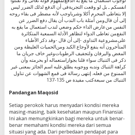
ﻟﻮﺟﻮﺏ ﺍﺳﺘﻌﻤﺎﻝ ﻣﺎ ﻳﻘﻊ ﺑﻪ ﺍﻟﺪﻓﻊﻟﻤﻔﻬﻮﻡ ﻗﻮﻟﻪ ﺗﻌﺎﻟﻰ ﻭﻻ ﺗﻘﺘﻠﻮﺍ
ﺍﻧﻔﺴﻜﻢ ـ ﺑﻞ ﻟﻮ ﻭﻗﻌﺖ ﺍﻟﺘﺠﺮﻳﺔﻓﻰ ﺃﻥ ﺍﻟﺪﻓﻊ ﻟﺬﻟﻚ ﺍﻟﻀﺮﺭ ﻟﻴﺲ
ﺇﻻ ﺑﺘﻌﺎﻃﻰ ﺍﻟﻤﺤﺮﻡ ﺃﻛﻼ ﻭﺷﺮﺑﺎﻭﺟﺐ ﻷﻧﻪ ﻣﻀﻄﺮ ﻓﻰ ﺑﻘﺎﺀ ﺭﻭﺣﻪ
ﺇﻟﻰ ﺃﻥ ﻗﺎﻝﻭﻣﻦ ﺃﻣﺜﻠﺔ ﺑﺎﺏ ﺍﻟﻨﺪﺏ ﺃﻥ ﻳﻘﺎﻝ ﺩﻓﻊ ﺍﻟﻀﺮﺭ ﻋﻦ
ﺍﻟﻨﻔﺲ ﻣﻦﻋﺎﺭﺽ ﺍﻟﺪﺍﺀ ﺣﻜﻢ ﻭﺿﻌﻲ ﻟﻨﺪﺏ ﺍﺳﺘﻌﻤﺎﻝ ﻣﺎ ﻳﻘﻊ ﺑﻪ
ﺍﻟﻨﻔﻊﻣﻦ ﺗﻌﺎﻃﻰ ﺍﻟﺪﻭﺍﺀ ﻟﺘﻈﺎﻫﺮ ﺍﻷﺩﻟﺔ ﺍﻟﺴﻤﻌﻴﺔ ﺍﻟﻤﺘﻜﺎﺛﺮﺓ
ﻋﻠﻰﻣﺸﺮﻭﻋﻴﺔ ﺍﻟﺘﺪﺍﻭﻯ -ﺇﻟﻰ ﺃﻥ ﻗﺎﻝ -ﻭﻗﺪ ﺫﻛﺮ ﺍﻷﻃﺒﺎﺀ
ﺍﻟﻤﺘﺄﺧﺮﻭﻥ ﺃﻧﻪ ﻳﻨﻔﻊ ﻷﻭﺟﺎﻉ ﺍﻟﻜﺒﺪ ﻭﻣﻦﺍﻟﺤﻤﻴﺎﺕ ﺍﻟﻐﻠﻴﻈﺔ ﻭﻣﻦ
ﺍﻟﻤﻐﺾ ﻭﺍﻟﻴﺮﻓﺎﻥ ﻭﻟﺘﺠﻔﻴﻒ ﺍﻟﺮﻃﻮﺑﺎﺕﻭﻏﻴﺮ ﺧﺎﻑ ﺟﺮﻳﺎﻥ ﻣﺎ
ﺫﻛﺮ ﻓﻰ ﺍﻟﺘﻨﺒﺎﻙ ﺳﻮﺍﺀ ﻗﻠﻨﺎ ﺑﺠﻮﺍﺯﺍﺳﺘﻌﻤﺎﻟﻪ ﺃﻭ ﺑﺤﺮﻣﺘﻪ ﻭﺃﻥ
ﻛﺮﺍﻫﺔ ﺍﻟﺘﻨﺒﺎﻙ ﻭﻧﺪﺑﻪ ﻭﻭﺟﻮﺑﻪ ﻳﻄﻠﻖﻋﻠﻴﻪ ﺍﺳﻢ ﺍﻟﺠﺎﺋﺰ ﺑﻤﻌﻨﻰ ﻏﻴﺮ
ﺍﻟﻤﻤﻨﻮﻉ ﻣﻦ ﻓﻌﻠﻪ. ﺇﻧﺘﻬﻰ ﺭﺳﺎﻟﺔ ﻓﻰ ﻗﻤﻊ ﺍﻟﺸﻬﻮﺍﺕ ﻋﻦ ﺗﻨﺎﻭﻝ
ﺍﻟﺘﻨﺒﺎﻙ ﻣﻦ ﺳﺒﻌﺔﻛﺘﺐ ﻣﻔﻴﺪﺓ ﺹ 135-137
Pandangan Maqosid
Setiap perokok harus menyadari kondisi mereka
masing-masing, baik kesehatan maupun Finansial.
Ini akan memungkinkan bagi mereka untuk benar-
benar memahami kondisi mereka dari semua
situasi yang ada. Dari perbedaan pendapat para