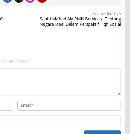
Pos berikutnya
h?
Santri Ma’had Aly PMH Berbicara Tentang
Negara Ideal Dalam Perspektif Fiqh Sosial
ng wajib ditandai
*