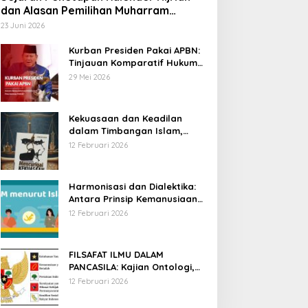
dan Alasan Pemilihan Muharram
sebagai Awal Tahun
23 Juni 2026
Kurban Presiden Pakai APBN:
Tinjauan Komparatif Hukum
Islam dan Positif Negara
29 Mei 2026
Kekuasaan dan Keadilan
dalam Timbangan Islam,
Membaca Mencurigai
12 Februari 2026
Kekuasaan Karya Fitron Nur
Iksan
Harmonisasi dan Dialektika:
Antara Prinsip Kemanusiaan
Islam dan Hak Asasi Manusia
12 Februari 2026
Universal
FILSAFAT ILMU DALAM
PANCASILA: Kajian Ontologi,
Epistemologi, dan Aksiologi
12 Februari 2026