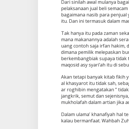
Dari sinilah awal mulanya ba
pelaksanaan jual beli semacam i
bagaimana nasib para penjual
itu. Dan ini termasuk dalam maq
Tak hanya itu pada zaman seka
mana makanannya adalah seran
uang contoh saja irfan hakim, 
dimana pemilik melepaskan bur
berkembangbiak supaya tidak te
maqosid asy syari’ah itu di sebut
Akan tetapi banyak kitab fikih 
al khasyarot itu tidak sah, seb
ar roghibin mengatakan ” tidak 
jangkrik, semut dan sejenisnya,
mukholafah dalam artian jika
Dalam ulama’ khanafiyah hal t
kalau bermanfaat. Wahbah Zuhai