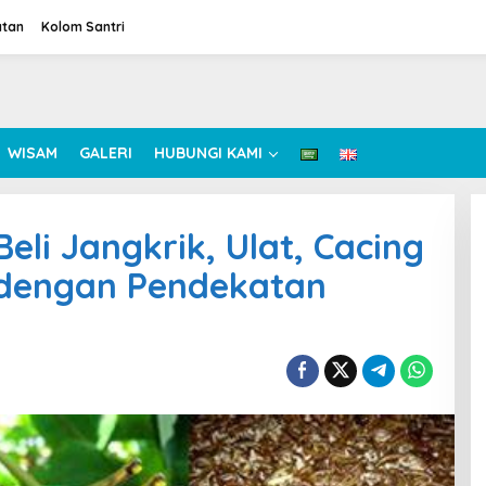
atan
Kolom Santri
WISAM
GALERI
HUBUNGI KAMI
eli Jangkrik, Ulat, Cacing
 dengan Pendekatan