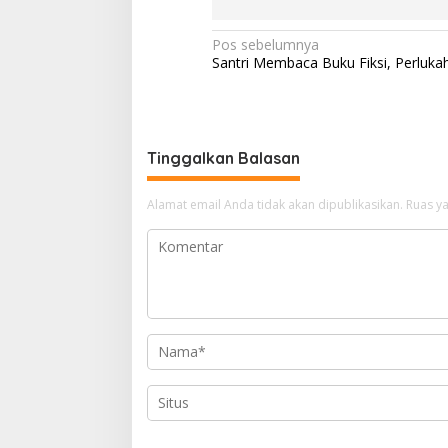
N
Pos sebelumnya
Santri Membaca Buku Fiksi, Perluka
a
v
i
g
Tinggalkan Balasan
a
Alamat email Anda tidak akan dipublikasikan.
Ruas ya
s
i
p
o
s