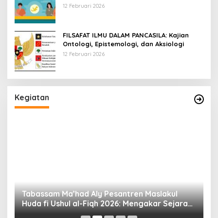
Universal
12 Februari 2026
FILSAFAT ILMU DALAM PANCASILA: Kajian
Ontologi, Epistemologi, dan Aksiologi
12 Februari 2026
Kegiatan
Tabassam Ma’had Aly Pesantren Maslakul
Huda fi Ushul al-Fiqh 2026: Mengakar Sejarah,
H
Menjangkau Peradaban”