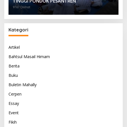
TINGGI PONDOK PESANTREN
9767 Dilihat
Kategori
Artikel
Bahtsul Masail Himam
Berita
Buku
Buletin Mahally
Cerpen
Essay
Event
Fikih