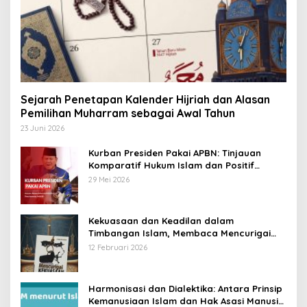
Sejarah Penetapan Kalender Hijriah dan Alasan
Pemilihan Muharram sebagai Awal Tahun
23 Juni 2026
Kurban Presiden Pakai APBN: Tinjauan
Komparatif Hukum Islam dan Positif
Negara
29 Mei 2026
Kekuasaan dan Keadilan dalam
Timbangan Islam, Membaca Mencurigai
Kekuasaan Karya Fitron Nur Iksan
12 Februari 2026
Harmonisasi dan Dialektika: Antara Prinsip
Kemanusiaan Islam dan Hak Asasi Manusia