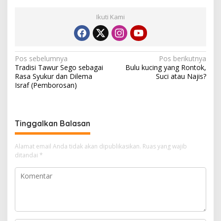
Ikuti Kami
N
Pos sebelumnya
Pos berikutnya
Tradisi Tawur Sego sebagai
Bulu kucing yang Rontok,
a
Rasa Syukur dan Dilema
Suci atau Najis?
v
Israf (Pemborosan)
i
g
Tinggalkan Balasan
a
s
Alamat email Anda tidak akan dipublikasikan.
Ruas yang wajib
i
ditandai
*
p
o
s