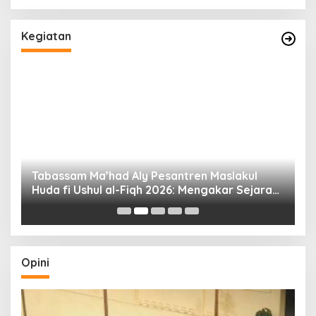
Kegiatan
Tabassam Ma’had Aly Pesantren Maslakul
Huda fi Ushul al-Fiqh 2026: Mengakar Sejarah,
H
Menjangkau Peradaban”
Opini