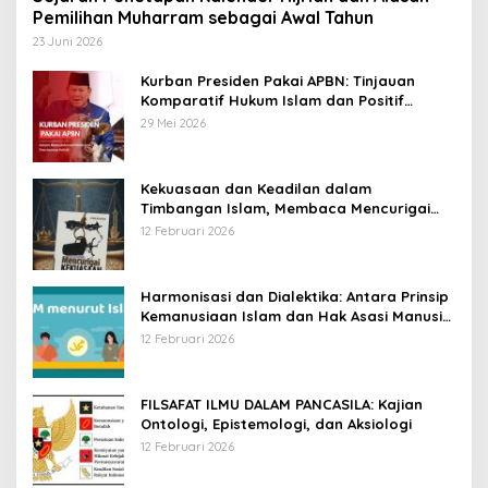
Pemilihan Muharram sebagai Awal Tahun
23 Juni 2026
Kurban Presiden Pakai APBN: Tinjauan
Komparatif Hukum Islam dan Positif
Negara
29 Mei 2026
Kekuasaan dan Keadilan dalam
Timbangan Islam, Membaca Mencurigai
Kekuasaan Karya Fitron Nur Iksan
12 Februari 2026
Harmonisasi dan Dialektika: Antara Prinsip
Kemanusiaan Islam dan Hak Asasi Manusia
Universal
12 Februari 2026
FILSAFAT ILMU DALAM PANCASILA: Kajian
Ontologi, Epistemologi, dan Aksiologi
12 Februari 2026