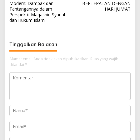
a
Modern: Dampak dan
BERTEPATAN DENGAN
v
Tantangannya dalam
HARI JUM’AT
Perspektif Maqashid Syariah
i
dan Hukum Islam
g
a
s
Tinggalkan Balasan
i
Alamat email Anda tidak akan dipublikasikan.
Ruas yang wajib
p
ditandai
*
o
s