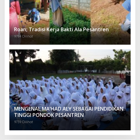
Roan; Tradisi Kerja Bakti Ala Pesantren
9784 Dilihat
MENGENAL MA’HAD ALY SEBAGAI PENDIDIKAN
TINGGI PONDOK PESANTREN
9739 Dilihat