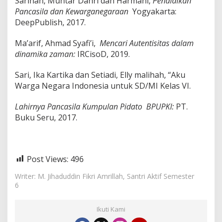
Sarinah, Muhtar Dahri dan Harmani,
Pendidikan
Pancasila dan Kewarganegaraan
Yogyakarta:
DeepPublish, 2017.
Ma’arif, Ahmad Syafi’i,
Mencari Autentisitas dalam
dinamika zaman:
IRCisoD, 2019.
Sari, Ika Kartika dan Setiadi, Elly malihah, “Aku
Warga Negara Indonesia untuk SD/MI Kelas VI.
Lahirnya Pancasila Kumpulan Pidato BPUPKI:
PT.
Buku Seru, 2017.
Post Views:
496
Writer: M. Jihaduddin Fikri Amrillah, Santri Aktif Semester
6
Ikuti Kami