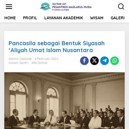
L
e
w
a
HOME
PROFIL
LAYANAN AKADEMIK
WISAM
GALERI
t
i
k
e
Pancasila sebagai Bentuk Siyasah
k
o
‘Aliyah Umat Islam Nusantara
n
t
Admin Website
6 Februari 2026
Kolom Santri
496 Dilihat
e
n