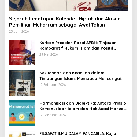
Sejarah Penetapan Kalender Hijriah dan Alasan
Pemilihan Muharram sebagai Awal Tahun
23 Juni 2026
Kurban Presiden Pakai APBN: Tinjauan
Komparatif Hukum Islam dan Positif
Negara
29 Mei 2026
Kekuasaan dan Keadilan dalam
Timbangan Islam, Membaca Mencurigai
Kekuasaan Karya Fitron Nur Iksan
12 Februari 2026
Harmonisasi dan Dialektika: Antara Prinsip
Kemanusiaan Islam dan Hak Asasi Manusia
Universal
12 Februari 2026
FILSAFAT ILMU DALAM PANCASILA: Kajian