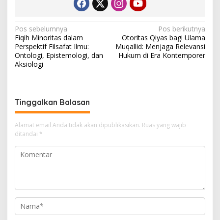
N
Pos sebelumnya
Pos berikutnya
Fiqih Minoritas dalam
Otoritas Qiyas bagi Ulama
a
Perspektif Filsafat Ilmu:
Muqallid: Menjaga Relevansi
v
Ontologi, Epistemologi, dan
Hukum di Era Kontemporer
Aksiologi
i
g
a
Tinggalkan Balasan
s
i
Alamat email Anda tidak akan dipublikasikan.
Ruas yang wajib
ditandai
*
p
o
s