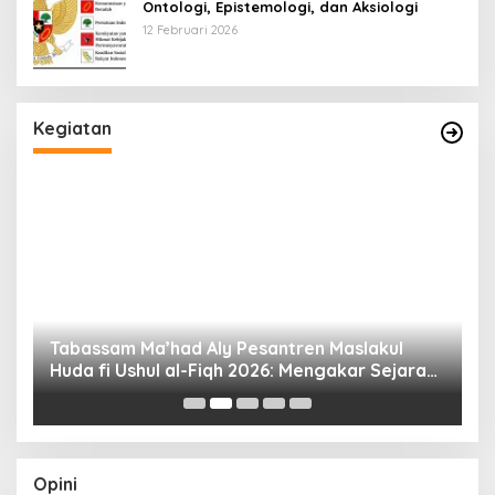
Ontologi, Epistemologi, dan Aksiologi
12 Februari 2026
Kegiatan
Tabassam Ma’had Aly Pesantren Maslakul
Huda fi Ushul al-Fiqh 2026: Mengakar Sejarah,
H
Menjangkau Peradaban”
Opini