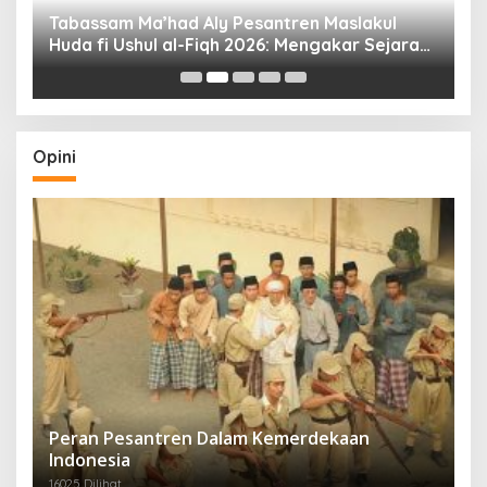
Tabassam Ma’had Aly Pesantren Maslakul
Huda fi Ushul al-Fiqh 2026: Mengakar Sejarah,
H
Menjangkau Peradaban”
Opini
Peran Pesantren Dalam Kemerdekaan
Indonesia
16025 Dilihat