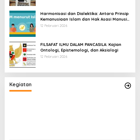
Harmonisasi dan Dialektika: Antara Prinsip
Kemanusiaan Islam dan Hak Asasi Manusia
Universal
12 Februari 2026
FILSAFAT ILMU DALAM PANCASILA: Kajian
Ontologi, Epistemologi, dan Aksiologi
12 Februari 2026
Kegiatan