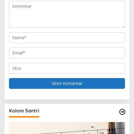
o
s
Kolom Santri