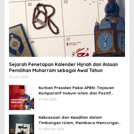
Sejarah Penetapan Kalender Hijriah dan Alasan
Pemilihan Muharram sebagai Awal Tahun
23 Juni 2026
Kurban Presiden Pakai APBN: Tinjauan
Komparatif Hukum Islam dan Positif
Negara
29 Mei 2026
Kekuasaan dan Keadilan dalam
Timbangan Islam, Membaca Mencurigai
Kekuasaan Karya Fitron Nur Iksan
12 Februari 2026