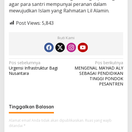
agar para santri mempunyai peranan dalam
mewujudkan Islam yang Rahmatan Lil Alamin.
Post Views:
5,843
Ikuti Kami
N
Pos sebelumnya
Pos berikutnya
Urgensi Infrastruktur Bagi
MENGENAL MA’HAD ALY
a
Nusantara
SEBAGAI PENDIDIKAN
v
TINGGI PONDOK
PESANTREN
i
g
a
Tinggalkan Balasan
s
i
Alamat email Anda tidak akan dipublikasikan.
Ruas yang wajib
ditandai
*
p