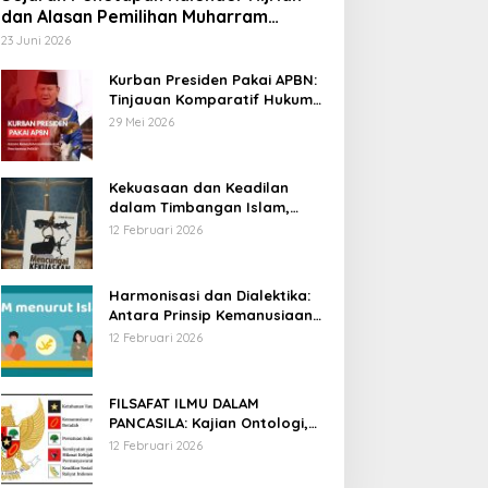
dan Alasan Pemilihan Muharram
sebagai Awal Tahun
23 Juni 2026
Kurban Presiden Pakai APBN:
Tinjauan Komparatif Hukum
Islam dan Positif Negara
29 Mei 2026
Kekuasaan dan Keadilan
dalam Timbangan Islam,
Membaca Mencurigai
12 Februari 2026
Kekuasaan Karya Fitron Nur
Iksan
Harmonisasi dan Dialektika:
Antara Prinsip Kemanusiaan
Islam dan Hak Asasi Manusia
12 Februari 2026
Universal
FILSAFAT ILMU DALAM
PANCASILA: Kajian Ontologi,
Epistemologi, dan Aksiologi
12 Februari 2026