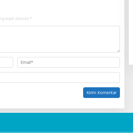
ng wajib ditandai
*