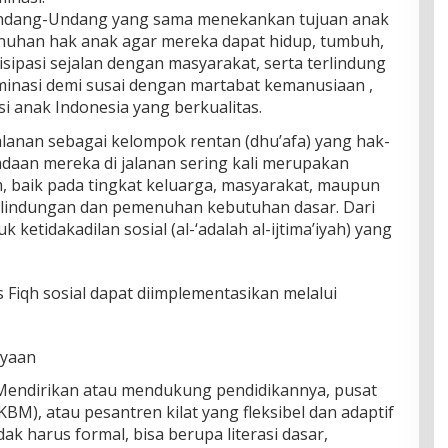
Undang-Undang yang sama menekankan tujuan anak
uhan hak anak agar mereka dapat hidup, tumbuh,
sipasi sejalan dengan masyarakat, serta terlindung
iminasi demi susai dengan martabat kemanusiaan ,
 anak Indonesia yang berkualitas.
alanan sebagai kelompok rentan (dhu’afa) yang hak-
daan mereka di jalanan sering kali merupakan
m, baik pada tingkat keluarga, masyarakat, maupun
lindungan dan pemenuhan kebutuhan dasar. Dari
uk ketidakadilan sosial (al-‘adalah al-ijtima’iyah) yang
 Fiqh sosial dapat diimplementasikan melalui
ayaan
 Mendirikan atau mendukung pendidikannya, pusat
BM), atau pesantren kilat yang fleksibel dan adaptif
dak harus formal, bisa berupa literasi dasar,