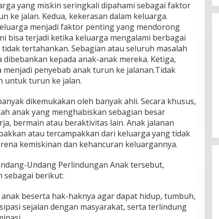
rga yang miskin seringkali dipahami sebagai faktor
 ke jalan. Kedua, kekerasan dalam keluarga.
keluarga menjadi faktor penting yang mendorong
ini bisa terjadi ketika keluarga mengalami berbagai
tidak tertahankan. Sebagian atau seluruh masalah
a dibebankan kepada anak-anak mereka. Ketiga,
a menjadi penyebab anak turun ke jalanan.Tidak
 untuk turun ke jalan.
Tabassam Hari ke-2 “Mengakar
banyak dikemukakan oleh banyak ahli. Secara khusus,
Sejarah, Menjangkau Peradaban”
lah anak yang menghabiskan sebagian besar
a, bermain atau beraktivitas lain. Anak jalanan
mpakkan atau tercampakkan dari keluarga yang tidak
na kemiskinan dan kehancuran keluargannya.
 Undang-Undang Perlindungan Anak tersebut,
n sebagai berikut:
anak beserta hak-haknya agar dapat hidup, tumbuh,
ipasi sejalan dengan masyarakat, serta terlindung
inasi.