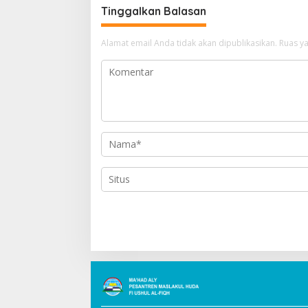
g
Tinggalkan Balasan
a
Alamat email Anda tidak akan dipublikasikan.
Ruas ya
s
i
p
o
s