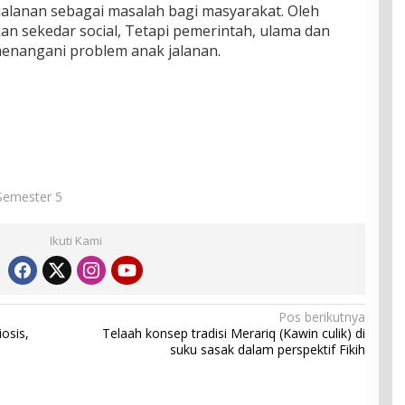
lanan sebagai masalah bagi masyarakat. Oleh
n sekedar social, Tetapi pemerintah, ulama dan
menangani problem anak jalanan.
 Semester 5
Ikuti Kami
Pos berikutnya
osis,
Telaah konsep tradisi Merariq (Kawin culik) di
suku sasak dalam perspektif Fikih