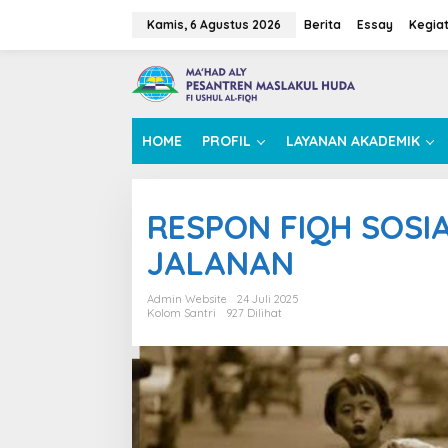
L
e
Kamis, 6 Agustus 2026
Berita
Essay
Kegia
w
a
t
i
k
e
HOME
PROFIL
LAYANAN AKADEMIK
k
o
n
t
RESPON FIQH SOSI
e
n
JALANAN
Admin Website
24 Juli 2025
Kolom Santri
927 Dilihat