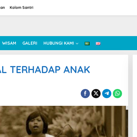
tan
Kolom Santri
WISAM
GALERI
HUBUNGI KAMI
AL TERHADAP ANAK