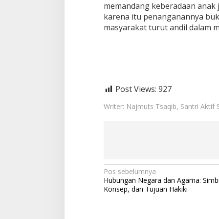
memandang keberadaan anak ja
karena itu penanganannya buka
masyarakat turut andil dalam 
Post Views:
927
Writer: Najmuts Tsaqib, Santri Aktif
N
Pos sebelumnya
Hubungan Negara dan Agama: Simbi
a
Konsep, dan Tujuan Hakiki
v
i