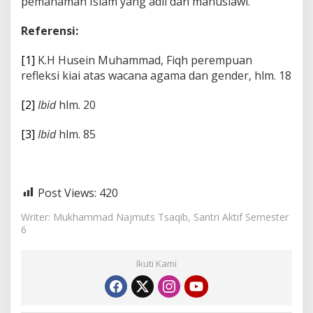
pemahaman Islam yang adil dan manusiawi.
Referensi:
[1]
K.H Husein Muhammad, Fiqh perempuan
refleksi kiai atas wacana agama dan gender, hlm. 18
[2]
Ibid
hlm. 20
[3]
Ibid
hlm. 85
Post Views:
420
Writer: Mukhammad Najmuts Tsaqib, Santri Aktif Semester
6
Ikuti Kami