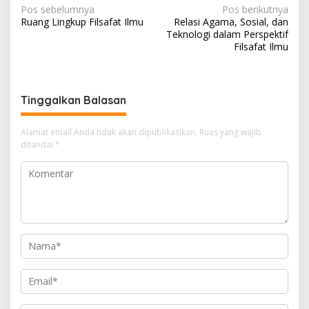
N
Pos sebelumnya
Pos berikutnya
Ruang Lingkup Filsafat Ilmu
Relasi Agama, Sosial, dan
a
Teknologi dalam Perspektif
v
Filsafat Ilmu
i
g
Tinggalkan Balasan
a
s
Alamat email Anda tidak akan dipublikasikan.
Ruas yang wajib
i
ditandai
*
p
o
s