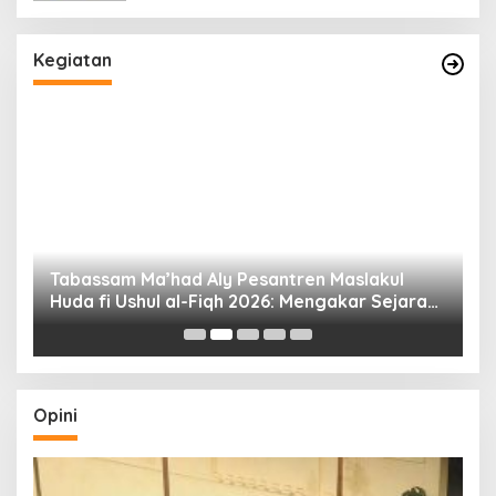
Kegiatan
Tabassam Ma’had Aly Pesantren Maslakul
Huda fi Ushul al-Fiqh 2026: Mengakar Sejarah,
H
Menjangkau Peradaban”
Opini