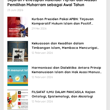
Pemilihan Muharram sebagai Awal Tahun
23 Juni 2026
Kurban Presiden Pakai APBN: Tinjauan
Komparatif Hukum Islam dan Positif
Negara
29 Mei 2026
Kekuasaan dan Keadilan dalam
Timbangan Islam, Membaca Mencurigai
Kekuasaan Karya Fitron Nur Iksan
12 Februari 2026
Harmonisasi dan Dialektika: Antara Prinsip
Kemanusiaan Islam dan Hak Asasi Manusia
Universal
12 Februari 2026
FILSAFAT ILMU DALAM PANCASILA: Kajian
Ontologi, Epistemologi, dan Aksiologi
12 Februari 2026