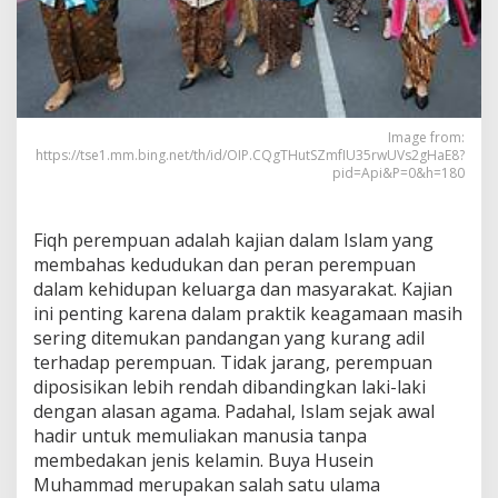
Image from:
https://tse1.mm.bing.net/th/id/OIP.CQgTHutSZmfIU35rwUVs2gHaE8?
pid=Api&P=0&h=180
Fiqh perempuan adalah kajian dalam Islam yang
membahas kedudukan dan peran perempuan
dalam kehidupan keluarga dan masyarakat. Kajian
ini penting karena dalam praktik keagamaan masih
sering ditemukan pandangan yang kurang adil
terhadap perempuan. Tidak jarang, perempuan
diposisikan lebih rendah dibandingkan laki-laki
dengan alasan agama. Padahal, Islam sejak awal
hadir untuk memuliakan manusia tanpa
membedakan jenis kelamin. Buya Husein
Muhammad merupakan salah satu ulama