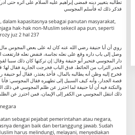
تطالبه بتغيير دينه فمضى إبراهيم عليه السلام على أثره حتى أد
فذكر ذلك له فأسلم المجوسي
, dalam kapasitasnya sebagai panutan masyarakat,
aga hak-hak non-Muslim sekecil apa pun, seperti
rozy juz 2 hal 237
روي أن أبا حنيفة رضي الله عنه كان له على بعض المجوس مال ف
وصل إلى باب داره وقع على نعله نجاسة، فنفض نعله فارتفعت 
دار المجوسي فتحير أبو حنيفة وقال: إن تركتها كان ذلك سببا لق
انحدر التراب من الحائط، فدق الباب فخرجت الجارية فقال لها: ق،
فخرج إليه وظن أنه يطالبه بالمال، فأخذ يعتذر، فقال أبو حنيفة ر
قصة الجدار، وأنه كيف السبيل إلى تطهيره فقال المجوسي: فأنا،
والنكتة فيه أن أبا حنيفة لما احترز عن ظلم المجوسي في ذلك ال
ذلك انتقل المجوسي من الكفر إلى الإيمان، فمن احترز عن الظلم
/negara
atan sebagai pejabat pemerintahan atau negara,
asnya dengan baik dan bertanggung jawab. Sudah
Muslim harus melindungi, melayani, menyediakan