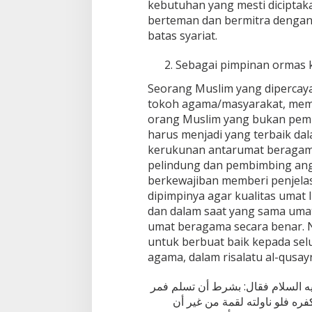
kebutuhan yang mesti diciptak
berteman dan bermitra dengan
batas syariat.
Sebagai pimpinan ormas
Seorang Muslim yang dipercaya
tokoh agama/masyarakat, memil
orang Muslim yang bukan pem
harus menjadi yang terbaik da
kerukunan antarumat beragama 
pelindung dan pembimbing ang
berkewajiban memberi penjela
dipimpinya agar kualitas umat
dan dalam saat yang sama umat
umat beragama secara benar. N
untuk berbuat baik kepada s
agama, dalam risalatu al-qusayr
ه السلام فقال: بشرط أن تسلم فمر
ره فلو ناولته لقمة من غير أن