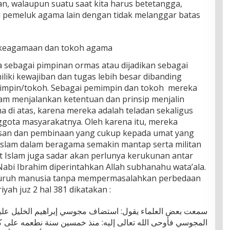
an, walaupun suatu saat kita harus betetangga,
 pemeluk agama lain dengan tidak melanggar batas
 keagamaan dan tokoh agama
 sebagai pimpinan ormas atau dijadikan sebagai
iki kewajiban dan tugas lebih besar dibanding
impin/tokoh. Sebagai pemimpin dan tokoh mereka
lam menjalankan ketentuan dan prinsip menjalin
di atas, karena mereka adalah teladan sekaligus
gota masyarakatnya. Oleh karena itu, mereka
san dan pembinaan yang cukup kepada umat yang
 Islam dalam beragama semakin mantap serta militan
 Islam juga sadar akan perlunya kerukunan antar
abi Ibrahim diperintahkan Allah subhanahu wata’ala.
eluruh manusia tanpa mempermasalahkan perbedaan
iyah juz 2 hal 381 dikatakan :
سمعت بعض العلماء يقول: استضاف مجوسي إبراهيم الخليل علي
المجوسي فأوحى الله تعالى إليه: منذ خمسين سنة نطعمه على كف