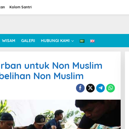
tan
Kolom Santri
WISAM
GALERI
HUBUNGI KAMI
urban untuk Non Muslim
elihan Non Muslim