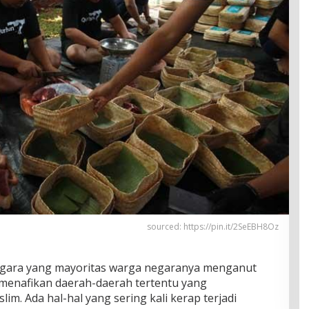
sourced: https://pin.it/2SeEBH8Oz
egara yang mayoritas warga negaranya menganut
k menafikan daerah-daerah tertentu yang
. Ada hal-hal yang sering kali kerap terjadi