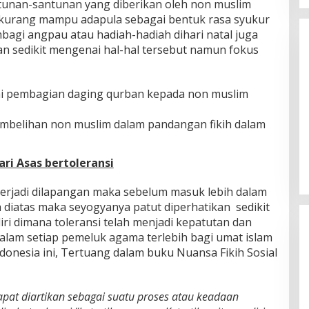
ntunan-santunan yang diberikan oleh non muslim
 kurang mampu adapula sebagai bentuk rasa syukur
bagi angpau atau hadiah-hadiah dihari natal juga
rkan sedikit mengenai hal-hal tersebut namun fokus
i pembagian daging qurban kepada non muslim
mbelihan non muslim dalam pandangan fikih dalam
Tabassam Hari ke-2 “Mengakar
Sejarah, Menjangkau Peradaban”
ari Asas bertoleransi
erjadi dilapangan maka sebelum masuk lebih dalam
iatas maka seyogyanya patut diperhatikan sedikit
iri dimana toleransi telah menjadi kepatutan dan
alam setiap pemeluk agama terlebih bagi umat islam
donesia ini, Tertuang dalam buku Nuansa Fikih Sosial
 dapat diartikan sebagai suatu proses atau keadaan