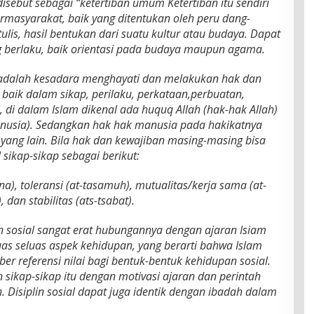
sebut sebagai “ketertiban umum Ketertiban itu sendiri
masyarakat, baik yang ditentukan oleh peru dang-
lis, hasil bentukan dari suatu kultur atau budaya. Dapat
ng berlaku, baik orientasi pada budaya maupun agama.
al adalah kesadara menghayati dan melakukan hak dan
baik dalam sikap, perilaku, perkataan,perbuatan,
 di dalam Islam dikenal ada huquq Allah (hak-hak Allah)
nusia). Sedangkan hak hak manusia pada hakikatnya
yang lain. Bila hak dan kewajiban masing-masing bisa
sikap-sikap sebagai berikut:
jtina), toleransi (at-tasamuh), mutualitas/kerja sama (at-
, dan stabilitas (ats-tsabat).
in sosial sangat erat hubungannya dengan ajaran Isiam
s seluas aspek kehidupan, yang berarti bahwa Islam
 referensi nilai bagi bentuk-bentuk kehidupan sosial.
n sikap-sikap itu dengan motivasi ajaran dan perintah
 Disiplin sosial dapat juga identik dengan ibadah dalam