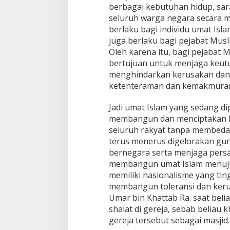
berbagai kebutuhan hidup, sar
seluruh warga negara secara m
berlaku bagi individu umat Isl
juga berlaku bagi pejabat Mus
Oleh karena itu, bagi pejabat
bertujuan untuk menjaga keut
menghindarkan kerusakan da
ketenteraman dan kemakmuran
Jadi umat Islam yang sedang di
membangun dan menciptakan ke
seluruh rakyat tanpa membeda
terus menerus digelorakan gun
bernegara serta menjaga persa
membangun umat Islam menuju
memiliki nasionalisme yang ti
membangun toleransi dan keru
Umar bin Khattab Ra. saat bel
shalat di gereja, sebab beliau 
gereja tersebut sebagai masjid.