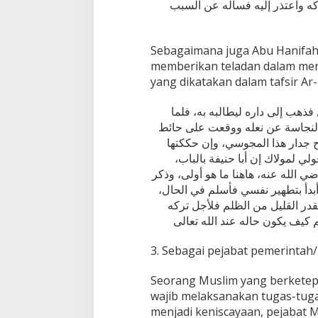
ركه واعتذر إليه فسأله عن السبب
Sebagaimana juga Abu Hanifah
memberikan teladan dalam menj
yang dikatakan dalam tafsir Ar-
ذهب إلى داره ليطالبه به، فلما
النجاسة عن نعله ووقعت على حائط
بح جدار هذا المجوسي، وإن حككتها
ولي لمولاك إن أبا حنيفة بالباب
ضي الله عنه، هاهنا ما هو أولى، وذكر
 أبدأ بتطهير نفسي فأسلم في الحال
قدر القليل من الظلم فلأجل تركه
 كيف يكون حاله عند الله تعالى
3. Sebagai pejabat pemerintah
Seorang Muslim yang berketep
wajib melaksanakan tugas-tug
menjadi keniscayaan, pejabat 