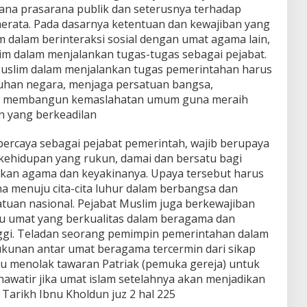
ana prasarana publik dan seterusnya terhadap
erata. Pada dasarnya ketentuan dan kewajiban yang
am dalam berinteraksi sosial dengan umat agama lain,
lim dalam menjalankan tugas-tugas sebagai pejabat.
 Muslim dalam menjalankan tugas pemerintahan harus
uhan negara, menjaga persatuan bangsa,
n membangun kemaslahatan umum guna meraih
 yang berkeadilan
percaya sebagai pejabat pemerintah, wajib berupaya
hidupan yang rukun, damai dan bersatu bagi
kan agama dan keyakinanya. Upaya tersebut harus
a menuju cita-cita luhur dalam berbangsa dan
tuan nasional. Pejabat Muslim juga berkewajiban
 umat yang berkualitas dalam beragama dan
nggi. Teladan seorang pemimpin pemerintahan dalam
kunan antar umat beragama tercermin dari sikap
iau menolak tawaran Patriak (pemuka gereja) untuk
khawatir jika umat islam setelahnya akan menjadikan
 Tarikh Ibnu Kholdun juz 2 hal 225