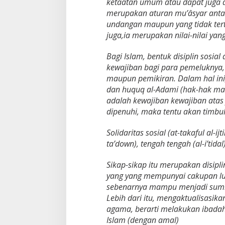
ketaatan umum atau dapat juga di
merupakan aturan mu’âsyar antar
undangan maupun yang tidak tertu
juga,ia merupakan nilai-nilai ya
Bagi Islam, bentuk disiplin sosi
kewajiban bagi para pemeluknya, 
maupun pemikiran. Dalam hal ini,
dan huquq al-Adami (hak-hak ma
adalah kewajiban kewajiban atas 
dipenuhi, maka tentu akan timbul 
Solidaritas sosial (at-takaful al-i
ta’down), tengah tengah (al-i’tidal)
Sikap-sikap itu merupakan disipl
yang yang mempunyai cakupan lua
sebenarnya mampu menjadi sumber
Lebih dari itu, mengaktualisasika
agama, berarti melakukan ibadah.
Islam (dengan amal)