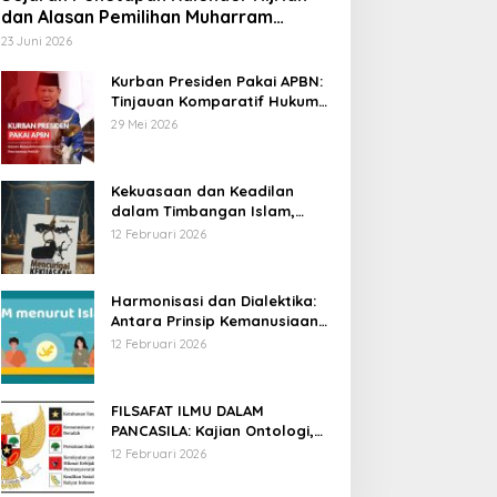
dan Alasan Pemilihan Muharram
sebagai Awal Tahun
23 Juni 2026
Kurban Presiden Pakai APBN:
Tinjauan Komparatif Hukum
Islam dan Positif Negara
29 Mei 2026
Kekuasaan dan Keadilan
dalam Timbangan Islam,
Membaca Mencurigai
12 Februari 2026
Kekuasaan Karya Fitron Nur
Iksan
Harmonisasi dan Dialektika:
Antara Prinsip Kemanusiaan
Islam dan Hak Asasi Manusia
12 Februari 2026
Universal
FILSAFAT ILMU DALAM
PANCASILA: Kajian Ontologi,
Epistemologi, dan Aksiologi
12 Februari 2026