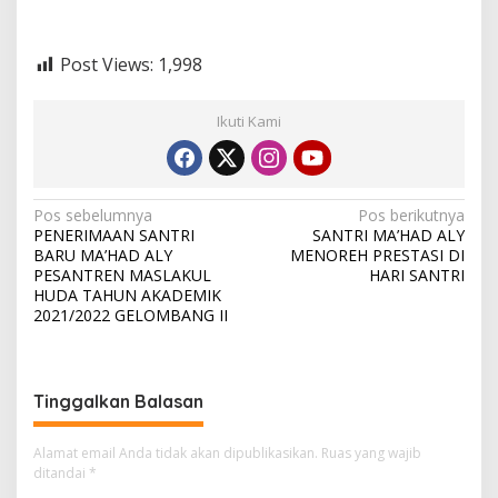
Post Views:
1,998
Ikuti Kami
N
Pos sebelumnya
Pos berikutnya
PENERIMAAN SANTRI
SANTRI MA’HAD ALY
a
BARU MA’HAD ALY
MENOREH PRESTASI DI
v
PESANTREN MASLAKUL
HARI SANTRI
HUDA TAHUN AKADEMIK
i
2021/2022 GELOMBANG II
g
a
s
Tinggalkan Balasan
i
Alamat email Anda tidak akan dipublikasikan.
Ruas yang wajib
p
ditandai
*