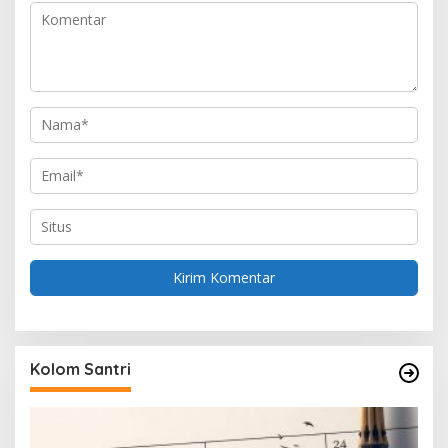
o
s
Kolom Santri