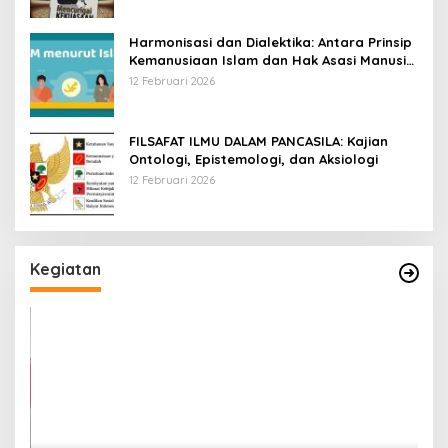
Harmonisasi dan Dialektika: Antara Prinsip
Kemanusiaan Islam dan Hak Asasi Manusia
Universal
12 Februari 2026
FILSAFAT ILMU DALAM PANCASILA: Kajian
Ontologi, Epistemologi, dan Aksiologi
12 Februari 2026
Kegiatan