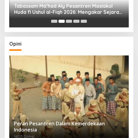
Tabassam Ma’had Aly Pesantren Maslakul
Huda fi Ushul al-Fiqh 2026: Mengakar Sejarah,
H
Menjangkau Peradaban”
Opini
Peran Pesantren Dalam Kemerdekaan
Indonesia
16025 Dilihat