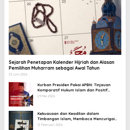
Sejarah Penetapan Kalender Hijriah dan Alasan
Pemilihan Muharram sebagai Awal Tahun
23 Juni 2026
Kurban Presiden Pakai APBN: Tinjauan
Komparatif Hukum Islam dan Positif
Negara
29 Mei 2026
Kekuasaan dan Keadilan dalam
Timbangan Islam, Membaca Mencurigai
Kekuasaan Karya Fitron Nur Iksan
12 Februari 2026