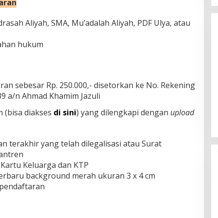
aran
drasah Aliyah, SMA, Mu’adalah Aliyah, PDF Ulya, atau
lahan hukum
an sebesar Rp. 250.000,- disetorkan ke No. Rekening
9 a/n Ahmad Khamim Jazuli
Tabassam Hari ke-2 “Mengakar
Sejarah, Menjangkau Peradaban”
n (bisa diakses
di sini
) yang dilengkapi dengan
upload
n terakhir yang telah dilegalisasi atau Surat
antren
, Kartu Keluarga dan KTP
 terbaru background merah ukuran 3 x 4 cm
 pendaftaran