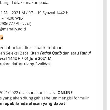
bang II dilaksanakan pada:
Mei 2021 M / 07 – 19 Syawal 1442 H
 – 14.00 WIB
290677779 (Izzul)
ahally.ac.id
ru
endaftarkan diri sesuai ketentuan
ian Seleksi Baca Kitab
Fathul Qarib
dan atau F
athul
wal 1442 H / 01 Juni 2021 M
ukan daftar ulang / validasi
2021/2022 dilaksanakan secara
ONLINE
s yang akan diunggah sebelum mengisi formulir
kan apabila ada alasan yang dapat