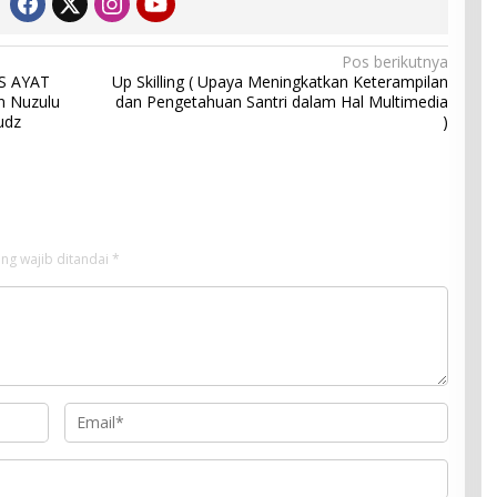
Pos berikutnya
S AYAT
Up Skilling ( Upaya Meningkatkan Keterampilan
n Nuzulu
dan Pengetahuan Santri dalam Hal Multimedia
udz
)
ng wajib ditandai
*