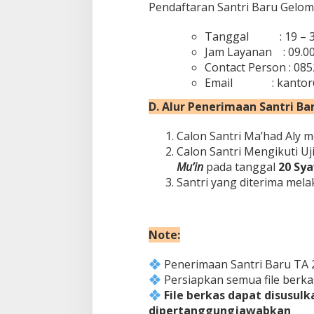
Pendaftaran Santri Baru Gelom
Tanggal : 19 – 31 
Jam Layanan : 09.00
Contact Person : 085
Email : kantor@m
D. Alur Penerimaan Santri Ba
Calon Santri Ma’had Aly m
Calon Santri Mengikuti Uj
Mu’in
pada tanggal
20 Sya
Santri yang diterima melak
Note:
Penerimaan Santri Baru TA 
Persiapkan semua file berka
File berkas dapat disusul
dipertanggungjawabkan