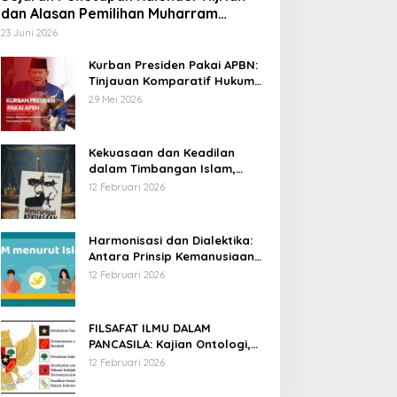
dan Alasan Pemilihan Muharram
sebagai Awal Tahun
23 Juni 2026
Kurban Presiden Pakai APBN:
Tinjauan Komparatif Hukum
Islam dan Positif Negara
29 Mei 2026
Kekuasaan dan Keadilan
dalam Timbangan Islam,
Membaca Mencurigai
12 Februari 2026
Kekuasaan Karya Fitron Nur
Iksan
Harmonisasi dan Dialektika:
Antara Prinsip Kemanusiaan
Islam dan Hak Asasi Manusia
12 Februari 2026
Universal
FILSAFAT ILMU DALAM
PANCASILA: Kajian Ontologi,
Epistemologi, dan Aksiologi
12 Februari 2026