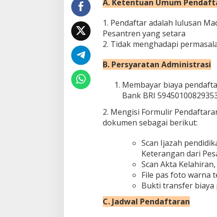
A. Ketentuan Umum Pendaft
1. Pendaftar adalah lulusan Ma
Pesantren yang setara
2. Tidak menghadapi permasa
B. Persyaratan Administrasi
Membayar biaya pendaftar
Bank BRI 59450100829353
2. Mengisi Formulir Pendaftara
dokumen sebagai berikut:
Scan Ijazah pendidika
Keterangan dari Pes
Scan Akta Kelahiran
File pas foto warna
Bukti transfer biaya
C. Jadwal Pendaftaran