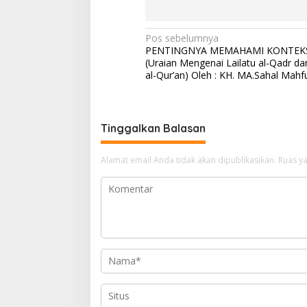
N
Pos sebelumnya
PENTINGNYA MEMAHAMI KONTEK
a
(Uraian Mengenai Lailatu al-Qadr da
v
al-Qur’an) Oleh : KH. MA.Sahal Mahf
i
g
Tinggalkan Balasan
a
s
Alamat email Anda tidak akan dipublikasikan.
Ruas ya
i
p
o
s