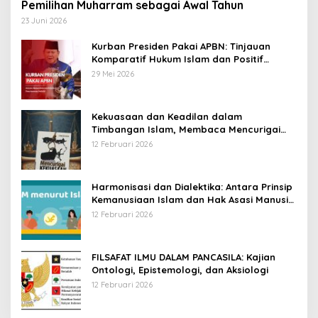
Pemilihan Muharram sebagai Awal Tahun
23 Juni 2026
Kurban Presiden Pakai APBN: Tinjauan
Komparatif Hukum Islam dan Positif
Negara
29 Mei 2026
Kekuasaan dan Keadilan dalam
Timbangan Islam, Membaca Mencurigai
Kekuasaan Karya Fitron Nur Iksan
12 Februari 2026
Harmonisasi dan Dialektika: Antara Prinsip
Kemanusiaan Islam dan Hak Asasi Manusia
Universal
12 Februari 2026
FILSAFAT ILMU DALAM PANCASILA: Kajian
Ontologi, Epistemologi, dan Aksiologi
12 Februari 2026