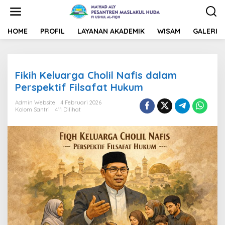
L
e
w
a
HOME
PROFIL
LAYANAN AKADEMIK
WISAM
GALERI
t
i
k
e
Fikih Keluarga Cholil Nafis dalam
k
o
Perspektif Filsafat Hukum
n
t
Admin Website
4 Februari 2026
Kolom Santri
411 Dilihat
e
n