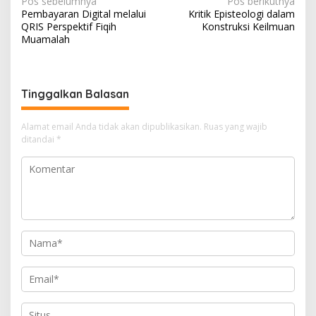
N
Pos sebelumnya
Pos berikutnya
Pembayaran Digital melalui
Kritik Episteologi dalam
a
QRIS Perspektif Fiqih
Konstruksi Keilmuan
v
Muamalah
i
g
Tinggalkan Balasan
a
s
Alamat email Anda tidak akan dipublikasikan.
Ruas yang wajib
i
ditandai
*
p
o
s