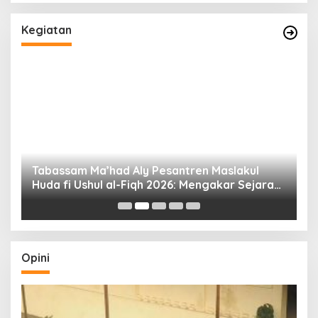
Kegiatan
Tabassam Ma’had Aly Pesantren Maslakul
Huda fi Ushul al-Fiqh 2026: Mengakar Sejarah,
H
Menjangkau Peradaban”
Opini