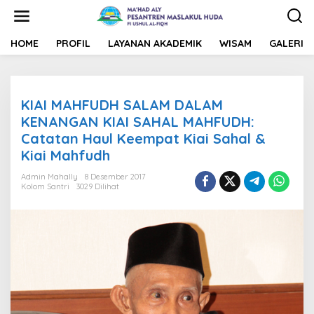
L
e
w
a
HOME
PROFIL
LAYANAN AKADEMIK
WISAM
GALERI
t
i
k
e
KIAI MAHFUDH SALAM DALAM
k
o
KENANGAN KIAI SAHAL MAHFUDH:
n
Catatan Haul Keempat Kiai Sahal &
t
Kiai Mahfudh
e
n
Admin Mahally
8 Desember 2017
Kolom Santri
3029 Dilihat