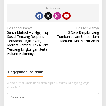
Ikuti Kami
N
Pos sebelumnya
Pos berikutnya
Santri Ma’had Aly Ngaji Fiqh
3 Cara Berpikir yang
a
Sosial Tentang Respons
Tumbuh dalam Umat Islam
v
Terhadap Lingkungan,
Menurut Kiai Ma’ruf Amin
Melihat Kembali Teks-Teks
i
Tentang Lingkungan Serta
Hukum-Hukumnya
g
a
s
Tinggalkan Balasan
i
p
Alamat email Anda tidak akan dipublikasikan.
Ruas yang wajib
o
ditandai
*
s