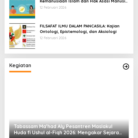
Kemanusiaan Islam dan Hak Asasi Manusia
Universal
12 Februari 2026
FILSAFAT ILMU DALAM PANCASILA: Kajian
Ontologi, Epistemologi, dan Aksiologi
12 Februari 2026
Kegiatan
Tabassam Ma’had Aly Pesantren Maslakul
Huda fi Ushul al-Fiqh 2026: Mengakar Sejarah,
H