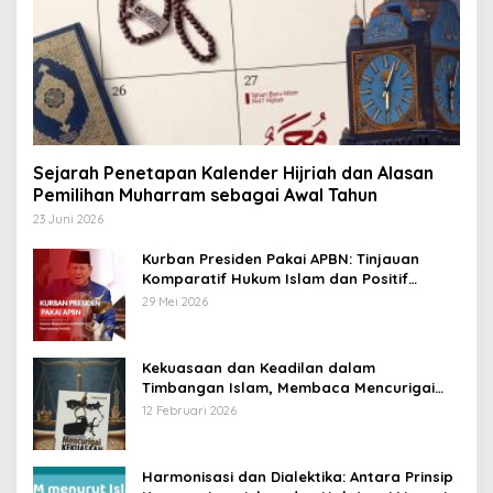
Sejarah Penetapan Kalender Hijriah dan Alasan
Pemilihan Muharram sebagai Awal Tahun
23 Juni 2026
Kurban Presiden Pakai APBN: Tinjauan
Komparatif Hukum Islam dan Positif
Negara
29 Mei 2026
Kekuasaan dan Keadilan dalam
Timbangan Islam, Membaca Mencurigai
Kekuasaan Karya Fitron Nur Iksan
12 Februari 2026
Harmonisasi dan Dialektika: Antara Prinsip