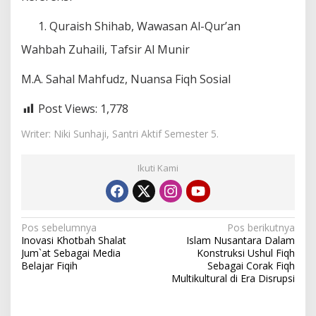
Quraish Shihab, Wawasan Al-Qur’an
Wahbah Zuhaili, Tafsir Al Munir
M.A. Sahal Mahfudz, Nuansa Fiqh Sosial
Post Views:
1,778
Writer: Niki Sunhaji, Santri Aktif Semester 5.
Ikuti Kami
N
Pos sebelumnya
Pos berikutnya
Inovasi Khotbah Shalat
Islam Nusantara Dalam
a
Jum`at Sebagai Media
Konstruksi Ushul Fiqh
v
Belajar Fiqih
Sebagai Corak Fiqh
Multikultural di Era Disrupsi
i
g