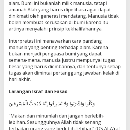
alam. Bumi ini bukanlah milik manusia, tetapi
amanah Alah yang harus dipelihara agar dapat
dinikmati oleh generasi mendatang. Manusia tidak
boleh membuat kerusakan di bumi karena itu
artinya menyalahi prinsip kekhalifahannya.
Interpretasi ini menawarkan cara pandang
manusia yang penting terhadap alam. Karena
bukan menjadi penguasa bumi yang dapat
semena-mena, manusia justru mempunyai tugas
besar yang harus diembannya, dan tentunya setiap
tugas akan dimintai pertanggung jawaban kelak di
hari akhir.
Larangan Israf dan Fasād
وَكُلُوا وَاشْرَبُوا وَلَا تُسْرِفُوا إِنَّهُ لَا يُحِبُّ الْمُسْرِفِينَ
“Makan dan minumlah dan jangan berlebih-
lebihan. Sesungguhnya Allah tidak senang
terhadap orang yang berlebih-lebihan” (QS Al-A’raf