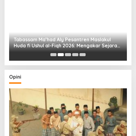
Tabassam Ma’had Aly Pesantren Maslakul
Huda fi Ushul al-Fiqh 2026: Mengakar Sejarah,
H
Menjangkau Peradaban”
Opini