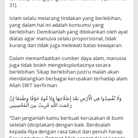
31).
Islam selalu melarang tindakan yang berlebihan,
yang dalam hal ini adalah konsumsi yang
berlebihan. Demikianlah yang ditekankan oleh ayat
diatas agar manusia selalu proporsional, tidak
kurang dan tidak juga melewati batas kewajaran.
Dalam memanfaatkan sumber daya alam, manusia
juga tidak boleh mengeksploitasinya secara
berlebihan. Sikap berlebihan justru malah akan
mendatangkan berbagai kerusakan terhadap alam.
Allah SWT berfirman
وَلَا تُفْسِدُوا فِي الْأَرْضِ بَعْدَ إِصْلَاحِهَا وَادْعُوهُ خَوْفًا وَطَمَعًا إِنَّ
رَحْمَتَ اللَّهِ قَرِيبٌ مِنَ الْمُحْسِنِين
“Dan janganlah kamu berbuat kerusakan di bumi
setelah (diciptakan) dengan baik. Berdoalah
kepada-Nya dengan rasa takut dan penuh harap.