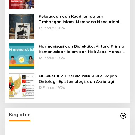
Kekuasaan dan Keadilan dalam
Timbangan Islam, Membaca Mencurigai
Kekuasaan Karya Fitron Nur Iksan
12 Februari 2026
Harmonisasi dan Dialektika: Antara Prinsip
Kemanusiaan Islam dan Hak Asasi Manusia
Universal
12 Februari 2026
FILSAFAT ILMU DALAM PANCASILA: Kajian
Ontologi, Epistemologi, dan Aksiologi
12 Februari 2026
Kegiatan