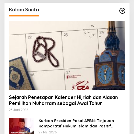
Kolom Santri
Sejarah Penetapan Kalender Hijriah dan Alasan
Pemilihan Muharram sebagai Awal Tahun
23 Juni 2026
Kurban Presiden Pakai APBN: Tinjauan
Komparatif Hukum Islam dan Positif
Negara
29 Mei 2026