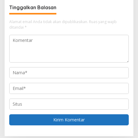
a
Tinggalkan Balasan
s
i
Alamat email Anda tidak akan dipublikasikan.
Ruas yang wajib
ditandai
*
p
o
s