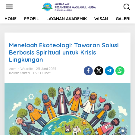
L
e
w
a
HOME
PROFIL
LAYANAN AKADEMIK
WISAM
GALERI
t
i
k
e
Menelaah Ekoteologi: Tawaran Solusi
k
o
Berbasis Spiritual untuk Krisis
n
Lingkungan
t
e
Admin Website
25 Juni 2025
n
Kolom Santri
1778 Dilihat