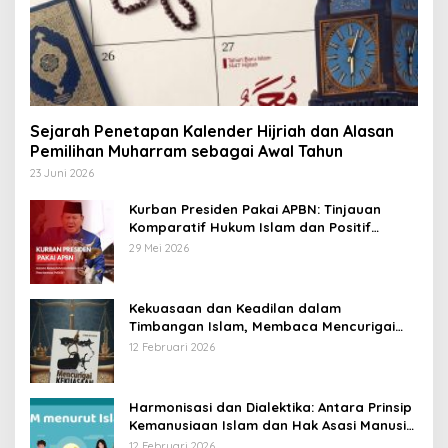
Sejarah Penetapan Kalender Hijriah dan Alasan
Pemilihan Muharram sebagai Awal Tahun
23 Juni 2026
Kurban Presiden Pakai APBN: Tinjauan
Komparatif Hukum Islam dan Positif
Negara
29 Mei 2026
Kekuasaan dan Keadilan dalam
Timbangan Islam, Membaca Mencurigai
Kekuasaan Karya Fitron Nur Iksan
12 Februari 2026
Harmonisasi dan Dialektika: Antara Prinsip
Kemanusiaan Islam dan Hak Asasi Manusia
Universal
12 Februari 2026