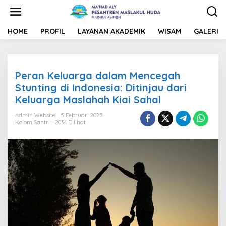
L
e
w
a
HOME
PROFIL
LAYANAN AKADEMIK
WISAM
GALERI
t
i
k
e
Peran Keluarga dalam Mencegah
k
o
Stunting di Indonesia: Ditinjau dari
n
Keluarga Maslahah Kiai Sahal
t
e
Admin Website
5 Februari 2025
n
Kolom Santri
2034 Dilihat