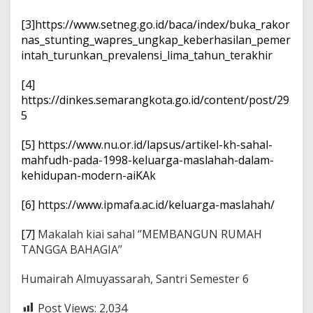
[3]
https://www.setneg.go.id/baca/index/buka_rakor
nas_stunting_wapres_ungkap_keberhasilan_pemer
intah_turunkan_prevalensi_lima_tahun_terakhir
[4]
https://dinkes.semarangkota.go.id/content/post/29
5
[5]
https://www.nu.or.id/lapsus/artikel-kh-sahal-
mahfudh-pada-1998-keluarga-maslahah-dalam-
kehidupan-modern-aiKAk
[6]
https://www.ipmafa.ac.id/keluarga-maslahah/
[7]
Makalah kiai sahal ‘’MEMBANGUN RUMAH
TANGGA BAHAGIA’’
Humairah Almuyassarah, Santri Semester 6
Post Views:
2,034