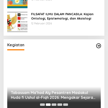
FILSAFAT ILMU DALAM PANCASILA: Kajian
Ontologi, Epistemologi, dan Aksiologi
12 Februari 2026
Kegiatan
Tabassam Ma’had Aly Pesantren Maslakul
Huda fi Ushul al-Fiqh 2026: Mengakar Sejarah,
H
Menjangkau Peradaban”