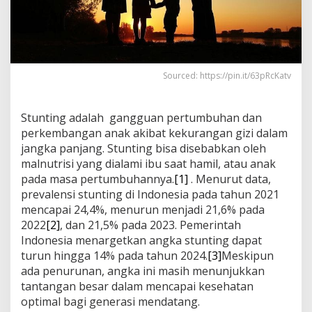
Sourced: https://pin.it/63pRcKatv
Stunting adalah gangguan pertumbuhan dan
perkembangan anak akibat kekurangan gizi dalam
jangka panjang. Stunting bisa disebabkan oleh
malnutrisi yang dialami ibu saat hamil, atau anak
pada masa pertumbuhannya.
[1]
. Menurut data,
prevalensi stunting di Indonesia pada tahun 2021
mencapai 24,4%, menurun menjadi 21,6% pada
2022
[2]
, dan 21,5% pada 2023. Pemerintah
Indonesia menargetkan angka stunting dapat
turun hingga 14% pada tahun 2024.
[3]
Meskipun
ada penurunan, angka ini masih menunjukkan
tantangan besar dalam mencapai kesehatan
optimal bagi generasi mendatang.