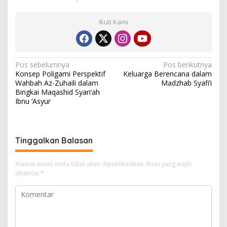
Ikuti Kami
N
Pos sebelumnya
Pos berikutnya
Konsep Poligami Perspektif
Keluarga Berencana dalam
a
Wahbah Az-Zuhaili dalam
Madzhab Syafi’i
v
Bingkai Maqashid Syari’ah
Ibnu ‘Asyur
i
g
a
Tinggalkan Balasan
s
i
Alamat email Anda tidak akan dipublikasikan.
Ruas yang wajib
ditandai
*
p
o
s