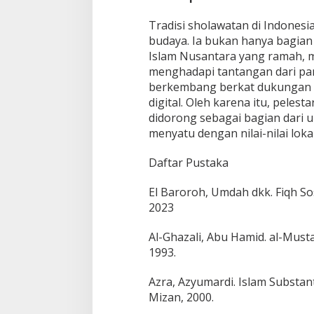
Tradisi sholawatan di Indones
budaya. Ia bukan hanya bagian d
Islam Nusantara yang ramah, m
menghadapi tantangan dari pand
berkembang berkat dukungan m
digital. Oleh karena itu, pele
didorong sebagai bagian dari
menyatu dengan nilai-nilai lokal
Daftar Pustaka
El Baroroh, Umdah dkk. Fiqh So
2023
Al-Ghazali, Abu Hamid. al-Mustash
1993.
Azra, Azyumardi. Islam Substa
Mizan, 2000.