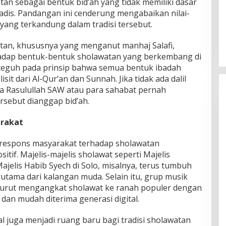
atan sebagai bentuk bid’ah yang tidak memiliki dasar
Hadis. Pandangan ini cenderung mengabaikan nilai-
al yang terkandung dalam tradisi tersebut.
tan, khususnya yang menganut manhaj Salafi,
hadap bentuk-bentuk sholawatan yang berkembang di
teguh pada prinsip bahwa semua bentuk ibadah
sit dari Al-Qur’an dan Sunnah. Jika tidak ada dalil
 Rasulullah SAW atau para sahabat pernah
rsebut dianggap bid’ah.
arakat
 respons masyarakat terhadap sholawatan
tif. Majelis-majelis sholawat seperti Majelis
ajelis Habib Syech di Solo, misalnya, terus tumbuh
utama dari kalangan muda. Selain itu, grup musik
 turut mengangkat sholawat ke ranah populer dengan
dan mudah diterima generasi digital.
al juga menjadi ruang baru bagi tradisi sholawatan