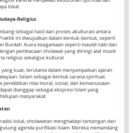
religius karena menjawab kebutuhan spiritual dan
ya lokal.
Budaya-Religius
bang sebagai hasil dari proses akulturasi antara
Praktik ini diwujudkan dalam bentuk-bentuk, seperti
an Burdah. Acara keagamaan seperti maulid nabi dan
 dengan pembacaan sholawat yang diiringi alat musik
a religius sekaligus kultural.
wah yang kuat, terutama dalam menyampaikan ajaran
dayaan. Selain sebagai bentuk sarana spiritual,
 pendidikan nilai moral, sosial, dan kemanusiaan.
 dapat dianggap sebagai ekspresi Islam yang
hidupan masyarakat.
atan
radisi lokal, sholawatan menghadapi tantangan dari
usung agenda purifikasi Islam. Mereka memandang