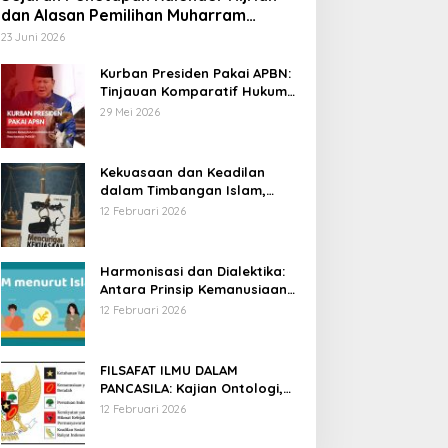
dan Alasan Pemilihan Muharram
sebagai Awal Tahun
23 Juni 2026
Kurban Presiden Pakai APBN:
Tinjauan Komparatif Hukum
Islam dan Positif Negara
29 Mei 2026
Kekuasaan dan Keadilan
dalam Timbangan Islam,
Membaca Mencurigai
12 Februari 2026
Kekuasaan Karya Fitron Nur
Iksan
Harmonisasi dan Dialektika:
Antara Prinsip Kemanusiaan
Islam dan Hak Asasi Manusia
12 Februari 2026
Universal
FILSAFAT ILMU DALAM
PANCASILA: Kajian Ontologi,
Epistemologi, dan Aksiologi
12 Februari 2026