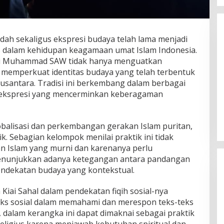
dah sekaligus ekspresi budaya telah lama menjadi
s dalam kehidupan keagamaan umat Islam Indonesia.
i Muhammad SAW tidak hanya menguatkan
a memperkuat identitas budaya yang telah terbentuk
Nusantara. Tradisi ini berkembang dalam berbagai
 ekspresi yang mencerminkan keberagaman
Tabassam Hari ke-2 “Mengakar
Sejarah, Menjangkau Peradaban”
balisasi dan perkembangan gerakan Islam puritan,
ik. Sebagian kelompok menilai praktik ini tidak
an Islam yang murni dan karenanya perlu
 menunjukkan adanya ketegangan antara pandangan
endekatan budaya yang kontekstual.
Kiai Sahal dalam pendekatan fiqih sosial-nya
s sosial dalam memahami dan merespon teks-teks
 dalam kerangka ini dapat dimaknai sebagai praktik