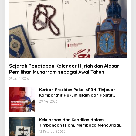
Sejarah Penetapan Kalender Hijriah dan Alasan
Pemilihan Muharram sebagai Awal Tahun
23 Juni 2026
Kurban Presiden Pakai APBN: Tinjauan
Komparatif Hukum Islam dan Positif
Negara
29 Mei 2026
Kekuasaan dan Keadilan dalam
Timbangan Islam, Membaca Mencurigai
Kekuasaan Karya Fitron Nur Iksan
12 Februari 2026