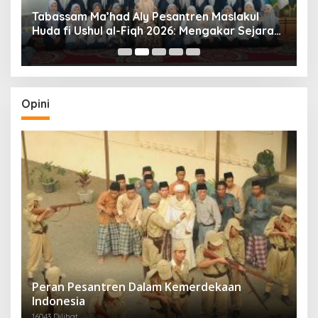
Tabassam Ma’had Aly Pesantren Maslakul
Huda fi Ushul al-Fiqh 2026: Mengakar Sejarah,
H
Menjangkau Peradaban”
Opini
Peran Pesantren Dalam Kemerdekaan
Indonesia
16043 Dilihat