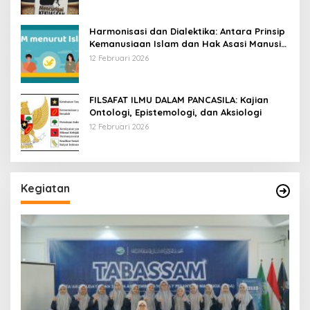
Harmonisasi dan Dialektika: Antara Prinsip
Kemanusiaan Islam dan Hak Asasi Manusia
Universal
12 Februari 2026
FILSAFAT ILMU DALAM PANCASILA: Kajian
Ontologi, Epistemologi, dan Aksiologi
12 Februari 2026
Kegiatan