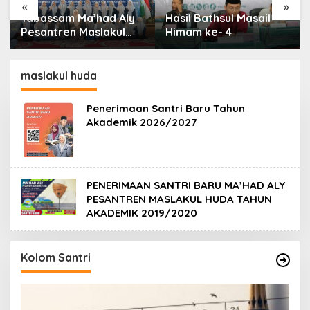
«
»
Tabassam Ma’had Aly
Hasil Bathsul Masail
Pesantren Maslakul
Himam ke- 4
Huda fi Ushul al-Fiqh
2026: Mengakar
Sejarah, Menjangkau
maslakul huda
Peradaban”
Penerimaan Santri Baru Tahun
Akademik 2026/2027
PENERIMAAN SANTRI BARU MA’HAD ALY
PESANTREN MASLAKUL HUDA TAHUN
AKADEMIK 2019/2020
Kolom Santri