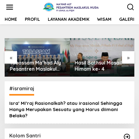
L
e
w
a
HOME
PROFIL
LAYANAN AKADEMIK
WISAM
GALERI
t
i
k
e
k
o
«
»
n
Tabassam Ma’had Aly
Hasil Bathsul Masail
t
Pesantren Maslakul
Himam ke- 4
e
Huda fi Ushul al-Fiqh
n
2026: Mengakar
Sejarah, Menjangkau
#isramiraj
Peradaban”
Isra’ Mi’raj Rasionalkah? atau irasional Sehingga
Hanya Merupakan Sesuatu yang Harus diimani
Belaka?
Kolom Santri