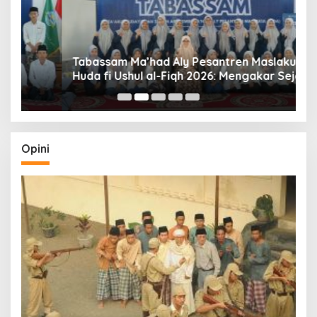
Tabassam Ma’had Aly Pesantren Maslakul
Huda fi Ushul al-Fiqh 2026: Mengakar Sejarah,
H
Menjangkau Peradaban”
Opini