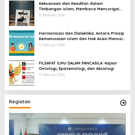
Kekuasaan dan Keadilan dalam
Timbangan Islam, Membaca Mencurigai
Kekuasaan Karya Fitron Nur Iksan
12 Februari 2026
Harmonisasi dan Dialektika: Antara Prinsip
Kemanusiaan Islam dan Hak Asasi Manusia
Universal
12 Februari 2026
FILSAFAT ILMU DALAM PANCASILA: Kajian
Ontologi, Epistemologi, dan Aksiologi
12 Februari 2026
Kegiatan